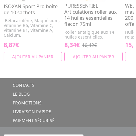
PURESSENTIEL
WELE
ISOXAN Sport Pro boîte
Articulations roller aux
mass
de 10 sachets
14 huiles essentielles
200m
Bétacarotène, Magnésium,
flacon 75ml
offer
Vitamine B6, Vitamine C,
Vitamine B1, Vitamine A,
Roller antalgique aux 14
Huile
Calcium,
huiles essentielles.
relax
8,87€
8,34€
15,
10,42€
AJOUTER AU PANIER
AJOUTER AU PANIER
A
CONTACTS
LE BLOG
PROMOTIONS
LIVRAISON RAPIDE
PAIEMENT SÉCURISÉ