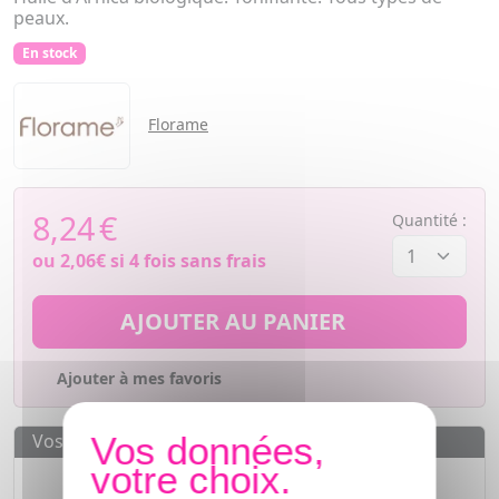
peaux.
En stock
Florame
8,24
€
Quantité :
ou
2,06€
si 4 fois sans frais
AJOUTER AU PANIER
Ajouter à mes favoris
Vos avantages
Des prix
IMBATTABLES