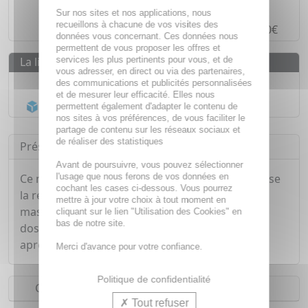
Paiement en ligne
SÉCURISÉ
Sur nos sites et nos applications, nous
recueillons à chacune de vos visites des
Paiement en
4 fois sans frais
à partir de 30€
données vous concernant. Ces données nous
permettent de vous proposer les offres et
services les plus pertinents pour vous, et de
La livraison
vous adresser, en direct ou via des partenaires,
Livraison gratuite dès
55€
des communications et publicités personnalisées
et de mesurer leur efficacité. Elles nous
Acheminement Chronopost
en 24h*
permettent également d'adapter le contenu de
nos sites à vos préférences, de vous faciliter le
partage de contenu sur les réseaux sociaux et
de réaliser des statistiques
Présentation
Avant de poursuivre, vous pouvez sélectionner
l'usage que nous ferons de vos données en
Ce macérât huileux aux vertus tonifiantes favorise
cochant les cases ci-dessous. Vous pourrez
la récupération musculaire (utilisée en huile de
mettre à jour votre choix à tout moment en
massage) et apaise les tensions musculaires du
cliquant sur le lien "Utilisation des Cookies" en
bas de notre site.
dos et du ventre. Il protège l'épiderme avant et
après l'effort.
Merci d'avance pour votre confiance.
Politique de confidentialité
Conseils d'utilisation
Tout refuser