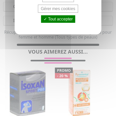
Composition
Gérer mes cookies
Tout accepter
Indications
Récupération musculaire et Huile de massage bio pour
femme et homme (Tous types de peaux)
VOUS AIMEREZ AUSSI...
PROMO
- 20 %