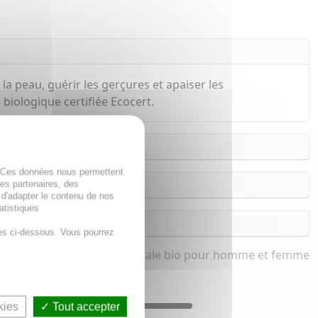
la peau, guérir les gerçures et apaiser les
 biologique certifiée Ecocert.
. Ces données nous permettent
des partenaires, des
 d'adapter le contenu de nos
atistiques
es ci-dessous. Vous pourrez
Huile végétale bio pour homme et femme
kies
Tout accepter