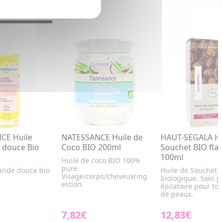
CE Huile
NATESSANCE Huile de
HAUT-SEGALA Hu
 douce Bio
Coco BIO 200ml
Souchet BIO fla
100ml
Huile de coco BIO 100%
pure.
ande douce bio
Huile de Souchet
Visage/corps/cheveux/ing
biologique. Soin p
estion.
épilatoire pour to
de peaux.
7,82€
12,83€