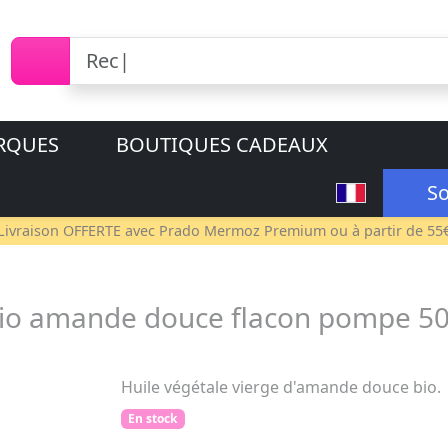
RQUES
BOUTIQUES CADEAUX
So
Livraison OFFERTE avec
Prado Mermoz Premium
ou à partir de 55
bio amande douce flacon pompe 5
Huile végétale vierge d'amande douce bio.
En stock