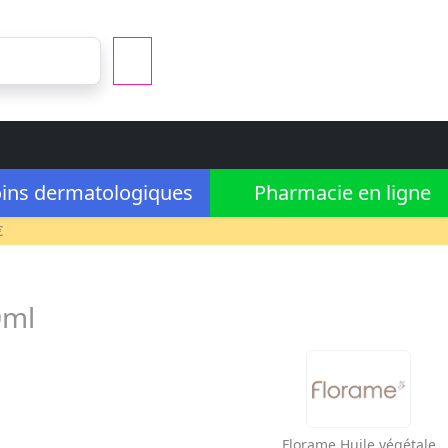
ins dermatologiques
Pharmacie en ligne
€
0ml
Florame
Huile végétale