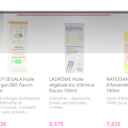
VOUS AIMEREZ AUSSI...
T-SEGALA Huile
LADRÔME Huile
NATESSAN
rgan BIO flacon
végétale bio d'Arnica
d'Amande
l
flacon 100ml
100ml
e d'Argan biologique.
Calmante - Apaisante.
Huile d'Am
énérante et
Zones sensibilisées,
100% pure.
rissante. Convient
irritées.
 une utilisati...
03€
8,87€
7,82€