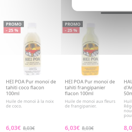
PROMO
PROMO
- 25 %
- 25 %
HEI POA Pur monoï de
HEI POA Pur monoï de
HAU
tahiti coco flacon
tahiti frangipanier
d'A
100ml
flacon 100ml
50m
Huile de monoï à la noix
Huile de monoï aux fleurs
Huil
de coco.
de frangipanier.
Rég
nour
pour
6,03€
6,03€
8,
8,03€
8,03€