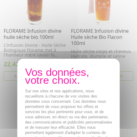
FLORAME Infusion divine
FLORAME Infusion divine
huile sèche bio 100ml
Huile sèche Bio Flacon
100ml
L'Infusion Divine - Huile Sèche
Biologique Florame met à
Huile sèche corps et cheveux.
l'honneur notre savoir-fa...
Hydrate, illumine et satine
22,42€
22,42€
AJOUTER AU PANIER
AJOUTER AU PANIER
Sur nos sites et nos applications, nous
recueillons à chacune de vos visites des
données vous concernant. Ces données nous
permettent de vous proposer les offres et
services les plus pertinents pour vous, et de
vous adresser, en direct ou via des partenaires,
des communications et publicités personnalisées
et de mesurer leur efficacité. Elles nous
permettent également d'adapter le contenu de