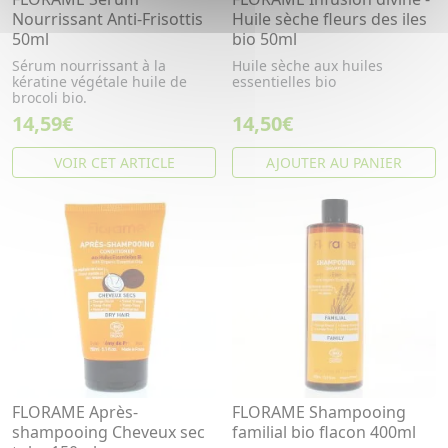
Nourrissant Anti-Frisottis
Huile sèche fleurs des iles
50ml
bio 50ml
Sérum nourrissant à la
Huile sèche aux huiles
kératine végétale huile de
essentielles bio
brocoli bio.
14,59€
14,50€
VOIR CET ARTICLE
AJOUTER AU PANIER
FLORAME Après-
FLORAME Shampooing
shampooing Cheveux sec
familial bio flacon 400ml