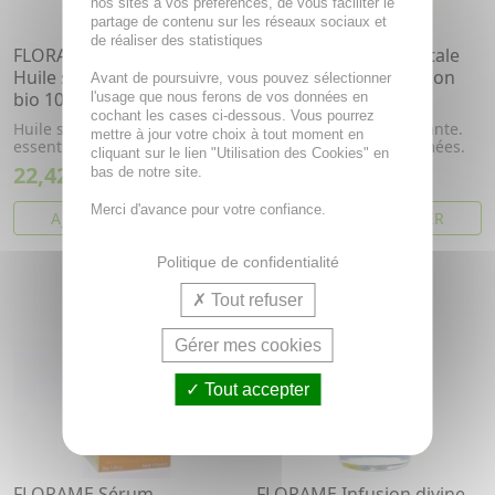
nos sites à vos préférences, de vous faciliter le
partage de contenu sur les réseaux sociaux et
de réaliser des statistiques
FLORAME Infusion divine -
FLORAME Huile végétale
Huile sèche fleurs des iles
vierge bio nigelle flacon
Avant de poursuivre, vous pouvez sélectionner
bio 100ml
pompe 50ml
l'usage que nous ferons de vos données en
cochant les cases ci-dessous. Vous pourrez
Huile sèche aux huiles
Huile de Nigelle. Apaisante.
mettre à jour votre choix à tout moment en
essentielles bio
Peaux sensibles et abîmées.
cliquant sur le lien "Utilisation des Cookies" en
22,42€
9,38€
bas de notre site.
Merci d'avance pour votre confiance.
AJOUTER AU PANIER
AJOUTER AU PANIER
Politique de confidentialité
Tout refuser
Gérer mes cookies
Tout accepter
FLORAME Sérum
FLORAME Infusion divine -