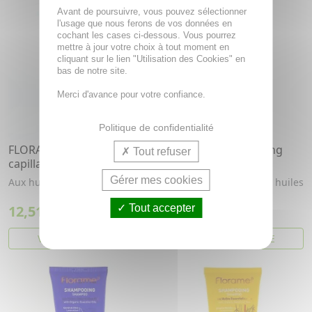
Avant de poursuivre, vous pouvez sélectionner
l'usage que nous ferons de vos données en
cochant les cases ci-dessous. Vous pourrez
mettre à jour votre choix à tout moment en
cliquant sur le lien "Utilisation des Cookies" en
bas de notre site.
Merci d'avance pour votre confiance.
Politique de confidentialité
FLORAME Masque
FLORAME Shampooing
Tout refuser
capillaire tube 150ml
Crème Tube 200ml
Gérer mes cookies
Aux huiles essentielles bio.
Shampooing crème aux huiles
essentielles BIO
12,51€
Tout accepter
9,38€
VOIR CET ARTICLE
VOIR CET ARTICLE