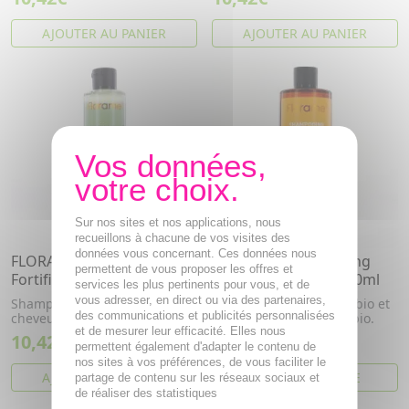
AJOUTER AU PANIER
AJOUTER AU PANIER
Sur nos sites et nos applications, nous
recueillons à chacune de vos visites des
données vous concernant. Ces données nous
FLORAME Shampooing
FLORAME Shampooing
permettent de vous proposer les offres et
Fortifiant 250ml
familial bio flacon 400ml
services les plus pertinents pour vous, et de
vous adresser, en direct ou via des partenaires,
Shampooing Fortifiant pour
Aux huiles essentielles bio et
des communications et publicités personnalisées
cheveux fins et cassants.
eau florale de lavande bio.
et de mesurer leur efficacité. Elles nous
10,42€
14,08€
permettent également d'adapter le contenu de
nos sites à vos préférences, de vous faciliter le
AJOUTER AU PANIER
VOIR CET ARTICLE
partage de contenu sur les réseaux sociaux et
de réaliser des statistiques