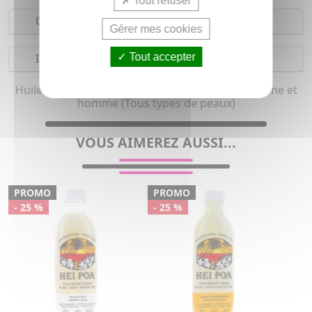
Tout refuser
Composition
Gérer mes cookies
Tout accepter
Indications
Huile végétale et Huile après soleil bio pour femme et
homme (Tous types de peaux)
VOUS AIMEREZ AUSSI...
PROMO
PROMO
- 25 %
- 25 %