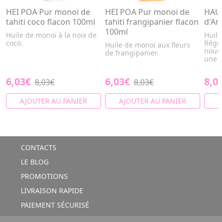
HEI POA Pur monoï de
HEI POA Pur monoï de
HAUT
tahiti coco flacon 100ml
tahiti frangipanier flacon
d'Ar
100ml
Huile de monoï à la noix de
Huile
coco.
Régé
Huile de monoï aux fleurs
nourr
de frangipanier.
une ut
6,03€
6,03€
8,0
8,03€
8,03€
AJOUTER AU PANIER
AJOUTER AU PANIER
A
CONTACTS
LE BLOG
PROMOTIONS
LIVRAISON RAPIDE
PAIEMENT SÉCURISÉ