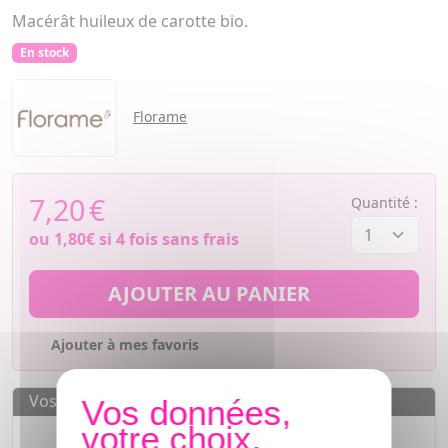
Macérât huileux de carotte bio.
En stock
Florame
7,20
€
Quantité :
ou
1,80€
si 4 fois sans frais
AJOUTER AU PANIER
Ajouter à mes favoris
Vos avantages
Des prix
IMBATTABLES