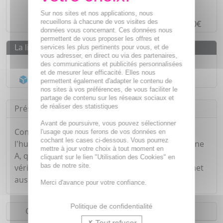
Paiement en ligne
SÉCURISÉ
Sur nos sites et nos applications, nous
recueillons à chacune de vos visites des
Paiement en
4 fois sans frais
à partir de 30€
données vous concernant. Ces données nous
permettent de vous proposer les offres et
La livraison
services les plus pertinents pour vous, et de
vous adresser, en direct ou via des partenaires,
Livraison gratuite dès
55€
des communications et publicités personnalisées
et de mesurer leur efficacité. Elles nous
Acheminement Chronopost
en 24h*
permettent également d'adapter le contenu de
nos sites à vos préférences, de vous faciliter le
partage de contenu sur les réseaux sociaux et
de réaliser des statistiques
Présentation
Avant de poursuivre, vous pouvez sélectionner
Composée de carottes ayant macéré dans de
l'usage que nous ferons de vos données en
cochant les cases ci-dessous. Vous pourrez
l'huile de tournesol bio, contient de la provitamine
mettre à jour votre choix à tout moment en
A, qui lui donne sa couleur orangée. C'est un
cliquant sur le lien "Utilisation des Cookies" en
bas de notre site.
véritable soin après-soleil réparateur mais permet
aussi de donner un hâle naturel à la peau.
Merci d'avance pour votre confiance.
Politique de confidentialité
Conseils d'utilisation