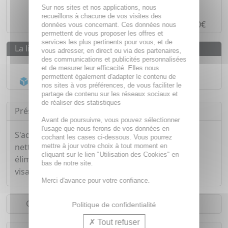
Paiement en ligne
SÉCURISÉ
Sur nos sites et nos applications, nous
recueillons à chacune de vos visites des
Paiement en
4 fois sans frais
à partir de 30€
données vous concernant. Ces données nous
permettent de vous proposer les offres et
services les plus pertinents pour vous, et de
La livraison
vous adresser, en direct ou via des partenaires,
des communications et publicités personnalisées
Livraison gratuite dès
55€
et de mesurer leur efficacité. Elles nous
permettent également d'adapter le contenu de
Acheminement Chronopost
en 24h*
nos sites à vos préférences, de vous faciliter le
partage de contenu sur les réseaux sociaux et
de réaliser des statistiques
Présentation
Avant de poursuivre, vous pouvez sélectionner
l'usage que nous ferons de vos données en
S'adaptant à tous les types de peaux, l'huile
cochant les cases ci-dessous. Vous pourrez
nettoyante visage de FLORAME permet une
mettre à jour votre choix à tout moment en
cliquant sur le lien "Utilisation des Cookies" en
élimination parfaite de toutes les impuretés du
bas de notre site.
visage ainsi que les traces de maquillage.
Merci d'avance pour votre confiance.
Conseils d'utilisation
Politique de confidentialité
Tout refuser