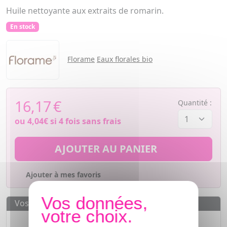
Huile nettoyante aux extraits de romarin.
En stock
Florame
Eaux florales bio
16,17
€
Quantité :
ou
4,04€
si 4 fois sans frais
AJOUTER AU PANIER
Ajouter à mes favoris
Vos avantages
Des prix
IMBATTABLES