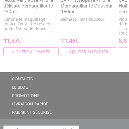
NUXE Very Rose - Huile
SVR Physiopure - Huile
CAUD
délicate démaquillante
Démaquillante Douceur
Huil
150ml
150ml
déma
Elimine le maquillage
Démaquillant douceur
Vinoc
tenace Extrait de rose et
démaq
huile d'amande douce
ricin
Toutes
11,37€
11,46€
8,8
AJOUTER AU PANIER
AJOUTER AU PANIER
A
CONTACTS
LE BLOG
PROMOTIONS
LIVRAISON RAPIDE
PAIEMENT SÉCURISÉ