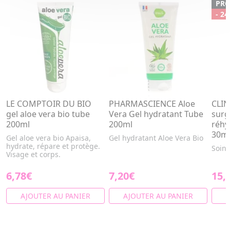
PR
- 24
LE COMPTOIR DU BIO
PHARMASCIENCE Aloe
CLIN
gel aloe vera bio tube
Vera Gel hydratant Tube
surg
200ml
200ml
réhy
30m
Gel aloe vera bio Apaisa,
Gel hydratant Aloe Vera Bio
hydrate, répare et protège.
Soin 
Visage et corps.
6,78€
7,20€
15,
AJOUTER AU PANIER
AJOUTER AU PANIER
A