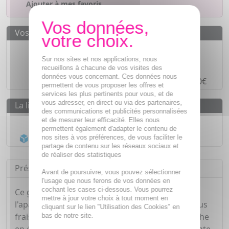
Ajouter à mes favoris
Vos avantages
Des prix
IMBATTABLES
Sur nos sites et nos applications, nous
Paiement en ligne
SÉCURISÉ
recueillons à chacune de vos visites des
données vous concernant. Ces données nous
Paiement en
4 fois sans frais
à partir de 30€
permettent de vous proposer les offres et
services les plus pertinents pour vous, et de
vous adresser, en direct ou via des partenaires,
La livraison
des communications et publicités personnalisées
Livraison gratuite dès
55€
et de mesurer leur efficacité. Elles nous
permettent également d'adapter le contenu de
Acheminement Chronopost
en 24h*
nos sites à vos préférences, de vous faciliter le
partage de contenu sur les réseaux sociaux et
de réaliser des statistiques
Présentation
Avant de poursuivre, vous pouvez sélectionner
l'usage que nous ferons de vos données en
cochant les cases ci-dessous. Vous pourrez
Ce gel à l'Aloe vera bio apporte l'hydratation et
mettre à jour votre choix à tout moment en
l'apaisement au visage, corps, cheveux. Fait du jus
cliquant sur le lien "Utilisation des Cookies" en
frais d'Aloe vera, le gel est considérablement riche
bas de notre site.