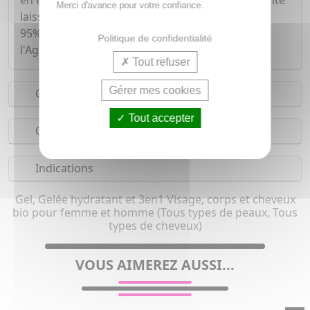
en éléments nutritifs. Sa texture aérée et fondante
Merci d'avance pour votre confiance.
laisse un film protecteur à la surface de la peau.
95% du total des ingrédients sont issus de
Politique de confidentialité
l'Agriculture Biologique.
Tout refuser
Gérer mes cookies
Conseils d'utilisation
Tout accepter
Composition
Indications
Gel, Gelée hydratant et 3en1 Visage, corps et cheveux
bio pour femme et homme (Tous types de peaux, Tous
types de cheveux)
VOUS AIMEREZ AUSSI...