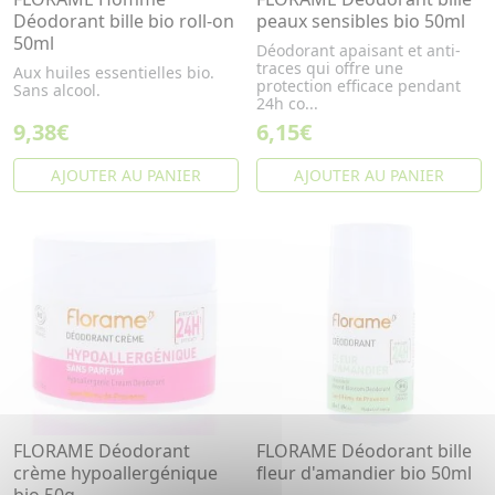
Déodorant bille bio roll-on
peaux sensibles bio 50ml
50ml
Déodorant apaisant et anti-
traces qui offre une
Aux huiles essentielles bio.
protection efficace pendant
Sans alcool.
24h co...
9,38€
6,15€
AJOUTER AU PANIER
AJOUTER AU PANIER
FLORAME Déodorant
FLORAME Déodorant bille
crème hypoallergénique
fleur d'amandier bio 50ml