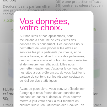
bio 50g
Offre une protection efficace
24h contre les odeurs tout en
Déodorant sans parfum offre
douceur
une protection efficace 24h
contre les odeurs
7,20€
6,15€
AJOUTER AU PANIER
AJOUTER AU PANIER
Sur nos sites et nos applications, nous
recueillons à chacune de vos visites des
données vous concernant. Ces données nous
permettent de vous proposer les offres et
services les plus pertinents pour vous, et de
vous adresser, en direct ou via des partenaires,
des communications et publicités personnalisées
et de mesurer leur efficacité. Elles nous
permettent également d'adapter le contenu de
nos sites à vos préférences, de vous faciliter le
partage de contenu sur les réseaux sociaux et
de réaliser des statistiques
FLORAME Déodorant
FLORAME Déodorant
Avant de poursuivre, vous pouvez sélectionner
l'usage que nous ferons de vos données en
crème peaux sensibles bio
crème fleur d'amandier
cochant les cases ci-dessous. Vous pourrez
50g
bio 50g
mettre à jour votre choix à tout moment en
Offre une protection efficace
Offre une protection efficace
cliquant sur le lien "Utilisation des Cookies" en