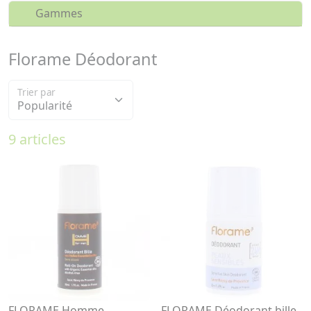
Gammes
Florame Déodorant
Trier par
9 articles
FLORAME Homme
FLORAME Déodorant bille