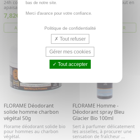
24h contre les odeurs,
24h contre les odeurs tout en
bas de notre site.
apaisant et sans bicarbonate.
douceur
Merci d'avance pour votre confiance.
7,82€
7,20€
AJOUTER AU PANIER
AJOUTER AU PANIER
Politique de confidentialité
Tout refuser
Gérer mes cookies
Tout accepter
FLORAME Déodorant
FLORAME Homme -
solide homme charbon
Déodorant spray Bleu
végétal 50g
Glacier Bio 100ml
Florame déodorant solide bio
Sert à parfumer délicatement
pour hommes au charbon
les aisselles, à procurer une
végétal.
sensation de fraîcheur ...