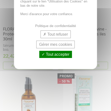
cliquant sur le lien "Utilisation des Cookies" en
bas de notre site.
Merci d'avance pour votre confiance.
Politique de confidentialité
FLORAME Sérum
FLORAME Infusion divine -
Protection Eclat 3 en 1
Huile sèche fleurs des iles
Tout refuser
30ml
bio 100ml
Gérer mes cookies
Sérum protection éclat 3 en 1
Huile sèche aux huiles
bio.
essentielles bio
Tout accepter
22,42€
22,42€
AJOUTER AU PANIER
AJOUTER AU PANIER
PROMO
- 50 %