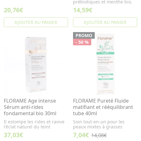
prébiotiques et menthe bio.
20,76€
14,59€
AJOUTER AU PANIER
AJOUTER AU PANIER
PROMO
- 50 %
FLORAME Age intense
FLORAME Pureté Fluide
Sérum anti-rides
matifiant et rééquilibrant
fondamental bio 30ml
tube 40ml
Il estompe les rides et ravive
Soin tout-en-un pour les
l'éclat naturel du teint
peaux mixtes à grasses
37,03€
7,04€
14,08€