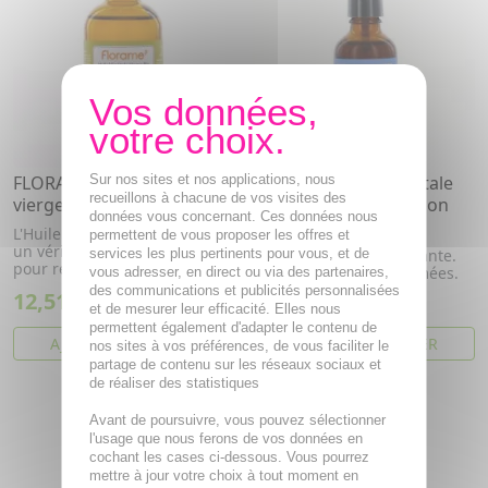
FLORAME Huile végétale
Sur nos sites et nos applications, nous
FLORAME Huile végétale
recueillons à chacune de vos visites des
vierge jojoba bio 100ml
vierge bio nigelle flacon
données vous concernant. Ces données nous
pompe 50ml
L'Huile Végétale de Jojoba est
permettent de vous proposer les offres et
un véritable trésor de beauté
services les plus pertinents pour vous, et de
Huile de Nigelle. Apaisante.
pour rééquilibrer tou...
Peaux sensibles et abîmées.
vous adresser, en direct ou via des partenaires,
des communications et publicités personnalisées
12,51€
9,38€
et de mesurer leur efficacité. Elles nous
permettent également d'adapter le contenu de
AJOUTER AU PANIER
AJOUTER AU PANIER
nos sites à vos préférences, de vous faciliter le
partage de contenu sur les réseaux sociaux et
de réaliser des statistiques
Avant de poursuivre, vous pouvez sélectionner
l'usage que nous ferons de vos données en
cochant les cases ci-dessous. Vous pourrez
mettre à jour votre choix à tout moment en