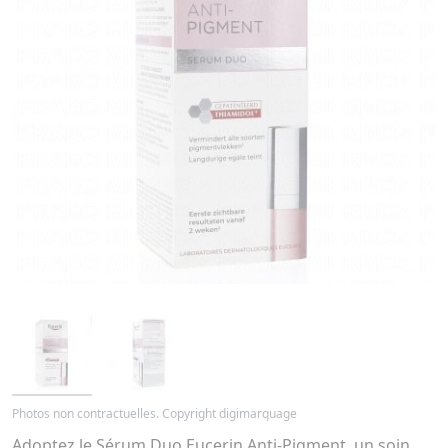
Photos non contractuelles. Copyright digimarquage
Adoptez le Sérum Duo Eucerin Anti-Pigment, un soin