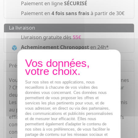
Paiement en ligne
SÉCURISÉ
Paiement en
4 fois sans frais
à partir de 30€
La livraison
Livraison gratuite dès
55€
Acheminement Chronopost
en 24h*
Présentation
Vous désirez réduire visiblement vos taches brunes
Sur nos sites et nos applications, nous
? Choisissez un produit qui agit doublement pour
recueillons à chacune de vos visites des
données vous concernant. Ces données nous
deux fois plus d'efficacité.
permettent de vous proposer les offres et
Les Laboratoires Dermatologiques Eucerin ont mis
services les plus pertinents pour vous, et de
vous adresser, en direct ou via des partenaires,
au point un produit innovant pour réduire
des communications et publicités personnalisées
efficacement les taches brunes. À base de 2 actifs
et de mesurer leur efficacité. Elles nous
complémentaires, la formule parfaitement
permettent également d'adapter le contenu de
nos sites à vos préférences, de vous faciliter le
contrôlée d'Eucerin vous permet d'unifier
partage de contenu sur les réseaux sociaux et