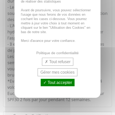
durablement votre peau :
de réaliser des statistiques
- Le Thiamidol, actif unique et breveté, agit à la
Avant de poursuivre, vous pouvez sélectionner
source de l'hyperpigmentation, pour une réduction
l'usage que nous ferons de vos données en
des taches brunes vraiment efficace.
cochant les cases ci-dessous. Vous pourrez
mettre à jour votre choix à tout moment en
- L'Acide Hyaluronique concentré aux propriétés
cliquant sur le lien "Utilisation des Cookies" en
hydratantes retient l'eau et contribue à améliorer
bas de notre site.
l'aspect de la peau.
Merci d'avance pour votre confiance.
- Il est garanti haute tolérance pour tous les types
de peau.
Politique de confidentialité
Les premiers résultats sont visibles dès 2
Tout refuser
semaines*. Avec son format en flacon de 30 ml,
vous disposez d'un soin complet anti-taches
Gérer mes cookies
brunes.
*Evaluation clinique pendant 12 semaines sur 34
Tout accepter
volontaires, application conjointe des soins
Eucerin® Anti-Pigment Sérum Duo et Soin de Jour
SPF30 2 fois par jour pendant 12 semaines.