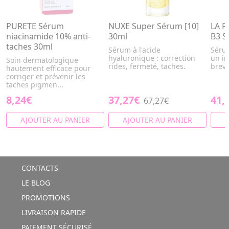
PURETE Sérum
NUXE Super Sérum [10]
LA R
niacinamide 10% anti-
30ml
B3 S
taches 30ml
Sérum à l'acide
Sérum
hyaluronique : correction
un in
Soin dermatologique
rides, fermeté, taches.
brevet
hautement efficace pour
corriger et prévenir les
taches pigmen...
8,24€
37,27€
41,
67,27€
AJOUTER AU PANIER
AJOUTER AU PANIER
A
CONTACTS
LE BLOG
PROMOTIONS
LIVRAISON RAPIDE
PAIEMENT SÉCURISÉ