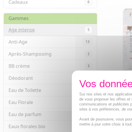
Cadeaux
6
Gammes
Age intense
5
Anti-Age
13
Après-Shampooing
2
BB crème
3
Déodorant
9
FLORAME Age
Concentré r
Eau de Toilette
5
15ml
Sur nos sites et nos applicat
Concentré re
de vous proposer les offres et 
Eau Florale
13
Hyaluroniqu
communications et publicités p
sites à vos préférences, de vou
25,97€
Eau de parfum
20
Avant de poursuivre, vous pou
AJOUTE
mettre à jour votre choix à tou
Eaux florales bio
8