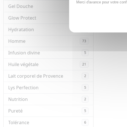
Merci d'avance pour votre conf
Gel Douche
9
Glow Protect
3
Hydratation
36
Homme
73
Infusion divine
5
Huile végétale
21
Lait corporel de Provence
2
Lys Perfection
5
Nutrition
2
Pureté
5
Tolérance
6