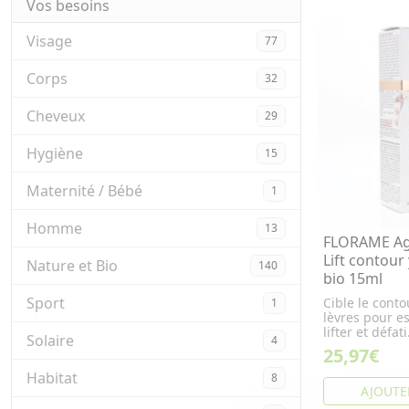
Vos besoins
Visage
77
Corps
32
Cheveux
29
Hygiène
15
Maternité / Bébé
1
Homme
13
FLORAME Age
Lift contour
Nature et Bio
140
bio 15ml
Sport
Cible le contou
1
lèvres pour e
lifter et défati.
Solaire
4
25,97€
Habitat
8
AJOUTE