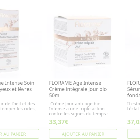
 Intense Soin
FLORAME Age Intense
FLOR
 yeux et lèvres
Crème intégrale jour bio
Sérum
50ml
fond
r de l'oeil et des
Crème Jour anti-age bio
Il est
stomper les rides,
Intense a une triple action
l'écla
..
contre les signes du temps : ...
33,37€
37,0
R AU PANIER
AJOUTER AU PANIER