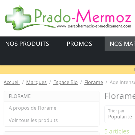
NOS PRODUITS
PROMOS
NOS MA
Accueil
Marques
Espace Bio
Florame
Age intens
Florame
FLORAME
A propos de Florame
Trier par
Voir tous les produits
5 articles