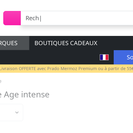
RQUES
BOUTIQUES CADEAUX
So
Livraison OFFERTE avec
Prado Mermoz Premium
ou à partir de 55
e
 Age intense