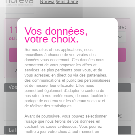
Noreva
Sensidiane
11,99
€
Quantité :
ou
3,00€
si 4 fois sans frais
Sur nos sites et nos applications, nous
AJOUTER AU PANIER
recueillons à chacune de vos visites des
données vous concernant. Ces données nous
permettent de vous proposer les offres et
Ajouter à mes favoris
services les plus pertinents pour vous, et de
vous adresser, en direct ou via des partenaires,
des communications et publicités personnalisées
et de mesurer leur efficacité. Elles nous
Vos avantages
permettent également d'adapter le contenu de
Des prix
IMBATTABLES
nos sites à vos préférences, de vous faciliter le
partage de contenu sur les réseaux sociaux et
Paiement en ligne
SÉCURISÉ
de réaliser des statistiques
Paiement en
4 fois sans frais
à partir de 30€
Avant de poursuivre, vous pouvez sélectionner
l'usage que nous ferons de vos données en
cochant les cases ci-dessous. Vous pourrez
La livraison
mettre à jour votre choix à tout moment en