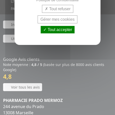
LIVRAISON RAPIDE
PAIEMENT SÉCURISÉ
Tout refuser
Gérer mes cookies
Informations et mentions légales
Tout accepter
Utilisation des Cookies
Service client
Google Avis clients
Note moyenne :
4,8 / 5
(basée sur plus de 8000 avis clients
Google)
4,8
Voir tous les avis
PHARMACIE PRADO MERMOZ
244 avenue du Prado
13008 Marseille