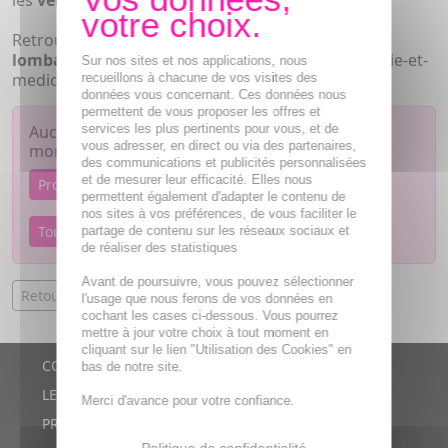
les
vertèbres
.
Retrouvez les produits de la catégorie "
Ceinture
lombaire
"
pas chers
, en
promo
sur parapharmacie-et-
Sur nos sites et nos applications, nous
medicament.com
recueillons à chacune de vos visites des
données vous concernant. Ces données nous
permettent de vous proposer les offres et
services les plus pertinents pour vous, et de
Aucun article dans
Ceinture lombaire
pour le
vous adresser, en direct ou via des partenaires,
moment
des communications et publicités personnalisées
et de mesurer leur efficacité. Elles nous
Promotions Sport
Nouveautés Sport
permettent également d'adapter le contenu de
nos sites à vos préférences, de vous faciliter le
Tous les articles Sport
partage de contenu sur les réseaux sociaux et
de réaliser des statistiques
Avant de poursuivre, vous pouvez sélectionner
Retour à la page d'accueil
l'usage que nous ferons de vos données en
cochant les cases ci-dessous. Vous pourrez
mettre à jour votre choix à tout moment en
cliquant sur le lien "Utilisation des Cookies" en
CONTACTS
bas de notre site.
LE BLOG
Merci d'avance pour votre confiance.
PROMOTIONS
Politique de confidentialité