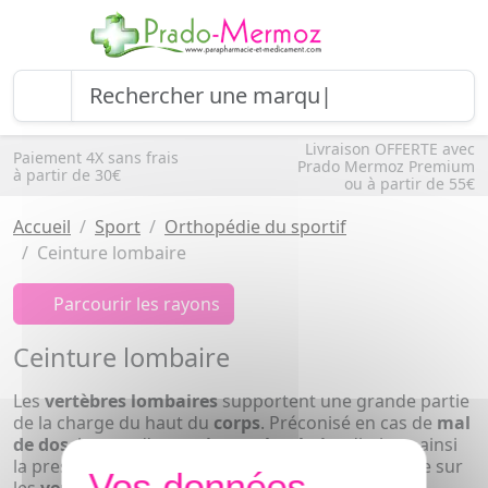
Livraison OFFERTE avec
Paiement 4X sans frais
Prado Mermoz Premium
à partir de 30€
ou à partir de 55€
Accueil
Sport
Orthopédie du sportif
Ceinture lombaire
Parcourir les rayons
Ceinture lombaire
Les
vertèbres lombaires
supportent une grande partie
de la charge du haut du
corps
. Préconisé en cas de
mal
de dos
, le port d'une
ceinture lombaire
diminue ainsi
la pression sur les
disques
et la contrainte exercée sur