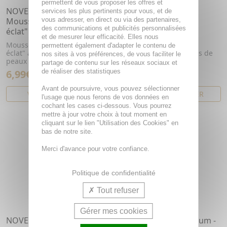
permettent de vous proposer les offres et
NOVEXPERT Vitamine C -
NOVEXPERT Acide
services les plus pertinents pour vous, et de
vous adresser, en direct ou via des partenaires,
Mousse nettoyante "Flash
Hyaluronique - Eau
des communications et publicités personnalisées
éclat" 40ml
micellaire 200ml
et de mesurer leur efficacité. Elles nous
Mousse nettoyante "Flash
Eau micellaire à l'acide
permettent également d'adapter le contenu de
éclat" à la vitamine C pour les
hyaluronique, tous types de
nos sites à vos préférences, de vous faciliter le
peaux normales à mixtes
peaux
partage de contenu sur les réseaux sociaux et
de réaliser des statistiques
6,99€
19,71€
Avant de poursuivre, vous pouvez sélectionner
VOIR CET ARTICLE
AJOUTER AU PANIER
l'usage que nous ferons de vos données en
cochant les cases ci-dessous. Vous pourrez
mettre à jour votre choix à tout moment en
cliquant sur le lien "Utilisation des Cookies" en
bas de notre site.
Merci d'avance pour votre confiance.
Politique de confidentialité
Tout refuser
Gérer mes cookies
NOVEXPERT Pro Collagène
NOVEXPERT Magnésium -