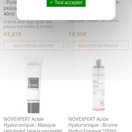
- Fluide anti-âge expert
Nettoyant Lacté Hydro-
Tout accepter
peaux normales à mixtes
biotique 200ml
40ml
Nettoyant lacté hydro-
biotique. Peaux sensibles
Crème anti-âge pour les
peaux normales à mixtes
41,67€
14,50€
AJOUTER AU PANIER
AJOUTER AU PANIER
NOVEXPERT Acide
NOVEXPERT Acide
Hyaluronique - Masque
Hyaluronique - Brume
repulpant peaux normales
Hydro-Tonique 100ml