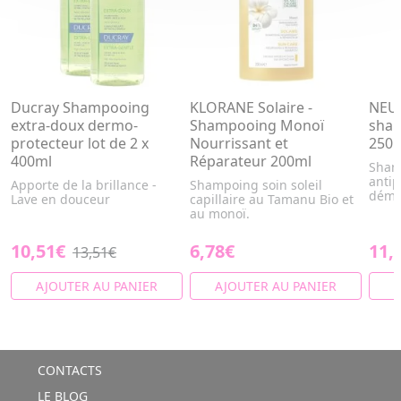
Ducray Shampooing
KLORANE Solaire -
NEUT
extra-doux dermo-
Shampooing Monoï
sham
protecteur lot de 2 x
Nourrissant et
250
400ml
Réparateur 200ml
Shamp
antip
Apporte de la brillance -
Shampoing soin soleil
déma
Lave en douceur
capillaire au Tamanu Bio et
au monoï.
10,51€
6,78€
11,
13,51€
AJOUTER AU PANIER
AJOUTER AU PANIER
A
CONTACTS
LE BLOG