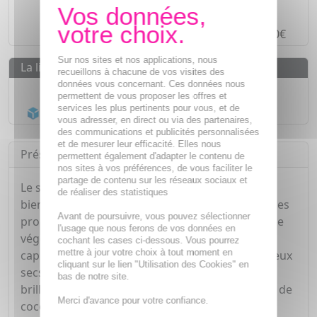
Paiement en ligne
SÉCURISÉ
Paiement en
4 fois sans frais
à partir de 30€
Sur nos sites et nos applications, nous
La livraison
recueillons à chacune de vos visites des
données vous concernant. Ces données nous
Livraison gratuite dès
55€
permettent de vous proposer les offres et
services les plus pertinents pour vous, et de
Acheminement Chronopost
en 24h*
vous adresser, en direct ou via des partenaires,
des communications et publicités personnalisées
et de mesurer leur efficacité. Elles nous
Présentation
permettent également d'adapter le contenu de
nos sites à vos préférences, de vous faciliter le
partage de contenu sur les réseaux sociaux et
Le shampooing nourrissant Florame allie les
de réaliser des statistiques
bienfaits de l'huile de coco bio, reconnue pour ses
Avant de poursuivre, vous pouvez sélectionner
propriétés nutritives et protectrices, à la kératine
l'usage que nous ferons de vos données en
végétale qui aide à réparer et lisser la fibre
cochant les cases ci-dessous. Vous pourrez
mettre à jour votre choix à tout moment en
capillaire. Sa formule douce enveloppe les cheveux
cliquant sur le lien "Utilisation des Cookies" en
secs, leur apportant souplesse, douceur et
bas de notre site.
brillante. Son parfum aux notes solaires de noix de
Merci d'avance pour votre confiance.
coco transforme chaque lavage en un instant