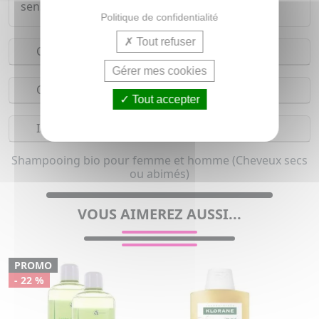
sensoriel et réconfortant.
Politique de confidentialité
Tout refuser
Conseils d'utilisation
Gérer mes cookies
Composition
Tout accepter
Indications
Shampooing bio pour femme et homme (Cheveux secs
ou abimés)
VOUS AIMEREZ AUSSI...
PROMO
- 22 %