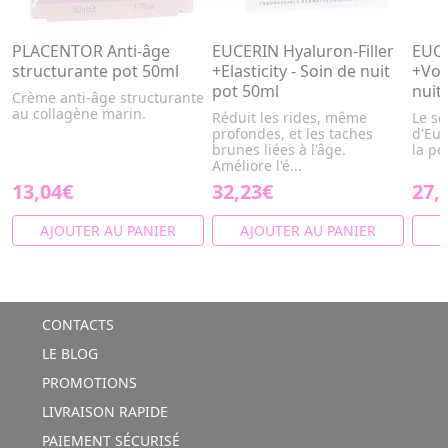
PLACENTOR Anti-âge
EUCERIN Hyaluron-Filler
EUCE
structurante pot 50ml
+Elasticity - Soin de nuit
+Vol
pot 50ml
nuit
Crème anti-âge structurante
au collagène marin.
Réduit les rides, même
Le so
profondes, et les taches
d'Euc
brunes liées à l'âge.
la pe
Améliore l'é...
13,04€
32,23€
27,
AJOUTER AU PANIER
AJOUTER AU PANIER
A
CONTACTS
LE BLOG
PROMOTIONS
LIVRAISON RAPIDE
PAIEMENT SÉCURISÉ