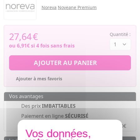
Noreva
Noveane Premium
27,64
€
Quantité :
ou
6,91€
si 4 fois sans frais
AJOUTER AU PANIER
Ajouter à mes favoris
Vos avantages
Des prix
IMBATTABLES
Paiement en ligne
SÉCURISÉ
Paiement en
4 fois sans frais
à partir de 30€