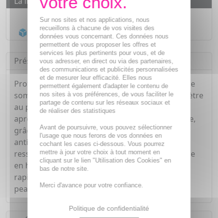
La livraison
Livraison gratuite dès
55€
Sur nos sites et nos applications, nous
recueillons à chacune de vos visites des
Acheminement Chronopost
en 24h*
données vous concernant. Ces données nous
permettent de vous proposer les offres et
services les plus pertinents pour vous, et de
Présentation
vous adresser, en direct ou via des partenaires,
des communications et publicités personnalisées
et de mesurer leur efficacité. Elles nous
Profitant de la réceptivité de l'épiderme durant le
permettent également d'adapter le contenu de
sommeil, Noveane Premium Crème de nuit pénètre
nos sites à vos préférences, de vous faciliter le
partage de contenu sur les réseaux sociaux et
au plus profond de la peau pour restaurer nuit
de réaliser des statistiques
après nuit les volumes et l'architecture du visage,
Avant de poursuivre, vous pouvez sélectionner
grâce à un complexe unique d'actifs anti-âge et
l'usage que nous ferons de vos données en
anti-rides. Repulpée, la peau sera défroissée,
cochant les cases ci-dessous. Vous pourrez
mettre à jour votre choix à tout moment en
ressourcée et illuminée au réveil. Sa texture riche
cliquant sur le lien "Utilisation des Cookies" en
en huile de jojoba et beurre karité pénètre
bas de notre site.
rapidement et apporte un confort durable aux
Merci d'avance pour votre confiance.
peaux matures et sensibles.
Politique de confidentialité