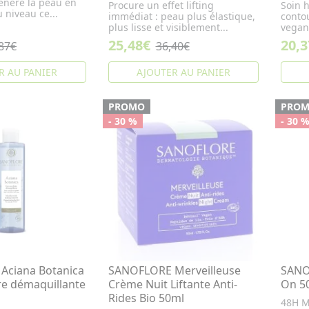
génère la peau en
Procure un effet lifting
Soin h
 niveau ce...
immédiat : peau plus élastique,
contou
plus lisse et visiblement...
vegan
25,48€
20,3
87€
36,40€
R AU PANIER
AJOUTER AU PANIER
PROMO
PRO
- 30 %
- 30 
Aciana Botanica
SANOFLORE Merveilleuse
SANO
re démaquillante
Crème Nuit Liftante Anti-
On 5
Rides Bio 50ml
48H M