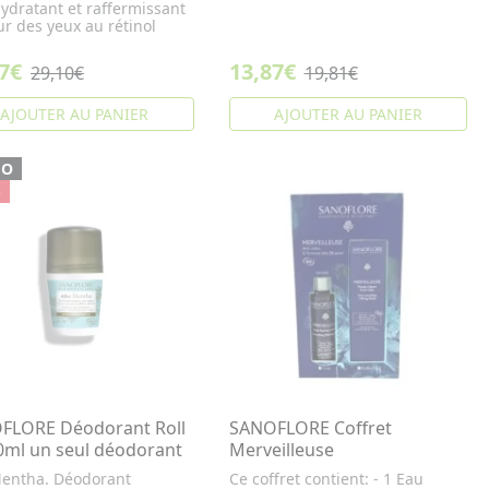
ydratant et raffermissant
r des yeux au rétinol
7€
13,87€
29,10€
19,81€
AJOUTER AU PANIER
AJOUTER AU PANIER
MO
%
FLORE Déodorant Roll
SANOFLORE Coffret
0ml un seul déodorant
Merveilleuse
entha. Déodorant
Ce coffret contient: - 1 Eau