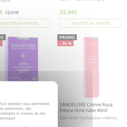
table.
€
23,94€
12,51€
AJOUTER AU PANIER
AJOUTER AU PANIER
MO
PROMO
%
- 30 %
FLORE Lumina - Sérum
SANOFLORE Crème Rosa
. Ces données nous permettent
des partenaires, des
 anti-taches bio
fresca riche tube 40ml
 d'adapter le contenu de nos
Éclat Anti-taches,
Soin riche hydratation intense
atistiques
tré d'actifs breveté qui
e tous types de taches.