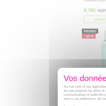
cheveux illum
8,76€
12,5
AJOUTE
PROMO
- 30 %
SANOFLORE 
Sur nos sites et nos applicat
de vous proposer les offres et 
Aqua anti-im
communications et publicités p
flacon 100m
sites à vos préférences, de vou
Sanoflore Aqu