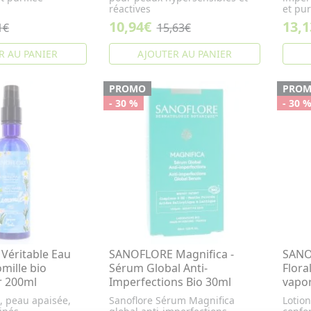
réactives
et pur
10,94€
13,1
1€
15,63€
R AU PANIER
AJOUTER AU PANIER
PROMO
PRO
- 30 %
- 30 
éritable Eau
SANOFLORE Magnifica -
SANO
mille bio
Sérum Global Anti-
Flora
r 200ml
Imperfections Bio 30ml
vapor
n, peau apaisée,
Sanoflore Sérum Magnifica
Lotion