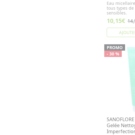
Eau micellair
tous types d
sensibles.
10,15€
14,
AJOUTE
PROMO
- 30 %
SANOFLORE 
Gelée Nettoy
Imperfectio