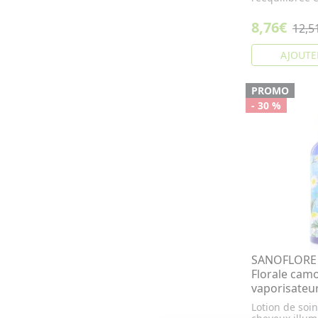
8,76€
12,5
AJOUTE
PROMO
- 30 %
SANOFLORE V
Florale camo
vaporisateu
Lotion de soi