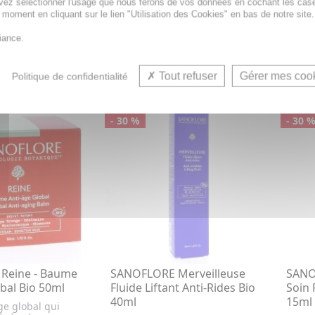
tions aux 9 huiles
Ciblé réduit boutons et
vez sélectionner l'usage que nous ferons de vos données en cochant les cas
erme...
rougeurs dès 24h grâce à son
t moment en cliquant sur le lien "Utilisation des Cookies" en bas de notre site.
co...
iance.
7,67€
32,0
€
10,95€
R AU PANIER
AJOUTER AU PANIER
Tout refuser
Gérer mes coo
Politique de confidentialité
PROMO
PRO
- 30 %
- 30 
Reine - Baume
SANOFLORE Merveilleuse
SANO
bal Bio 50ml
Fluide Liftant Anti-Rides Bio
Soin 
40ml
15ml
ge global qui