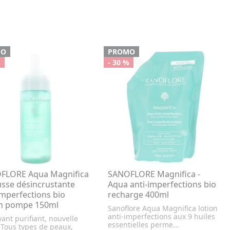
MO
PROMO
%
- 30 %
FLORE Aqua Magnifica
SANOFLORE Magnifica -
sse désincrustante
Aqua anti-imperfections bio
imperfections bio
recharge 400ml
on pompe 150ml
Sanoflore Aqua Magnifica lotion
anti-imperfections aux 9 huiles
ant purifiant, nouvelle
essentielles perme...
 Tous types de peaux,