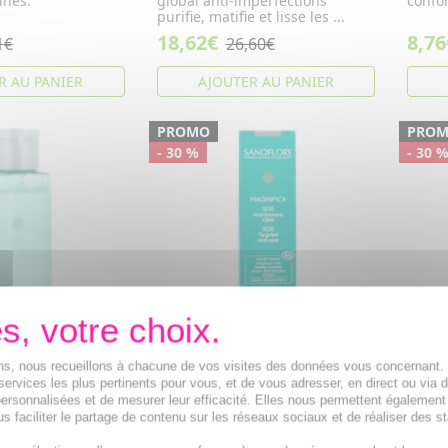
inés.
global anti-imperfections
confor
purifie, matifie et lisse les ...
18,62€
8,76
1€
26,60€
R AU PANIER
AJOUTER AU PANIER
PROMO
PRO
- 30 %
- 30 
Magnifica -
SANOFLORE Magnifica - SOS
SANO
ions, nous recueillons à chacune de vos visites des données vous concernant
services les plus pertinents pour vous, et de vous adresser, en direct ou via 
perfections bio
Soin Local Anti-Boutons Bio
éclat
ersonnalisées et de mesurer leur efficacité. Elles nous permettent également
l
15ml
Sérum 
s faciliter le partage de contenu sur les réseaux sociaux et de réaliser des st
concen
a Magnifica lotion
Sanoflore SOS Anti-boutons
corrig