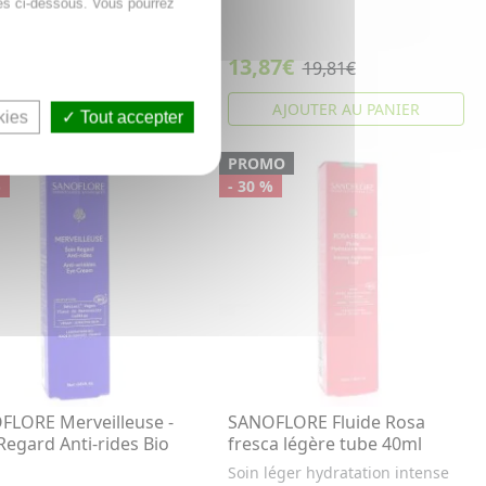
es ci-dessous. Vous pourrez
5€
13,87€
45,79€
19,81€
AJOUTER AU PANIER
AJOUTER AU PANIER
kies
Tout accepter
MO
PROMO
%
- 30 %
FLORE Merveilleuse -
SANOFLORE Fluide Rosa
Regard Anti-rides Bio
fresca légère tube 40ml
Soin léger hydratation intense