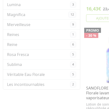
Lumina
3
16,43€
23,
Magnifica
12
AJOUTE
Merveilleuse
9
PROMO
Reines
1
- 30 %
Reine
6
Rosa Fresca
5
Sublima
4
Véritable Eau Florale
5
Les incontournables
2
SANOFLORE V
Florale lava
vaporisateu
Lotion de soi
rééquilibrée e