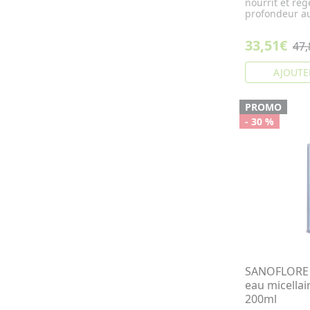
nourrit et ré
profondeur au
33,51€
47,
AJOUTE
PROMO
- 30 %
SANOFLORE 
eau micellai
200ml