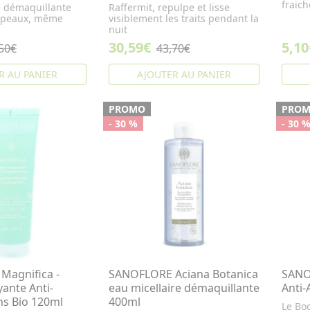
fraic
e démaquillante
Raffermit, repulpe et lisse
e peaux, même
visiblement les traits pendant la
nuit
30,59€
5,10
50€
43,70€
R AU PANIER
AJOUTER AU PANIER
PROMO
PRO
- 30 %
- 30 
Magnifica -
SANOFLORE Aciana Botanica
SANO
ante Anti-
eau micellaire démaquillante
Anti-
ns Bio 120ml
400ml
Le Boo