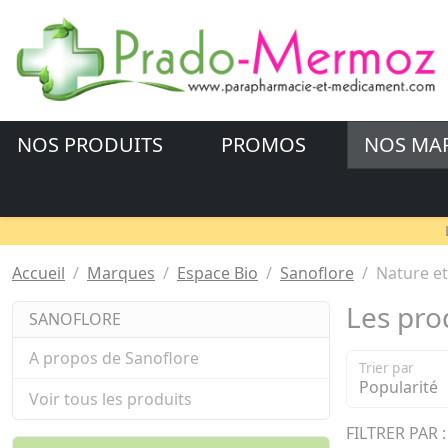
NOS PRODUITS
PROMOS
NOS MA
Accueil
Marques
Espace Bio
Sanoflore
Nature et
Les pro
SANOFLORE
A propos de Sanoflore
Trier par
Voir tous les produits
FILTRER PAR :