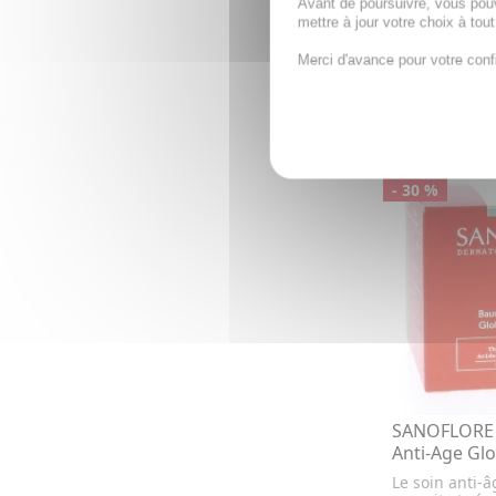
anti-imperfec
Avant de poursuivre, vous pou
essentielles p
mettre à jour votre choix à tou
Merci d'avance pour votre conf
6,94€
9,91
AJOUTE
PROMO
- 30 %
SANOFLORE 
Anti-Age Glo
Le soin anti-â