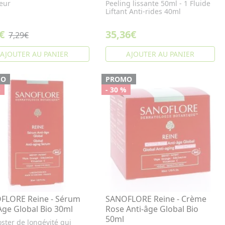
heur
Peeling lissante 50ml - 1 Fluide
Liftant Anti-rides 40ml
€
35,36€
7,29€
AJOUTER AU PANIER
AJOUTER AU PANIER
MO
PROMO
%
- 30 %
FLORE Reine - Sérum
SANOFLORE Reine - Crème
Age Global Bio 30ml
Rose Anti-âge Global Bio
50ml
ster de longévité qui