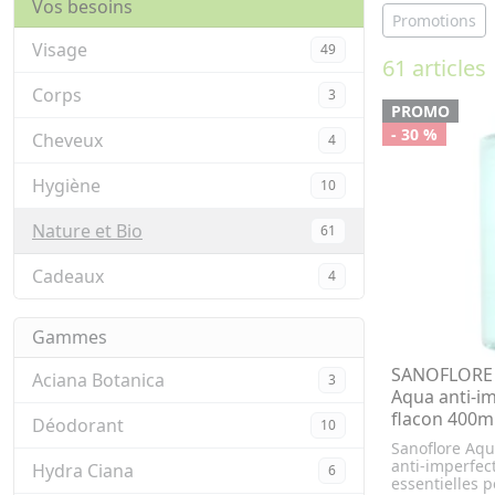
Vos besoins
Promotions
Visage
49
61 articles
Corps
3
PROMO
- 30 %
Cheveux
4
Hygiène
10
Nature et Bio
61
Cadeaux
4
Gammes
SANOFLORE 
Aciana Botanica
3
Aqua anti-im
flacon 400m
Déodorant
10
Sanoflore Aqu
anti-imperfec
Hydra Ciana
6
essentielles p