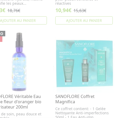
ifie les peaux...
réactives
3€
10,94€
18,76€
15,63€
AJOUTER AU PANIER
AJOUTER AU PANIER
MO
%
FLORE Véritable Eau
SANOFLORE Coffret
le fleur d'oranger bio
Magnifica
isateur 200ml
Ce coffret contient: - 1 Gelée
Nettoyante Anti-imperfections
 de soin, peau douce et
50ml - 1 Eau Anti-imp...