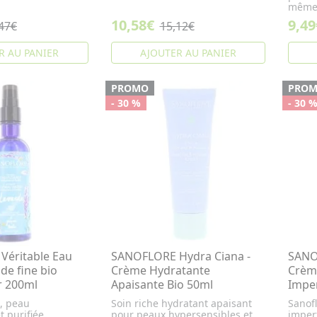
même 
10,58€
9,49
47€
15,12€
R AU PANIER
AJOUTER AU PANIER
PROMO
PRO
- 30 %
- 30 
éritable Eau
SANOFLORE Hydra Ciana -
SANO
nde fine bio
Crème Hydratante
Crème
r 200ml
Apaisante Bio 50ml
Imper
n, peau
Soin riche hydratant apaisant
Sanof
t purifiée
pour peaux hypersensibles et
imperf