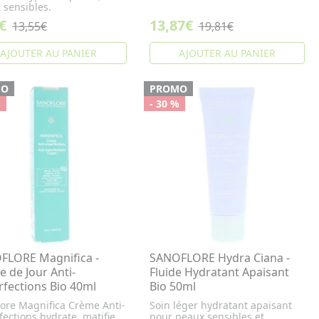
sensibles.
€
13,87€
13,55€
19,81€
AJOUTER AU PANIER
AJOUTER AU PANIER
MO
PROMO
%
- 30 %
FLORE Magnifica -
SANOFLORE Hydra Ciana -
 de Jour Anti-
Fluide Hydratant Apaisant
fections Bio 40ml
Bio 50ml
lore Magnifica Crème Anti-
Soin léger hydratant apaisant
ections hydrate, matifie
pour peaux sensibles et