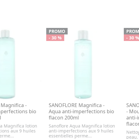
PROMO
PRO
- 30 %
- 30 
Magnifica -
SANOFLORE Magnifica -
SANO
perfections bio
Aqua anti-imperfections bio
- Mou
l
flacon 200ml
anti-
flac
a Magnifica lotion
Sanoflore Aqua Magnifica lotion
tions aux 9 huiles
anti-imperfections aux 9 huiles
Nettoy
erme...
essentielles perme...
peau.