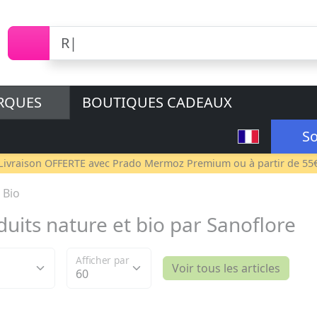
RQUES
BOUTIQUES CADEAUX
So
Livraison OFFERTE avec
Prado Mermoz Premium
ou à partir de 55
 Bio
duits nature et bio par Sanoflore
Afficher par
Voir tous les articles