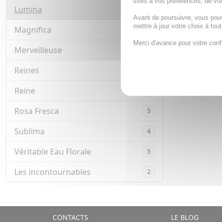
45,
sites à vos préférences, de vou
Lumina
3
Avant de poursuivre, vous pou
AJOUTE
mettre à jour votre choix à tou
Magnifica
12
Merci d'avance pour votre conf
Merveilleuse
9
Reines
1
Reine
6
Rosa Fresca
5
Sublima
4
Véritable Eau Florale
5
Les incontournables
2
CONTACTS
LE BLOG