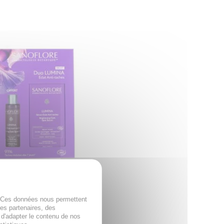
FLORE Coffret Duo
a Eclat Anti-Taches Bio
fret contient - Sérum
. Ces données nous permettent
Anti-taches 30ml - Aqua
des partenaires, des
Anti-taches 50ml o...
 d'adapter le contenu de nos
5€