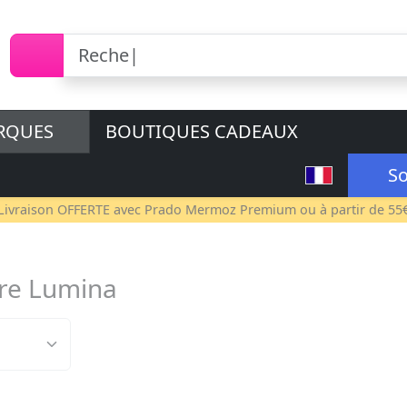
RQUES
BOUTIQUES CADEAUX
So
Livraison OFFERTE avec
Prado Mermoz Premium
ou à partir de 55
re Lumina