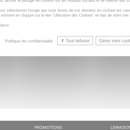
79€
31,19€
s faciliter le partage de contenu sur les réseaux sociaux et de réaliser des st
vez sélectionner l'usage que nous ferons de vos données en cochant les cas
R AU PANIER
AJOUTER AU PANIER
t moment en cliquant sur le lien "Utilisation des Cookies" en bas de notre site.
iance.
Tout refuser
Gérer mes coo
Politique de confidentialité
PROMOTIONS
LIVRAISO