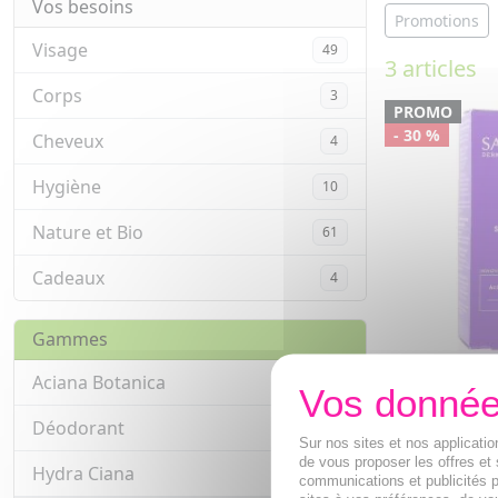
Vos besoins
Promotions
Visage
49
3 articles
Corps
3
PROMO
- 30 %
Cheveux
4
Hygiène
10
Nature et Bio
61
Cadeaux
4
Gammes
SANOFLORE 
Aciana Botanica
3
éclat anti-t
Déodorant
10
Sérum Éclat A
Sur nos sites et nos applicat
concentré d'ac
de vous proposer les offres et 
corrige tous t
Hydra Ciana
6
communications et publicités p
32,05€