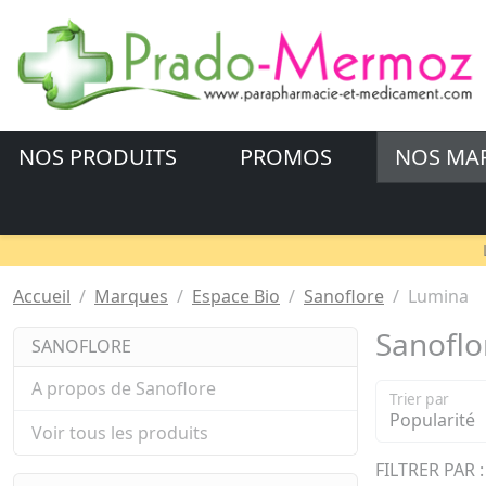
NOS PRODUITS
PROMOS
NOS MA
Accueil
Marques
Espace Bio
Sanoflore
Lumina
Sanoflo
SANOFLORE
A propos de Sanoflore
Trier par
Voir tous les produits
FILTRER PAR :