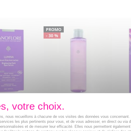
PROMO
- 30 %
Lumina - Sérum
SANOFLORE Lumina - Lotion
SANO
aches bio
Aqua Eclat Anti-taches bio
Lumin
200ml
nti-taches,
Ce Cof
ions, nous recueillons à chacune de vos visites des données vous concernant
tifs breveté qui
Éclat 
Lotion effet peau neuve
services les plus pertinents pour vous, et de vous adresser, en direct ou via 
ypes de taches.
Éclat 
immédiat tous types de taches
ersonnalisées et de mesurer leur efficacité. Elles nous permettent également
21,83€
48,7