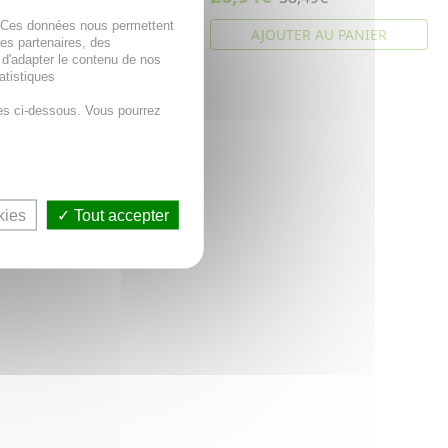
. Ces données nous permettent
AJOUTER AU PANIER
AJOUTER AU PANIER
des partenaires, des
 d'adapter le contenu de nos
atistiques
es ci-dessous. Vous pourrez
kies
Tout accepter