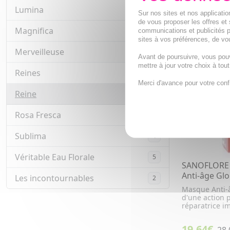
Lumina
3
Sur nos sites et nos applicat
AJOUTE
de vous proposer les offres et 
Magnifica
12
communications et publicités p
sites à vos préférences, de vou
PROMO
Merveilleuse
9
- 30 %
Avant de poursuivre, vous pou
mettre à jour votre choix à tou
Reines
1
Merci d'avance pour votre conf
Reine
6
Rosa Fresca
5
Sublima
4
Véritable Eau Florale
5
SANOFLORE 
Anti-âge Glo
Les incontournables
2
Masque Anti-
d'une action 
réparatrice im
19,64€