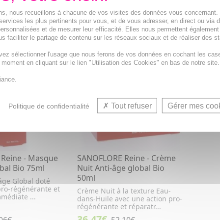
ions, nous recueillons à chacune de vos visites des données vous concernant
R AU PANIER
AJOUTER AU PANIER
services les plus pertinents pour vous, et de vous adresser, en direct ou via 
ersonnalisées et de mesurer leur efficacité. Elles nous permettent également
s faciliter le partage de contenu sur les réseaux sociaux et de réaliser des st
PROMO
- 30 %
vez sélectionner l'usage que nous ferons de vos données en cochant les cas
t moment en cliquant sur le lien "Utilisation des Cookies" en bas de notre site.
iance.
Tout refuser
Gérer mes coo
Politique de confidentialité
Reine - Masque
SANOFLORE Reine - Crème
bal Bio 75ml
Nuit Anti-âge global Bio
50ml
âge Global doté
pro-régénérante et
Crème Nuit à la texture Eau-
médiate ...
dans-Huile avec une action pro-
régénérante et réparatr...
36,47€