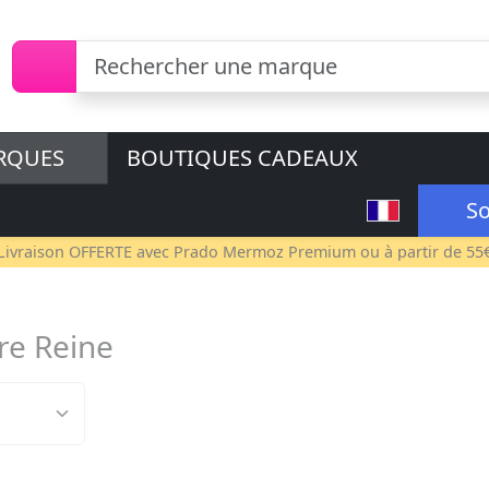
RQUES
BOUTIQUES CADEAUX
So
Livraison OFFERTE avec
Prado Mermoz Premium
ou à partir de 55
re Reine