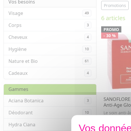
Vos besoins
Promotions
Visage
49
6 articles
Corps
3
PROMO
- 30 %
Cheveux
4
Hygiène
10
Nature et Bio
61
Cadeaux
4
Gammes
SANOFLORE 
Aciana Botanica
3
Anti-Age Glo
Déodorant
10
Le soin anti-â
nourrit et ré
profondeur au
Hydra Ciana
6
33,51€
47,