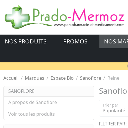
NOS PRODUITS
PROMOS
NOS MA
Accueil
Marques
Espace Bio
Sanoflore
Reine
Sanoflo
SANOFLORE
A propos de Sanoflore
Trier par
Voir tous les produits
FILTRER PAR :