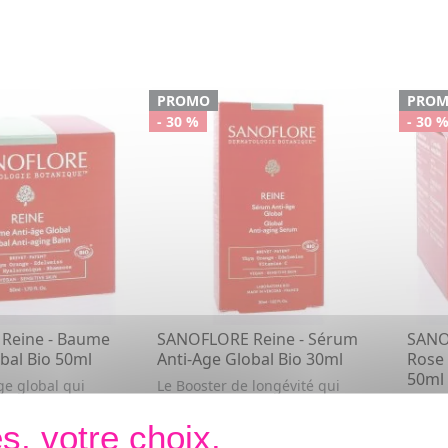
PROMO
PRO
- 30 %
- 30 
Reine - Baume
SANOFLORE Reine - Sérum
SANO
bal Bio 50ml
Anti-Age Global Bio 30ml
Rose 
50ml
ge global qui
Le Booster de longévité qui
génère la peau en
corrige les 10 signes de l'âge,
Anti a
 niveau ce...
régénère la peau
41,58€
35,0
87€
59,40€