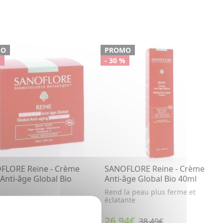
MO
PROMO
%
- 30 %
FLORE Reine - Crème
SANOFLORE Reine - Crème
Anti-âge Global Bio
Anti-âge Global Bio 40ml
Rend la peau plus ferme et
éclatante
ge global
1€
26,94€
50,01€
38,49€