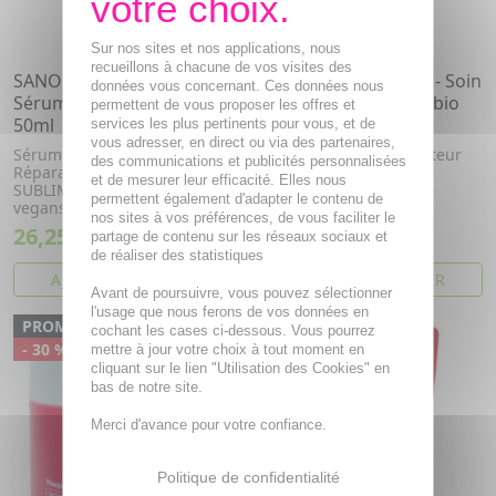
Sur nos sites et nos applications, nous
recueillons à chacune de vos visites des
SANOFLORE Sublima -
SANOFLORE Sublima - Soin
données vous concernant. Ces données nous
Sérum cuir chevelu bio
longeurs réparateur bio
permettent de vous proposer les offres et
50ml
50ml
services les plus pertinents pour vous, et de
vous adresser, en direct ou via des partenaires,
Sérum Cuir Chevelu
Soin Longueurs Réparateur
des communications et publicités personnalisées
Réparateur Fortifiant
aux Collagènes vegans,
et de mesurer leur efficacité. Elles nous
SUBLIMA aux Collagènes
permettent également d'adapter le contenu de
vegans
nos sites à vos préférences, de vous faciliter le
26,25€
18,21€
37,50€
26,02€
partage de contenu sur les réseaux sociaux et
de réaliser des statistiques
AJOUTER AU PANIER
AJOUTER AU PANIER
Avant de poursuivre, vous pouvez sélectionner
l'usage que nous ferons de vos données en
PROMO
cochant les cases ci-dessous. Vous pourrez
- 30 %
mettre à jour votre choix à tout moment en
cliquant sur le lien "Utilisation des Cookies" en
bas de notre site.
Merci d'avance pour votre confiance.
Politique de confidentialité