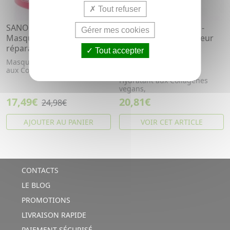
Tout refuser
SANOFLORE Sublima -
SANOFLORE Sublima -
Gérer mes cookies
Masque capillaire
Shampooing réparateur
réparateur bio 200ml
hydratant bio eco
Tout accepter
recharge 400ml
Masque Capillaire Réparateur
aux Collagènes vegans
Shampoing Réparateur
Hydratant aux Collagènes
vegans,
17,49€
20,81€
24,98€
AJOUTER AU PANIER
VOIR CET ARTICLE
CONTACTS
LE BLOG
PROMOTIONS
LIVRAISON RAPIDE
PAIEMENT SÉCURISÉ