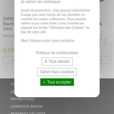
de réaliser des statistiques
Avant de poursuivre, vous pouvez sélectionner
l'usage que nous ferons de vos données en
SANOFLORE Cera Botanica
SANOFLORE Trousse
cochant les cases ci-dessous. Vous pourrez
Baume Mains Réparateur
Routine Hydratation &
mettre à jour votre choix à tout moment en
cliquant sur le lien "Utilisation des Cookies" en
50ml
Eclat
bas de notre site.
Baume mains réparateur bio.
Cette trousse contient: - 1
Sérum Rosa Fresca 10ml - 1
Merci d'avance pour votre confiance.
Crème Rosa Fresca 40ml - 1 ...
5,77€
35,36€
8,24€
Politique de confidentialité
AJOUTER AU PANIER
AJOUTER AU PANIER
Tout refuser
Gérer mes cookies
Tout accepter
CONTACTS
LE BLOG
PROMOTIONS
LIVRAISON RAPIDE
PAIEMENT SÉCURISÉ