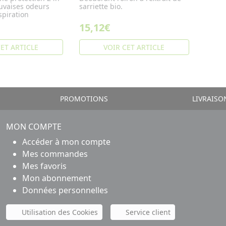
uvaises odeurs
sarriette bio.
nspiration
15,12€
CET ARTICLE
VOIR CET ARTICLE
PROMOTIONS
LIVRAISO
MON COMPTE
Accéder à mon compte
Mes commandes
Mes favoris
Mon abonnement
Données personnelles
Utilisation des Cookies
Service client