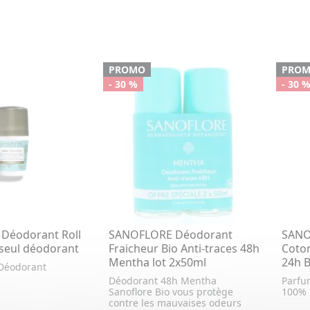
PROMO
PRO
- 30 %
- 30 
Déodorant Roll
SANOFLORE Déodorant
SANO
seul déodorant
Fraicheur Bio Anti-traces 48h
Coton
Mentha lot 2x50ml
24h B
Déodorant
Déodorant 48h Mentha
Parfu
Sanoflore Bio vous protège
100% 
contre les mauvaises odeurs