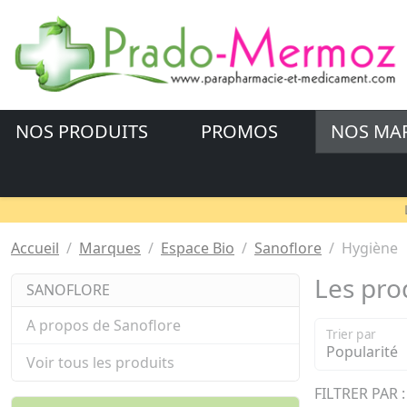
NOS PRODUITS
PROMOS
NOS MA
Accueil
Marques
Espace Bio
Sanoflore
Hygiène
Les pro
SANOFLORE
A propos de Sanoflore
Trier par
Voir tous les produits
FILTRER PAR :