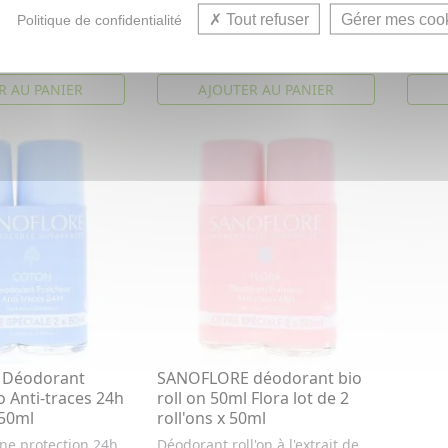
uvaises odeurs
déodorant Bio Fraicheur anti-
nature
Tout refuser
Gérer mes coo
Politique de confidentialité
traces ...
4,02€
4,02
€
5,74€
R AU PANIER
AJOUTER AU PANIER
 Déodorant
SANOFLORE déodorant bio
o Anti-traces 24h
roll on 50ml Flora lot de 2
x50ml
roll'ons x 50ml
une protection 24h
Déodorant roll'on à l'extrait de