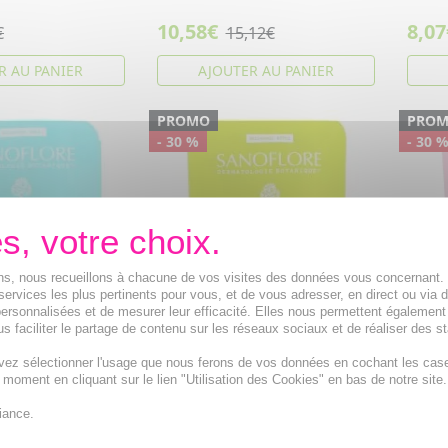
10,58€
8,07
€
15,12€
R AU PANIER
AJOUTER AU PANIER
PROMO
PRO
- 30 %
- 30 
ions, nous recueillons à chacune de vos visites des données vous concernant
services les plus pertinents pour vous, et de vous adresser, en direct ou via 
ersonnalisées et de mesurer leur efficacité. Elles nous permettent également
s faciliter le partage de contenu sur les réseaux sociaux et de réaliser des st
 Déodorant
SANOFLORE Déodorant
SANO
vez sélectionner l'usage que nous ferons de vos données en cochant les cas
o Anti-traces 48h
Fraicheur Bio Anti-traces 24h
Fraîc
t moment en cliquant sur le lien "Utilisation des Cookies" en bas de notre site.
recharge 50ml
Citrus eco recharge 50ml
Flora
iance.
h Mentha
Avec sa composition
Recha
 vous protège
entièrement naturelle, le
certif