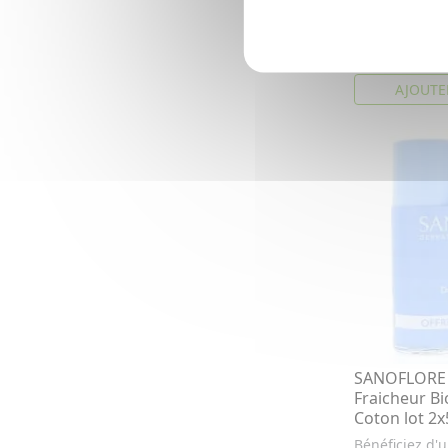
contre les ma
4,02€
5,74
AJOUTE
SANOFLORE
Fraicheur Bi
Coton lot 2
Bénéficiez d'