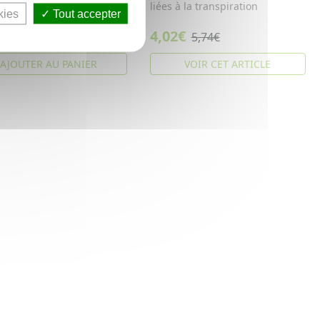
lle
liées à la transpiration
kies
Tout accepter
€
4,02€
5,74€
5,74€
AJOUTER AU PANIER
VOIR CET ARTICLE