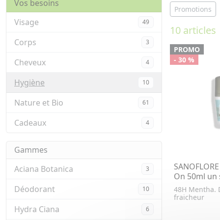
Vos besoins
Promotions
Visage
49
10 articles
Corps
3
PROMO
- 30 %
Cheveux
4
Hygiène
10
Nature et Bio
61
Cadeaux
4
Gammes
SANOFLORE 
Aciana Botanica
3
On 50ml un 
Déodorant
10
48H Mentha. 
fraicheur
Hydra Ciana
6