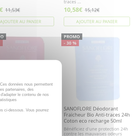
traces ...
€
10,58€
11,53€
15,12€
AJOUTER AU PANIER
AJOUTER AU PANIER
MO
PROMO
%
- 30 %
. Ces données nous permettent
des partenaires, des
 d'adapter le contenu de nos
atistiques
FLORE Déodorant
SANOFLORE Déodorant
es ci-dessous. Vous pourrez
heur anti-traces 48h Bio
Fraicheur Bio Anti-traces 24h
 Recharge 50ml
Coton eco recharge 50ml
rge Déodorant Flora 48h
Bénéficiez d'une protection 24h
ié bio. 100% d'origine
contre les mauvaises odeurs