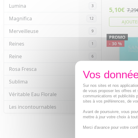
Lumina
3
5,10€
7,29
Magnifica
12
AJOUTE
Merveilleuse
9
PROMO
Reines
- 30 %
1
Reine
6
Rosa Fresca
5
Sublima
4
Sur nos sites et nos applicat
de vous proposer les offres et 
Véritable Eau Florale
5
communications et publicités p
sites à vos préférences, de vou
Les incontournables
2
SANOFLORE
Avant de poursuivre, vous pou
Fraicheur Bi
mettre à jour votre choix à tou
Mentha eco 
Merci d'avance pour votre conf
Déodorant 48
Sanoflore Bio