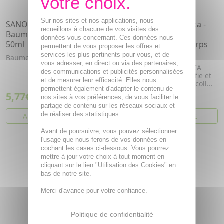
Sur nos sites et nos applications, nous
SANOFLORE Cera Botanica
SANOFLORE Magnifica -
recueillons à chacune de vos visites des
Baume Mains Réparateur
Gel Lavant Anti-
données vous concernant. Ces données nous
50ml
Imperfections Bio Corps
permettent de vous proposer les offres et
400ml
services les plus pertinents pour vous, et de
Baume mains réparateur bio.
vous adresser, en direct ou via des partenaires,
Le Gel Lavant MAGNIFICA
des communications et publicités personnalisées
Anti-Imperfections purifie et
et de mesurer leur efficacité. Elles nous
lisse la peau du dos, décoll...
permettent également d'adapter le contenu de
5,77€
11,46€
8,24€
nos sites à vos préférences, de vous faciliter le
partage de contenu sur les réseaux sociaux et
de réaliser des statistiques
AJOUTER AU PANIER
VOIR CET ARTICLE
Avant de poursuivre, vous pouvez sélectionner
l'usage que nous ferons de vos données en
cochant les cases ci-dessous. Vous pourrez
mettre à jour votre choix à tout moment en
cliquant sur le lien "Utilisation des Cookies" en
bas de notre site.
Merci d'avance pour votre confiance.
Politique de confidentialité