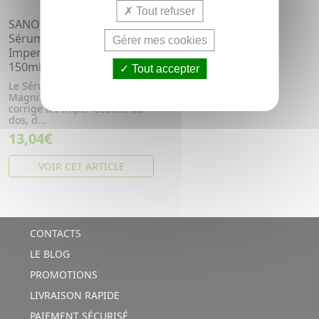
Tout refuser
SANOFLORE Magnifica -
Sérum-en-Brume Anti-
Gérer mes cookies
Imperfections Bio Corps
150ml
Tout accepter
Le Sérum-en-Brume
Magnifica Anti-Imperfections
corrige les imperfections du
dos, d...
13,04€
VOIR CET ARTICLE
CONTACTS
LE BLOG
PROMOTIONS
LIVRAISON RAPIDE
PAIEMENT SÉCURISÉ