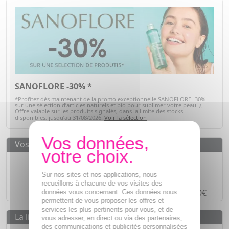
SANOFLORE -30% *
*Profitez dès maintenant de la promo exceptionnelle SANOFLORE -30%
sur une sélection d’articles naturels et bio pour sublimer votre peau. ¿
Offre valable sur les produits signalés, dans la limite des stocks
disponibles, jusqu’au 31/08/2026.
Voir la sélection
Vos avantages
Des prix
IMBATTABLES
Sur nos sites et nos applications, nous
Paiement en ligne
SÉCURISÉ
recueillons à chacune de vos visites des
Paiement en
4 fois sans frais
à partir de 30€
données vous concernant. Ces données nous
permettent de vous proposer les offres et
services les plus pertinents pour vous, et de
La livraison
vous adresser, en direct ou via des partenaires,
des communications et publicités personnalisées