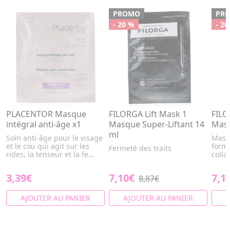
PROMO
PR
- 20 %
- 20
PLACENTOR Masque
FILORGA Lift Mask 1
FILO
intégral anti-âge x1
Masque Super-Liftant 14
Mas
ml
Soin anti-âge pour le visage
Masqu
et le cou qui agit sur les
form
Fermeté des traits
rides, la tenseur et la fe...
coll
3,39€
7,10€
7,1
8,87€
AJOUTER AU PANIER
AJOUTER AU PANIER
A