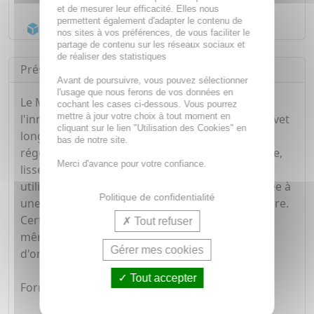
Livraison gratuite dès
55€
et de mesurer leur efficacité. Elles nous
permettent également d'adapter le contenu de
Acheminement Chronopost
en 24h*
nos sites à vos préférences, de vous faciliter le
partage de contenu sur les réseaux sociaux et
de réaliser des statistiques
Présentation
Avant de poursuivre, vous pouvez sélectionner
l'usage que nous ferons de vos données en
Le Masque Anti-âge Global REINE issu de
cochant les cases ci-dessous. Vous pourrez
mettre à jour votre choix à tout moment en
l'innovation épigénétique, doté d'un double brevet
cliquant sur le lien "Utilisation des Cookies" en
longévité au Thym Orange, a une action haute
bas de notre site.
régénération immédiate : la peau est plus souple,
Merci d'avance pour votre confiance.
lisse, éclatante et plus confortable dès les 1ères
utilisations. Une action pro-régénérante associée à
Politique de confidentialité
une réparation en profondeur au niveau cellulaire.
Certifié bio, convient à tous les types de peaux,
Tout refuser
mêmes sensibles. Composé à 99% d'ingrédients
Gérer mes cookies
d'origine naturelle.
Tout accepter
Formule doublement brevetée, enrichie :