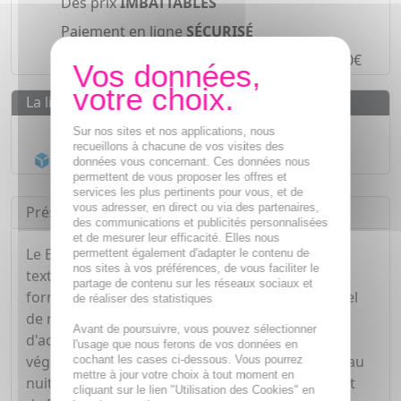
Des prix
IMBATTABLES
Paiement en ligne
SÉCURISÉ
Paiement en
4 fois sans frais
à partir de 30€
La livraison
Livraison gratuite dès
55€
Sur nos sites et nos applications, nous
recueillons à chacune de vos visites des
Acheminement Chronopost
en 24h*
données vous concernant. Ces données nous
permettent de vous proposer les offres et
services les plus pertinents pour vous, et de
vous adresser, en direct ou via des partenaires,
Présentation
des communications et publicités personnalisées
et de mesurer leur efficacité. Elles nous
Le Baume Restructurant Nuit Bio Anti-Age, à la
permettent également d'adapter le contenu de
nos sites à vos préférences, de vous faciliter le
texture riche et généreuse, est spécifiquement
partage de contenu sur les réseaux sociaux et
formulé pour capitaliser sur le processus naturel
de réaliser des statistiques
de réparation de la peau pendant la nuit. Le trio
Avant de poursuivre, vous pouvez sélectionner
d'actifs de pointe de ce soin naturel, issus du
l'usage que nous ferons de vos données en
végétal, contribue à revitaliser et sublimer la peau
cochant les cases ci-dessous. Vous pourrez
mettre à jour votre choix à tout moment en
nuit après nuit. Au cœur de ce complexe, l'extrait
cliquant sur le lien "Utilisation des Cookies" en