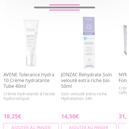
AVENE Tolerance Hydra
JONZAC Rehydrate Soin
NYM
10 Crème hydratante
velouté extra riche bio
Fond
Tube 40ml
50ml
Crème
raffe
Crème hydratante à l'acide
Soin velouté extra-riche
hyaluronique
Hydratation 24h
18,25€
14,50€
31,
AJOUTER AU PANIER
AJOUTER AU PANIER
A