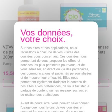
VITAVEA Extrait de pépins
VITAVEA Infusion Défenses
Sur nos sites et nos applications, nous
de pamplemousse flacon
Naturelles bio 20 sachets
recueillons à chacune de vos visites des
200ml
données vous concernant. Ces données nous
Tisane, infusion Menthe
permettent de vous proposer les offres et
poivrée, Réglisse,
Pamplemousse, Vitamine c
services les plus pertinents pour vous, et de
Cynorrhodon, Thym
vous adresser, en direct ou via des partenaires,
15,59€
3,29€
des communications et publicités personnalisées
et de mesurer leur efficacité. Elles nous
permettent également d'adapter le contenu de
AJOUTER AU PANIER
AJOUTER AU PANIER
nos sites à vos préférences, de vous faciliter le
partage de contenu sur les réseaux sociaux et
de réaliser des statistiques
Avant de poursuivre, vous pouvez sélectionner
l'usage que nous ferons de vos données en
cochant les cases ci-dessous. Vous pourrez