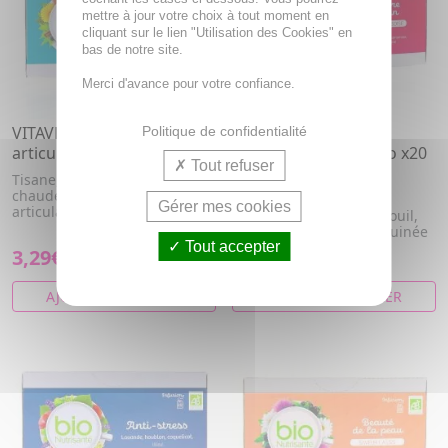
mettre à jour votre choix à tout moment en
cliquant sur le lien "Utilisation des Cookies" en
bas de notre site.
Merci d'avance pour votre confiance.
VITAVEA Infusions
VITAVEA Infusions
Politique de confidentialité
articulation bio 20 sachets
équilibre féminins bio x20
Tout refuser
sachets
Tisane, infusion à l'eau
chaude à visée de bien-être
Camomille matricaire,
Gérer mes cookies
articulaire.
Matricaria recutita, Fenouil,
Framboise, Oseille de guinée
Tout accepter
3,29€
3,29€
AJOUTER AU PANIER
AJOUTER AU PANIER