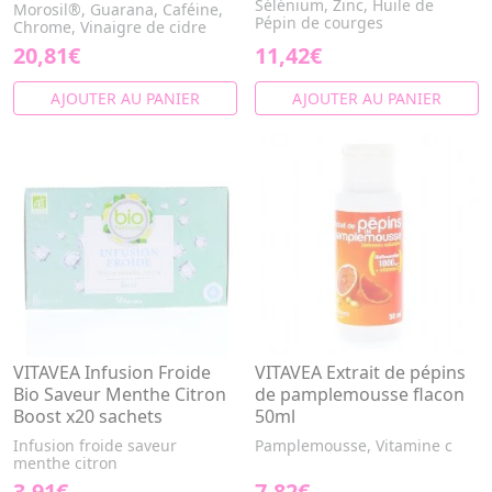
Sélénium, Zinc, Huile de
Morosil®, Guarana, Caféine,
Pépin de courges
Chrome, Vinaigre de cidre
20,81€
11,42€
AJOUTER AU PANIER
AJOUTER AU PANIER
VITAVEA Infusion Froide
VITAVEA Extrait de pépins
Bio Saveur Menthe Citron
de pamplemousse flacon
Boost x20 sachets
50ml
Infusion froide saveur
Pamplemousse, Vitamine c
menthe citron
3,91€
7,82€