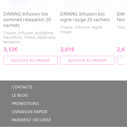
DAYANG Infusion bio
DAYANG Infusion bio
DAYA
sommeil relaxation 20
vigne rouge 20 sachets
feno
sachets
Tisane, infusion Vigne
Tisan
rouge
Tisane, infusion Aubépine,
Passiflore, Tilleul, Valériane,
Verveine
3,12€
2,61€
2,6
AJOUTER AU PANIER
AJOUTER AU PANIER
A
CONTACTS
LE BLOG
PROMOTIONS
LIVRAISON RAPIDE
PAIEMENT SÉCURISÉ