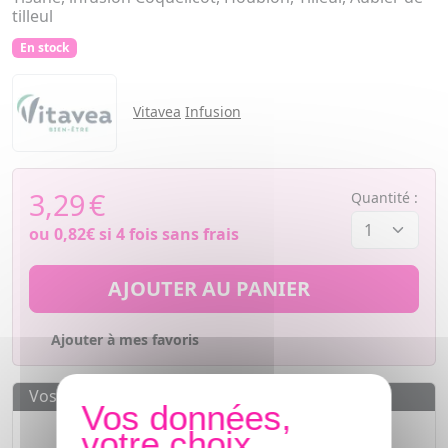
tilleul
En stock
Vitavea
Infusion
3,29
€
Quantité :
ou
0,82€
si 4 fois sans frais
AJOUTER AU PANIER
Ajouter à mes favoris
Vos avantages
Des prix
IMBATTABLES