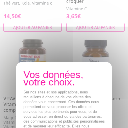
croquer
Thé vert, Kola, Vitamine c
Vitamine C
14,50€
3,65€
AJOUTER AU PANIER
AJOUTER AU PANIER
Sur nos sites et nos applications, nous
recueillons à chacune de vos visites des
VITAVEA Magnésium +
VITAVEA Collagène Marin
données vous concernant. Ces données nous
Vitamines B x60
Collagène, Vitamine C
permettent de vous proposer les offres et
comprimés effervescents
services les plus pertinents pour vous, et de
vous adresser, en direct ou via des partenaires,
Magnésium, Vitamine B12,
des communications et publicités personnalisées
Vitamine B2, Vitamine B6,
Vitamine B9, Vitamine B1
et de mesurer leur efficacité. Elles nous