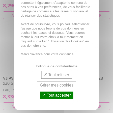
permettent également d'adapter le contenu de
8,29€
7,82€
nos sites à vos préférences, de vous faciliter le
partage de contenu sur les réseaux sociaux et
AJOUTER AU PANIER
AJOUTER AU PANIER
de réaliser des statistiques
Avant de poursuivre, vous pouvez sélectionner
l'usage que nous ferons de vos données en
cochant les cases ci-dessous. Vous pourrez
mettre à jour votre choix à tout moment en
cliquant sur le lien "Utilisation des Cookies" en
bas de notre site.
Merci d'avance pour votre confiance.
Politique de confidentialité
Tout refuser
VITAVEA Acérola 1000UI
VITAVEA BIO Acérola 28
x30 Gummies
comprimés
Gérer mes cookies
Eau, Iode
Acerola
8,33€
Tout accepter
6,78€
AJOUTER AU PANIER
AJOUTER AU PANIER