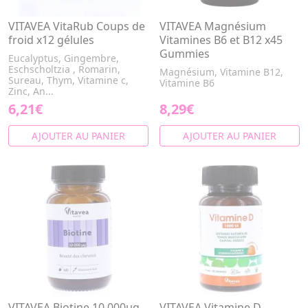
VITAVEA VitaRub Coups de
VITAVEA Magnésium
froid x12 gélules
Vitamines B6 et B12 x45
Gummies
Eucalyptus, Gingembre,
Eschscholtzia , Romarin,
Magnésium, Vitamine B12,
Sureau, Thym, Vitamine c,
Vitamine B6
Zinc, An...
6,21€
8,29€
AJOUTER AU PANIER
AJOUTER AU PANIER
VITAVEA Biotine 10 000µg
VITAVEA Vitamine D