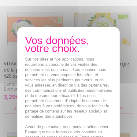
Sur nos sites et nos applications, nous
VITAVEA Infusion Beauté
VITAVEA Infusion Energie
recueillons à chacune de vos visites des
de la peau saveur cassis
20 sachets
données vous concernant. Ces données nous
x20 sachets
permettent de vous proposer les offres et
Gingembre, Maté
services les plus pertinents pour vous, et de
Camomille, Verveine,
vous adresser, en direct ou via des partenaires,
Bardane, Ortie
des communications et publicités personnalisées
3,29€
3,29€
et de mesurer leur efficacité. Elles nous
permettent également d'adapter le contenu de
nos sites à vos préférences, de vous faciliter le
AJOUTER AU PANIER
AJOUTER AU PANIER
partage de contenu sur les réseaux sociaux et
de réaliser des statistiques
Avant de poursuivre, vous pouvez sélectionner
l'usage que nous ferons de vos données en