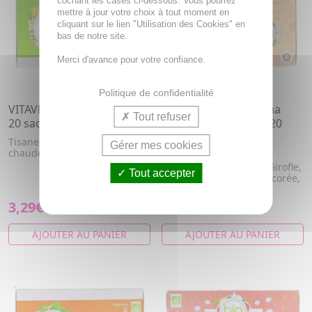
cochant les cases ci-dessous. Vous pourrez
mettre à jour votre choix à tout moment en
cliquant sur le lien "Utilisation des Cookies" en
bas de notre site.
Merci d'avance pour votre confiance.
Politique de confidentialité
VITAVEA Infusion tilleul bio
VITAVEA Chaï Curcuma
Tout refuser
20 sachets
Coco Latte Tonifiant 20
sachets
Tisane, infusion à l'eau
Gérer mes cookies
chaude à visée détente.
Cardamome, Chicorée,
Curcuma, Gingembre, Girofle,
Tout accepter
Inuline naturelle de chicorée,
N...
3,29€
4,12€
AJOUTER AU PANIER
AJOUTER AU PANIER