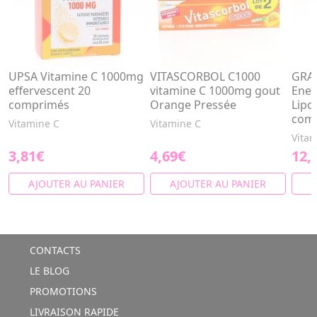
UPSA Vitamine C 1000mg
VITASCORBOL C1000
GRA
effervescent 20
vitamine C 1000mg gout
Ener
comprimés
Orange Pressée
Lipo
com
Vitamine C
Vitamine C
Vitam
3,81€
4,69€
12,
AJOUTER AU PANIER
AJOUTER AU PANIER
A
CONTACTS
LE BLOG
PROMOTIONS
LIVRAISON RAPIDE