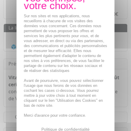
Paiement en ligne
SÉCURISÉ
Paiement en
4 fois sans frais
à partir de 30€
Sur nos sites et nos applications, nous
recueillons à chacune de vos visites des
données vous concernant. Ces données nous
La livraison
permettent de vous proposer les offres et
services les plus pertinents pour vous, et de
Livraison gratuite dès
55€
vous adresser, en direct ou via des partenaires,
Acheminement Chronopost
en 24h*
des communications et publicités personnalisées
et de mesurer leur efficacité. Elles nous
permettent également d'adapter le contenu de
nos sites à vos préférences, de vous faciliter le
Présentation
partage de contenu sur les réseaux sociaux et
de réaliser des statistiques
Vitavea Acérola 1000 comprimés à croquer goût
Avant de poursuivre, vous pouvez sélectionner
cerise x 60
est un complément alimentaire qui
l'usage que nous ferons de vos données en
cochant les cases ci-dessous. Vous pourrez
contribue à réduire la fatigue grâce à la présence
mettre à jour votre choix à tout moment en
de Vitamine C.
cliquant sur le lien "Utilisation des Cookies" en
bas de notre site.
Merci d'avance pour votre confiance.
Conseils d'utilisation
Politique de confidentialité