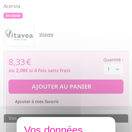
Acerola
En stock
Vitavea
8,33
€
Quantité :
ou
2,08€
si 4 fois sans frais
AJOUTER AU PANIER
Ajouter à mes favoris
Vos avantages
Des prix
IMBATTABLES