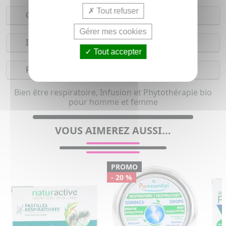
Tout refuser
Composition
Gérer mes cookies
Indications
Tout accepter
Précautions
Bien être respiratoire, Infusion et Phytothérapie bio
pour homme et femme
VOUS AIMEREZ AUSSI...
PROMO
- 20 %