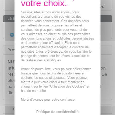
Paiement en
4 fois sans frais
à partir de 30€
Sur nos sites et nos applications, nous
recueillons à chacune de vos visites des
La livraison
données vous concernant. Ces données nous
permettent de vous proposer les offres et
Livraison gratuite dès
55€
services les plus pertinents pour vous, et de
Acheminement Chronopost
en 24h*
vous adresser, en direct ou via des partenaires,
des communications et publicités personnalisées
et de mesurer leur efficacité. Elles nous
permettent également d'adapter le contenu de
Présentation
nos sites à vos préférences, de vous faciliter le
partage de contenu sur les réseaux sociaux et
de réaliser des statistiques
NUTRISANTÉ Infusions bio 100% naturelle
infusion thym
particpe au maintien de la fonction
Avant de poursuivre, vous pouvez sélectionner
l'usage que nous ferons de vos données en
respiratoire et aide à apaiser les gorges irritées. De
cochant les cases ci-dessous. Vous pourrez
plus, il contribue au maintien des défenses
mettre à jour votre choix à tout moment en
naturelles de l'organisme et participe au confort
cliquant sur le lien "Utilisation des Cookies" en
bas de notre site.
digestif.
Merci d'avance pour votre confiance.
Conseils d'utilisation
Politique de confidentialité