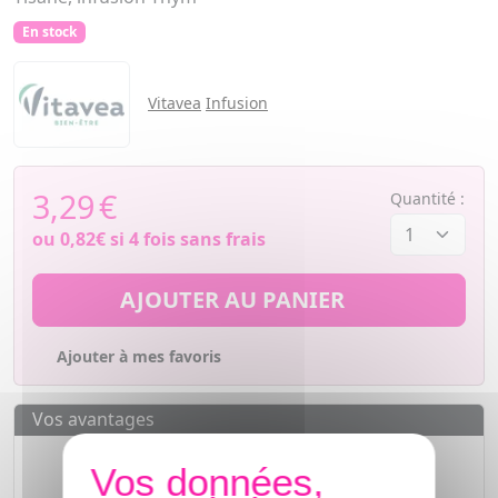
En stock
Vitavea
Infusion
3,29
€
Quantité :
ou
0,82€
si 4 fois sans frais
AJOUTER AU PANIER
Ajouter à mes favoris
Vos avantages
Des prix
IMBATTABLES
Paiement en ligne
SÉCURISÉ