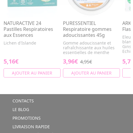
NATURACTIVE 24
PURESSENTIEL
ARKO
Pastilles Respiratoires
Respiratoire gommes
Flas
aux Essences
adoucissantes 45g
Eleu
blanc
Lichen d'Islande
Gomme adoucissante et
Ginse
rafraîchissante aux huiles
Echin
essentielles de menthe
5,16€
3,96€
5,7
4,95€
AJOUTER AU PANIER
AJOUTER AU PANIER
A
CONTACTS
LE BLOG
PROMOTIONS
LIVRAISON RAPIDE