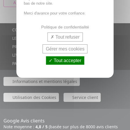
AJOUTER AU PANIER
bas de notre site.
Merci d'avance pour votre confiance.
Politique de confidentialité
CONTACTS
Tout refuser
LE BLOG
PROMOTIONS
Gérer mes cookies
LIVRAISON RAPIDE
Tout accepter
PAIEMENT SÉCURISÉ
Informations et mentions légales
Utilisation des Cookies
Service client
Google Avis clients
Note moyenne :
4,8 / 5
(basée sur plus de 8000 avis clients