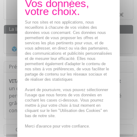
Paiement en ligne
SÉCURISÉ
Paiement en
4 fois sans frais
à partir de 30€
Sur nos sites et nos applications, nous
recueillons à chacune de vos visites des
La livraison
données vous concernant. Ces données nous
Livraison gratuite dès
55€
permettent de vous proposer les offres et
services les plus pertinents pour vous, et de
Acheminement Chronopost
en 24h*
vous adresser, en direct ou via des partenaires,
des communications et publicités personnalisées
et de mesurer leur efficacité. Elles nous
permettent également d'adapter le contenu de
Présentation
nos sites à vos préférences, de vous faciliter le
partage de contenu sur les réseaux sociaux et
de réaliser des statistiques
VITAVEA Minceur Boost Morosil x40 gélules
est
un complément alimentaire qui contribue à la
Avant de poursuivre, vous pouvez sélectionner
perte de poids dans le cadre d'un régime adapté
l'usage que nous ferons de vos données en
cochant les cases ci-dessous. Vous pourrez
grâce à la présence de Kola. Le Thé vert aide à
mettre à jour votre choix à tout moment en
contrôler le métabolisme des graisses.
cliquant sur le lien "Utilisation des Cookies" en
bas de notre site.
Merci d'avance pour votre confiance.
Conseils d'utilisation