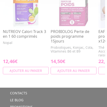
NUTREOV Calori Track 3
PROBIOLOG Perte de
EAFI
en 1 60 comprimés
poids programme
pro
15jours
x120
Nopal
Probiotiques, Konjac, Cola,
Thé v
Vitamines B6 et B9
Asco
raisi
12,46€
14,50€
22,
AJOUTER AU PANIER
AJOUTER AU PANIER
A
CONTACTS
LE BLOG
PROMOTIONS