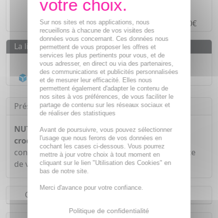
Paiement en ligne
SÉCURISÉ
Paiement en
4 fois sans frais
à partir de 30€
Sur nos sites et nos applications, nous
recueillons à chacune de vos visites des
données vous concernant. Ces données nous
La livraison
permettent de vous proposer les offres et
services les plus pertinents pour vous, et de
Livraison gratuite dès
55€
vous adresser, en direct ou via des partenaires,
des communications et publicités personnalisées
Acheminement Chronopost
en 24h*
et de mesurer leur efficacité. Elles nous
permettent également d'adapter le contenu de
nos sites à vos préférences, de vous faciliter le
Présentation
partage de contenu sur les réseaux sociaux et
de réaliser des statistiques
NUTRISANTE Vitamine C 500mg comprimés à
Avant de poursuivre, vous pouvez sélectionner
l'usage que nous ferons de vos données en
croquer x24
est un complément alimentaire qui
cochant les cases ci-dessous. Vous pourrez
contribue à réduire la fatigue grâce à la présence
mettre à jour votre choix à tout moment en
de vitamine C.
cliquant sur le lien "Utilisation des Cookies" en
bas de notre site.
Merci d'avance pour votre confiance.
Conseils d'utilisation
Politique de confidentialité