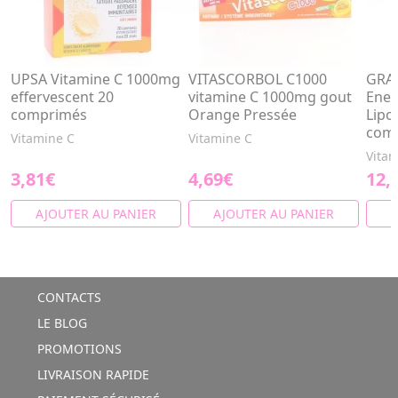
UPSA Vitamine C 1000mg
VITASCORBOL C1000
GRA
effervescent 20
vitamine C 1000mg gout
Ener
comprimés
Orange Pressée
Lipo
com
Vitamine C
Vitamine C
Vitam
3,81€
4,69€
12,
AJOUTER AU PANIER
AJOUTER AU PANIER
A
CONTACTS
LE BLOG
PROMOTIONS
LIVRAISON RAPIDE