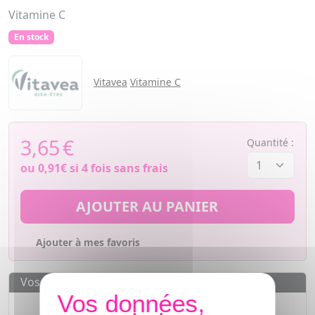
Vitamine C
En stock
Vitavea
Vitamine C
3,65
€
Quantité :
ou
0,91€
si 4 fois sans frais
AJOUTER AU PANIER
Ajouter à mes favoris
Vos avantages
Des prix
IMBATTABLES