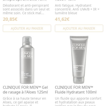
Déodorant et anti-perspirant
Anti fatigue. Hydratant
sont associés dans un seul et
concentré. Anti UVA/B + IR +
même soin. Ce stick maî...
lumière bleue
20,85€
41,62€
AJOUTER AU PANIER
AJOUTER AU PANIER
CLINIQUE FOR MEN™ Gel
CLINIQUE FOR MEN™
de rasage à l'Aloes 125ml
Fluide Hydratant 100ml
Grâce à sa haute teneur en
Un fluide qui apporte confort
Aloes, ce gel apaise et
et hydratation aux peaux
hydrate la peau. Il
irritées par le feu du raso...