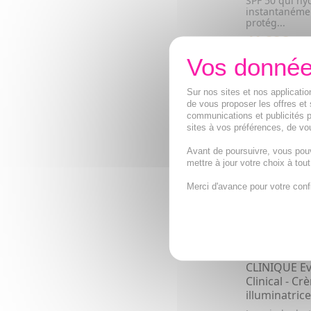
SPF 50 qui hy
instantanémen
protég...
41,28€
AJOUTE
Sur nos sites et nos applicat
NOUVEAU
de vous proposer les offres et 
communications et publicités p
sites à vos préférences, de vou
Avant de poursuivre, vous pou
mettre à jour votre choix à tou
Merci d'avance pour votre conf
CLINIQUE Ev
Clinical - C
illuminatric