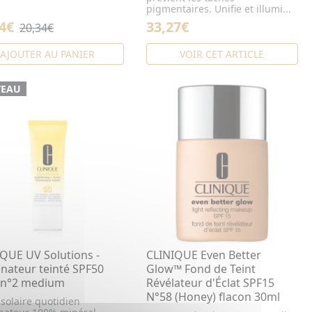
pigmentaires. Unifie et illumi...
4€
33,27€
20,34€
AJOUTER AU PANIER
VOIR CET ARTICLE
EAU
QUE UV Solutions -
CLINIQUE Even Better
inateur teinté SPF50
Glow™ Fond de Teint
 n°2 medium
Révélateur d'Éclat SPF15
N°58 (Honey) flacon 30ml
solaire quotidien