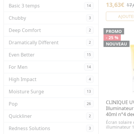
13,63€
17,
Basic 3 temps
14
AJOUTE
Chubby
3
Deep Comfort
2
PROMO
- 25 %
Dramatically Different
2
NOUVEAU
Even Better
15
For Men
14
High Impact
4
Moisture Surge
13
CLINIQUE UV
Pop
26
Illuminateur
40ml n°4 de
Quickliner
2
Écran solaire
illuminateur 
Redness Solutions
3