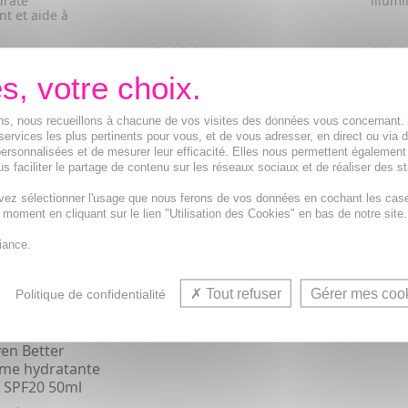
drate
illum
t et aide à
25,97€
20,3
R AU PANIER
AJOUTER AU PANIER
ions, nous recueillons à chacune de vos visites des données vous concernant
services les plus pertinents pour vous, et de vous adresser, en direct ou via 
ersonnalisées et de mesurer leur efficacité. Elles nous permettent également
s faciliter le partage de contenu sur les réseaux sociaux et de réaliser des st
vez sélectionner l'usage que nous ferons de vos données en cochant les cas
t moment en cliquant sur le lien "Utilisation des Cookies" en bas de notre site.
iance.
Tout refuser
Gérer mes coo
Politique de confidentialité
en Better
rème hydratante
e SPF20 50ml