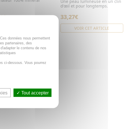
inateur 100% minéral
Une peau lumineuse en un clin
d'œil et pour longtemps.
4€
33,27€
VOIR CET ARTICLE
VOIR CET ARTICLE
. Ces données nous permettent
des partenaires, des
 d'adapter le contenu de nos
atistiques
es ci-dessous. Vous pourrez
kies
Tout accepter