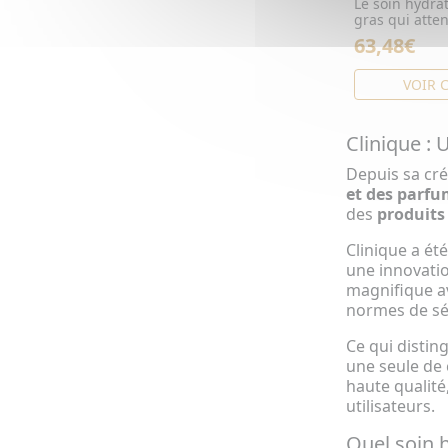
Le soin hydra
gras qui atte
63,48€
VOIR 
Clinique :
Depuis sa cr
et des parfu
des
produits
Clinique a été
une innovatio
magnifique a
normes de séc
Ce qui distin
une seule de 
haute qualité,
utilisateurs.
Quel soin h