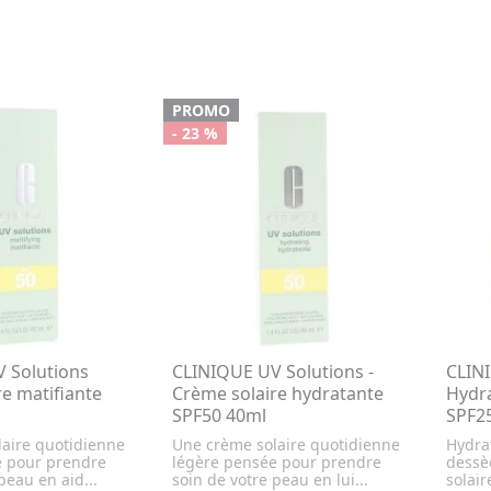
PROMO
- 23 %
 Solutions
CLINIQUE UV Solutions -
CLINI
e matifiante
Crème solaire hydratante
Hydra
SPF50 40ml
SPF2
aire quotidienne
Une crème solaire quotidienne
Hydrat
e pour prendre
légère pensée pour prendre
dessè
peau en aid...
soin de votre peau en lui...
solair