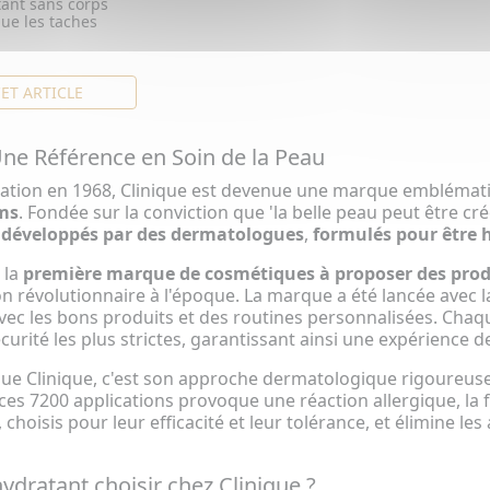
tant sans corps
nue les taches
CET ARTICLE
 Une Référence en Soin de la Peau
éation en 1968, Clinique est devenue une marque emblémati
ms
. Fondée sur la conviction que 'la belle peau peut être cr
 développés par des dermatologues
,
formulés pour être 
 la
première marque de cosmétiques à proposer des produi
n révolutionnaire à l'époque. La marque a été lancée avec
vec les bons produits et des routines personnalisées. Cha
urité les plus strictes, garantissant ainsi une expérience de 
gue Clinique, c'est son approche dermatologique rigoureuse
ces 7200 applications provoque une réaction allergique, la f
 choisis pour leur efficacité et leur tolérance, et élimine le
ydratant choisir chez Clinique ?