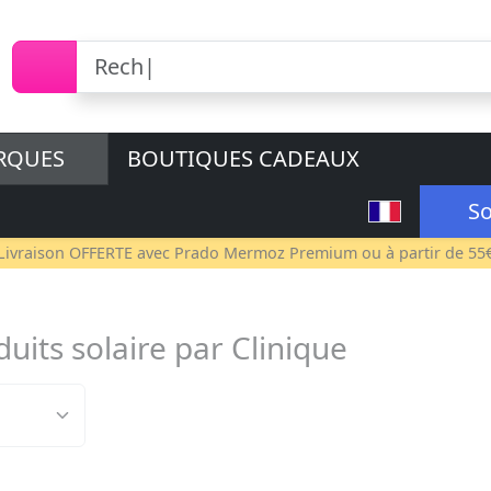
RQUES
BOUTIQUES CADEAUX
So
Livraison OFFERTE avec
Prado Mermoz Premium
ou à partir de 55
uits solaire par Clinique