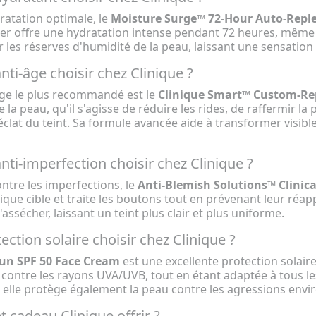
ratation optimale, le
Moisture Surge™ 72-Hour Auto-Repl
er offre une hydratation intense pendant 72 heures, même ap
r les réserves d'humidité de la peau, laissant une sensation 
nti-âge choisir chez Clinique ?
âge le plus recommandé est le
Clinique Smart™ Custom-Re
e la peau, qu'il s'agisse de réduire les rides, de raffermir 
'éclat du teint. Sa formule avancée aide à transformer visib
nti-imperfection choisir chez Clinique ?
ontre les imperfections, le
Anti-Blemish Solutions™ Clinica
ylique cible et traite les boutons tout en prévenant leur réa
'assécher, laissant un teint plus clair et plus uniforme.
ection solaire choisir chez Clinique ?
Sun SPF 50 Face Cream
est une excellente protection solair
 contre les rayons UVA/UVB, tout en étant adaptée à tous les
 elle protège également la peau contre les agressions env
t cadeau Clinique offrir ?