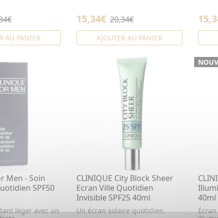
15,34€
15,3
34€
20,34€
R AU PANIER
AJOUTER AU PANIER
NOUV
r Men - Soin
CLINIQUE City Block Sheer
CLINI
uotidien SPF50
Ecran Ville Quotidien
Illum
Invisible SPF25 40ml
40ml
tant léger avec un
Un écran solaire quotidien.
Écran 