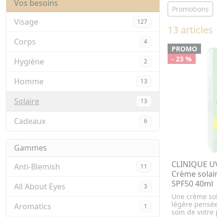
Vos besoins
Promotions
Visage
127
13 articles
Corps
4
PROMO
- 23 %
Hygiène
2
Homme
13
Solaire
13
Cadeaux
6
Gammes
CLINIQUE UV
Anti-Blemish
11
Crème solair
SPF50 40ml
All About Eyes
3
Une crème sol
légère pensé
Aromatics
1
soin de votre 