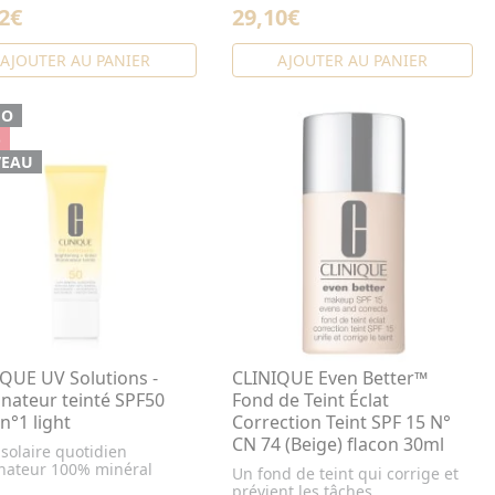
2€
29,10€
AJOUTER AU PANIER
AJOUTER AU PANIER
MO
%
EAU
QUE UV Solutions -
CLINIQUE Even Better™
inateur teinté SPF50
Fond de Teint Éclat
n°1 light
Correction Teint SPF 15 N°
CN 74 (Beige) flacon 30ml
solaire quotidien
inateur 100% minéral
Un fond de teint qui corrige et
prévient les tâches