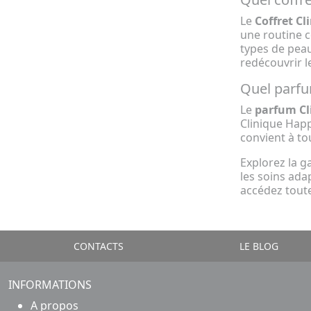
Le
Coffret C
une routine c
types de peau
redécouvrir l
Quel parfu
Le
parfum Cl
Clinique Happ
convient à to
Explorez la 
les soins ada
accédez toute
CONTACTS
LE BLOG
INFORMATIONS
A propos