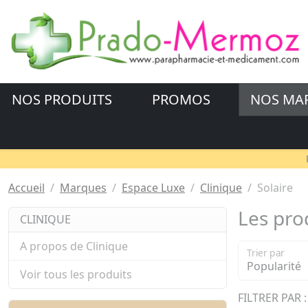
NOS PRODUITS
PROMOS
NOS MA
Accueil
Marques
Espace Luxe
Clinique
Solaire
Les prod
CLINIQUE
A propos de Clinique
Trier par
Voir tous les produits
FILTRER PAR :