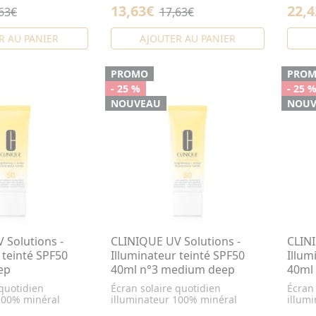
13,63€
22,4
63€
17,63€
R AU PANIER
AJOUTER AU PANIER
PROMO
PRO
- 25 %
- 25 
NOUVEAU
NOUV
 Solutions -
CLINIQUE UV Solutions -
CLINI
 teinté SPF50
Illuminateur teinté SPF50
Illum
ep
40ml n°3 medium deep
40ml 
 quotidien
Écran solaire quotidien
Écran 
100% minéral
illuminateur 100% minéral
illum