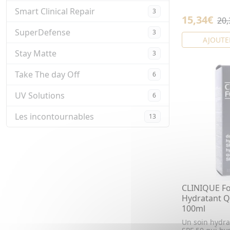
Smart Clinical Repair
3
15,34€
20,
SuperDefense
3
AJOUTE
Stay Matte
3
Take The day Off
6
UV Solutions
6
Les incontournables
13
CLINIQUE Fo
Hydratant Q
100ml
Un soin hydra