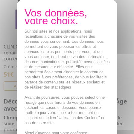
Sur nos sites et nos applications, nous
recueillons à chacune de vos visites des
données vous concernant. Ces données nous
CLINIQUE Smart clinical
permettent de vous proposer les offres et
repair Crème yeux
services les plus pertinents pour vous, et de
vous adresser, en direct ou via des partenaires,
correction rides 15ml
des communications et publicités personnalisées
Crème yeux correction rides
et de mesurer leur efficacité. Elles nous
permettent également d'adapter le contenu de
51€
nos sites à vos préférences, de vous faciliter le
partage de contenu sur les réseaux sociaux et
AJOUTER AU PANIER
de réaliser des statistiques
Avant de poursuivre, vous pouvez sélectionner
Découvrez l'Excellence des Soins Anti-Âge
l'usage que nous ferons de vos données en
avec Clinique Smart Clinical Repair™
cochant les cases ci-dessous. Vous pourrez
mettre à jour votre choix à tout moment en
Clinique Smart Clinical Repair™
est une gamme de
cliquant sur le lien "Utilisation des Cookies" en
soins de la peau
hautement performante
, formulée
bas de notre site.
pour répondre aux besoins spécifiques des peaux
Merci d'avance pour votre confiance.