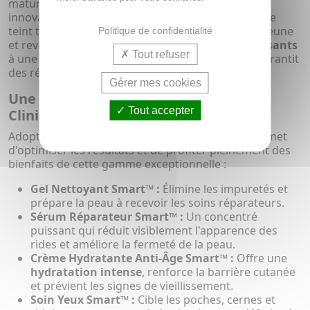
matures, déshydratées ou stressées. Ces produits
innovants ciblent les rides, la perte de fermeté et le
teint terne pour offrir une peau visiblement plus jeune
Politique de confidentialité
et revitalisée. En combinant des
ingrédients puissants
Tout refuser
à une
technologie clinique exclusive
, Clinique garantit
des résultats visibles et durables.
Gérer mes cookies
Une Routine Beauté Complète avec
Tout accepter
Clinique Smart Clinical Repair™
Adopter une
routine Smart Clinical Repair™
permet
d'optimiser les résultats et de profiter pleinement des
bienfaits de cette gamme exceptionnelle :
Gel Nettoyant Smart™ :
Élimine les impuretés et
prépare la peau à recevoir les soins réparateurs.
Sérum Réparateur Smart™ :
Un concentré
puissant qui réduit visiblement l'apparence des
rides et améliore la fermeté de la peau.
Crème Hydratante Anti-Âge Smart™ :
Offre une
hydratation intense
, renforce la barrière cutanée
et prévient les signes de vieillissement.
Soin Yeux Smart™ :
Cible les poches, cernes et