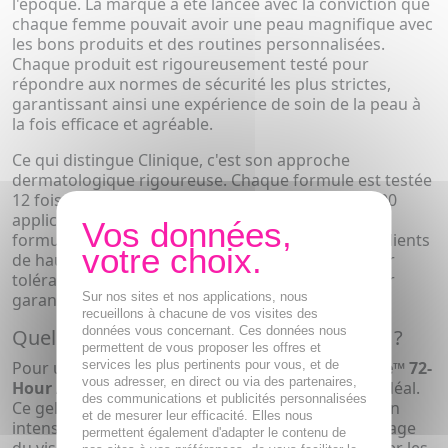
l'époque. La marque a été lancée avec la conviction que
chaque femme pouvait avoir une peau magnifique avec
les bons produits et des routines personnalisées.
Chaque produit est rigoureusement testé pour
répondre aux normes de sécurité les plus strictes,
garantissant ainsi une expérience de soin de la peau à
la fois efficace et agréable.
Ce qui distingue Clinique, c'est son approche
dermatologique rigoureuse. Chaque formule est testée
12 fois sur 600 personnes. Si une seule de ces 7200
applications provoque une réaction allergique, la
formule est reformulée. Clinique utilise des ingrédients
de haute qualité, choisis pour leur efficacité et leur
tolérance, et élimine les allergènes potentiels pour
Sur nos sites et nos applications, nous
garantir la sécurité des utilisateurs.
recueillons à chacune de vos visites des
données vous concernant. Ces données nous
Quel soin hydratant choisir chez Clinique ?
permettent de vous proposer les offres et
services les plus pertinents pour vous, et de
Pour une hydratation optimale, le
Moisture Surge™ 72-
vous adresser, en direct ou via des partenaires,
Hour Auto-Replenishing Hydrator
est un choix idéal.
des communications et publicités personnalisées
Ce gel-crème hydratant léger offre une hydratation
et de mesurer leur efficacité. Elles nous
intense pendant 72 heures, même après le nettoyage
permettent également d'adapter le contenu de