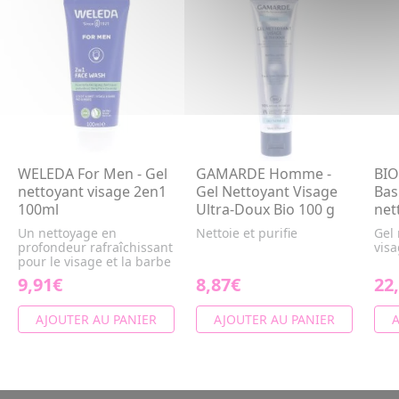
WELEDA For Men - Gel
GAMARDE Homme -
BI
nettoyant visage 2en1
Gel Nettoyant Visage
Bas
100ml
Ultra-Doux Bio 100 g
net
Un nettoyage en
Nettoie et purifie
Gel
profondeur rafraîchissant
vis
pour le visage et la barbe
9,91€
8,87€
22
AJOUTER AU PANIER
AJOUTER AU PANIER
A