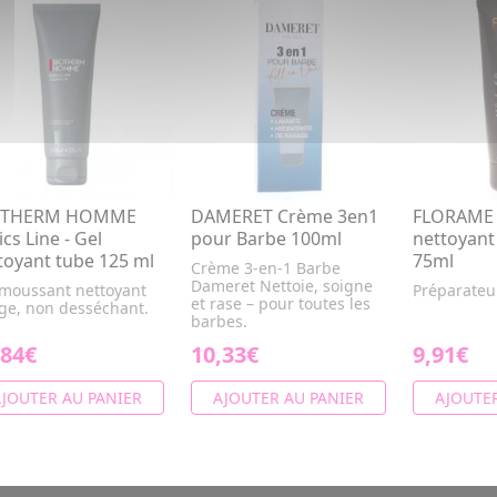
OTHERM HOMME
DAMERET Crème 3en1
FLORAME
ics Line - Gel
pour Barbe 100ml
nettoyant
toyant tube 125 ml
75ml
Crème 3-en-1 Barbe
Dameret Nettoie, soigne
 moussant nettoyant
Préparateu
et rase – pour toutes les
age, non desséchant.
barbes.
,84€
10,33€
9,91€
JOUTER AU PANIER
AJOUTER AU PANIER
AJOUTER