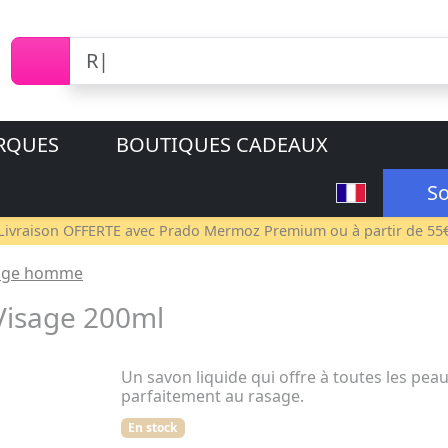
RQUES
BOUTIQUES CADEAUX
So
Livraison OFFERTE avec
Prado Mermoz Premium
ou à partir de 55
sage homme
isage 200ml
Un savon liquide qui offre à toutes les pea
parfaitement au rasage.
En stock