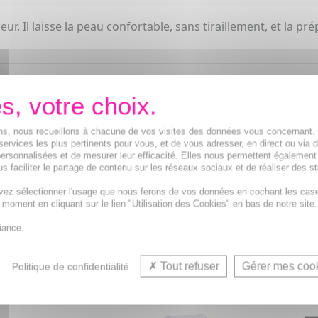
. Il laisse la peau confortable, sans tiraillement, et la pré
ions, nous recueillons à chacune de vos visites des données vous concernant
services les plus pertinents pour vous, et de vous adresser, en direct ou via 
ersonnalisées et de mesurer leur efficacité. Elles nous permettent également
s faciliter le partage de contenu sur les réseaux sociaux et de réaliser des st
vez sélectionner l'usage que nous ferons de vos données en cochant les cas
Net
t moment en cliquant sur le lien "Utilisation des Cookies" en bas de notre site.
iance.
VOUS AIMEREZ AUSSI...
Tout refuser
Gérer mes coo
Politique de confidentialité