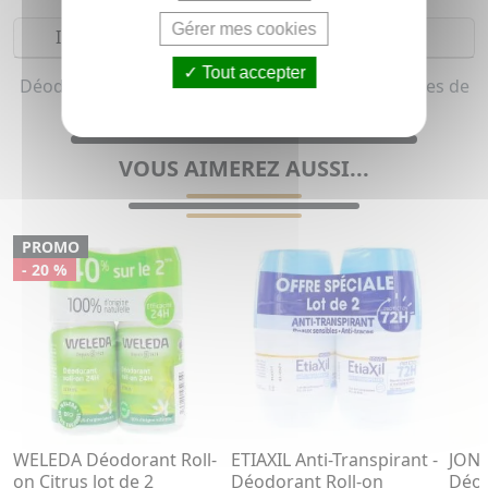
Gérer mes cookies
Indications
Tout accepter
Déodorant aisselle roll-on pour homme (Tous types de
peaux)
VOUS AIMEREZ AUSSI...
PROMO
- 20 %
WELEDA Déodorant Roll-
ETIAXIL Anti-Transpirant -
JONZ
on Citrus lot de 2
Déodorant Roll-on
Déod