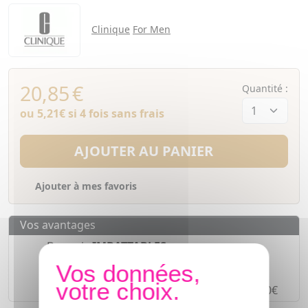
Clinique
For Men
20,85
€
Quantité :
ou
5,21€
si 4 fois sans frais
AJOUTER AU PANIER
Ajouter à mes favoris
Vos avantages
Des prix
IMBATTABLES
Paiement en ligne
SÉCURISÉ
Paiement en
4 fois sans frais
à partir de 30€