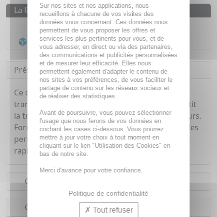
Sur nos sites et nos applications, nous
La livraison
recueillons à chacune de vos visites des
données vous concernant. Ces données nous
Livraison gratuite dès
55€
permettent de vous proposer les offres et
services les plus pertinents pour vous, et de
Acheminement Chronopost
en 24h*
vous adresser, en direct ou via des partenaires,
des communications et publicités personnalisées
et de mesurer leur efficacité. Elles nous
Présentation
permettent également d'adapter le contenu de
nos sites à vos préférences, de vous faciliter le
partage de contenu sur les réseaux sociaux et
Ce déodorant maîtrise les odeurs et la
de réaliser des statistiques
transpiration tout au long de la journée. Il ralentit
Avant de poursuivre, vous pouvez sélectionner
la transpiration et neutralise les mauvaises odeurs.
l'usage que nous ferons de vos données en
Formule brevetée unique et efficace basée sur des
cochant les cases ci-dessous. Vous pourrez
mettre à jour votre choix à tout moment en
performances record. Ne tache pas et sèche
cliquant sur le lien "Utilisation des Cookies" en
rapidement. Unique, efficace et longue durée.
bas de notre site.
Merci d'avance pour votre confiance.
Conseils d'utilisation
Politique de confidentialité
Composition
Tout refuser