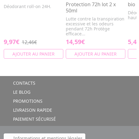
Protection 72h lot 2 x
bio 
Déodorant roll-on 24H.
50ml
Déod
haute
Lutte contre la transpiration
excessive et les odeurs
pendant 72h Protège
efficace...
9,97€
14,59€
5,4
12,46€
AJOUTER AU PANIER
AJOUTER AU PANIER
A
CONTACTS
LE BLOG
PROMOTIONS
LIVRAISON RAPIDE
PAIEMENT SÉCURISÉ
Informations et mentions légales