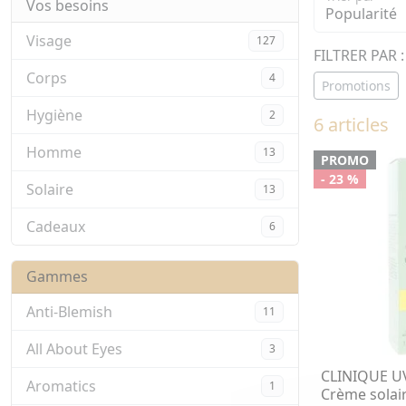
Vos besoins
Visage
127
FILTRER PAR :
Corps
4
Promotions
Hygiène
2
6 articles
Homme
13
PROMO
- 23 %
Solaire
13
Cadeaux
6
Gammes
Anti-Blemish
11
All About Eyes
3
CLINIQUE UV
Aromatics
1
Crème solair