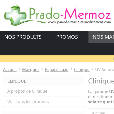
NOS PRODUITS
PROMOS
NOS MA
Accueil
Marques
Espace Luxe
Clinique
UV Soluti
Cliniqu
CLINIQUE
A propos de Clinique
La gamme
UV
et des homme
Voir tous les produits
solaire quot
Trier par