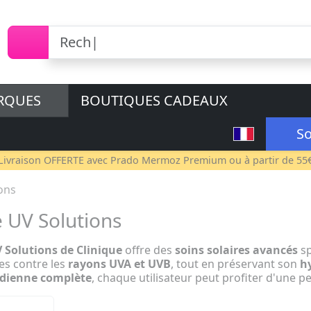
RQUES
BOUTIQUES CADEAUX
So
Livraison OFFERTE avec
Prado Mermoz Premium
ou à partir de 55
ons
e UV Solutions
 Solutions de Clinique
offre des
soins solaires avancés
sp
s contre les
rayons UVA et UVB
, tout en préservant son
h
idienne complète
, chaque utilisateur peut profiter d'une p