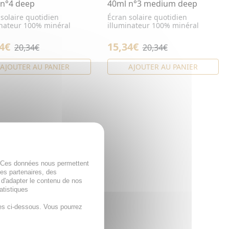
 n°4 deep
40ml n°3 medium deep
solaire quotidien
Écran solaire quotidien
inateur 100% minéral
illuminateur 100% minéral
4€
15,34€
20,34€
20,34€
AJOUTER AU PANIER
AJOUTER AU PANIER
. Ces données nous permettent
des partenaires, des
 d'adapter le contenu de nos
atistiques
es ci-dessous. Vous pourrez