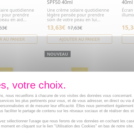
SPF50 40ml
40ml
aire quotidienne
Une crème solaire quotidienne
Écran 
e pour prendre
légère pensée pour prendre
illum
peau en aid...
soin de votre peau en lui...
13,63€
15,3
63€
17,63€
R AU PANIER
AJOUTER AU PANIER
NOUVEAU
ions, nous recueillons à chacune de vos visites des données vous concernant
services les plus pertinents pour vous, et de vous adresser, en direct ou via 
ersonnalisées et de mesurer leur efficacité. Elles nous permettent également
s faciliter le partage de contenu sur les réseaux sociaux et de réaliser des st
vez sélectionner l'usage que nous ferons de vos données en cochant les cas
 Solutions -
CLINIQUE UV Solutions -
t moment en cliquant sur le lien "Utilisation des Cookies" en bas de notre site.
 teinté SPF50
Illuminateur teinté SPF50