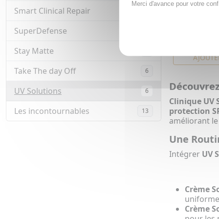
Merci d'avance pour votre conf
40ml n°1 lig
Smart Clinical Repair
3
Écran solaire
illuminateur 
SuperDefense
3
15,34€
20,
Stay Matte
3
AJOUTE
Take The day Off
6
Découvrez 
UV Solutions
6
Clinique UV 
Les incontournables
protection S
13
améliorant le
Une Routi
Intégrer
UV S
Crème So
uniforme
Crème So
pour les