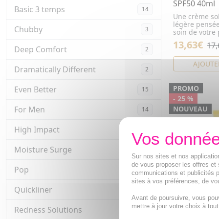
SPF50 40ml
Basic 3 temps
14
Une crème sol
légère pensé
Chubby
3
soin de votre 
13,63€
17,
Deep Comfort
2
AJOUTE
Dramatically Different
2
PROMO
Even Better
15
- 25 %
NOUVEAU
For Men
14
High Impact
4
Moisture Surge
13
Sur nos sites et nos applicat
de vous proposer les offres et 
Pop
26
communications et publicités p
sites à vos préférences, de vou
Quickliner
2
Avant de poursuivre, vous pou
CLINIQUE UV
mettre à jour votre choix à tou
Redness Solutions
3
Illuminateur