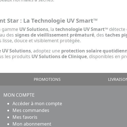
nt Star : La Technologie UV Smart™
la gamme
UV Solutions
, la
technologie UV Smart™
détecte e
eau des
signes de vieillissement prématuré
, des
taches p
 lisse, douce et visiblement protégée.
e UV Solutions
, adoptez une
protection solaire quotidie
us les produits
UV Solutions de Clinique
, disponibles en 
PROMOTIONS
LIVRAISO
MON COMPTE
Accéder à mon compte
Mes commandes
Mes favoris
Mon abonnement