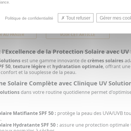
iance.
ht
40ml n°2 medium
 quotidien
Écran solaire quotidien
100% minéral
illuminateur 100% minéral
Tout refuser
Gérer mes coo
Politique de confidentialité
20,34€
34€
R AU PANIER
VOIR CET ARTICLE
l'Excellence de la Protection Solaire avec UV
Solutions
est une gamme innovante de
crèmes solaires
ada
PF 50
,
texture légère
et
hydratation optimale
, offrant une
 confort et la souplesse de la peau.
ne Solaire Complète avec Clinique UV Solutio
olutions
dans votre routine quotidienne permet d'optimiser 
laire Matifiante SPF 50 :
protège la peau des UVA/UVB tout
.
laire Hydratante SPF 50 :
assure une protection optimale 
 peaux normales à sèches.