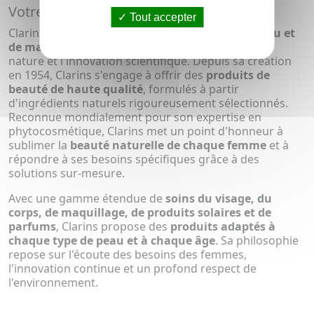
Votre Beauté
Tout accepter
Clarins, marque emblématique de
soins de la peau et
de maquillage
, incarne l'alliance parfaite entre la
nature et l'innovation scientifique. Depuis sa création
en 1954, Clarins s'engage à offrir des
produits de
beauté de haute qualité
, formulés à partir
d'ingrédients naturels rigoureusement sélectionnés.
Reconnue mondialement pour son expertise en
phytocosmétique, Clarins met un point d'honneur à
sublimer la
beauté naturelle de chaque femme
et à
répondre à ses besoins spécifiques grâce à des
solutions sur-mesure.
Avec une gamme étendue de
soins du visage, du
corps, de maquillage, de produits solaires et de
parfums
, Clarins propose des
produits adaptés à
chaque type de peau et à chaque âge
. Sa philosophie
repose sur l'écoute des besoins des femmes,
l'innovation continue et un profond respect de
l'environnement.