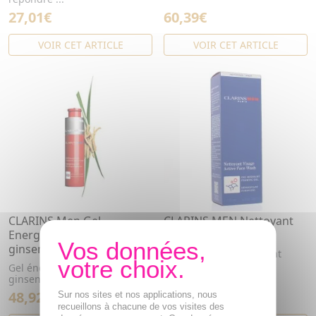
27,01€
60,39€
VOIR CET ARTICLE
VOIR CET ARTICLE
CLARINS Men Gel
CLARINS MEN Nettoyant
Energisant A l'extrait de
Visage tube 125ml
ginseng rouge 50ml
Gel moussant détoxifiant
Gel énergisant à l'extrait de
ginseng rouge pour homme.
48,92€
25,97€
Sur nos sites et nos applications, nous
recueillons à chacune de vos visites des