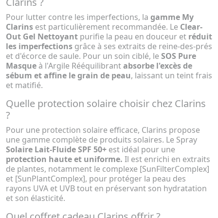
Clarins ?
Pour lutter contre les imperfections, la
gamme My
Clarins
est particulièrement recommandée. Le
Clear-
Out Gel Nettoyant
purifie la peau en douceur et
réduit
les imperfections
grâce à ses extraits de reine-des-prés
et d'écorce de saule. Pour un soin ciblé, le
SOS Pure
Masque
à l'Argile Rééquilibrant
absorbe l'excès de
sébum et affine le grain de peau
, laissant un teint frais
et matifié.
Quelle protection solaire choisir chez Clarins
?
Pour une protection solaire efficace, Clarins propose
une gamme complète de produits solaires. Le Spray
Solaire Lait-Fluide SPF 50+
est idéal pour une
protection haute et uniforme.
Il est enrichi en extraits
de plantes, notamment le complexe [SunFilterComplex]
et [SunPlantComplex], pour protéger la peau des
rayons UVA et UVB tout en préservant son hydratation
et son élasticité.
Quel coffret cadeau Clarins offrir ?