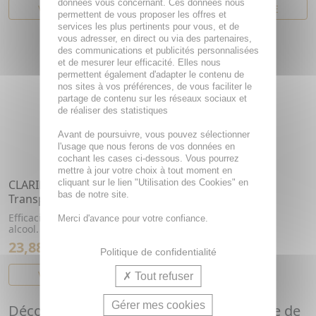
données vous concernant. Ces données nous
VOIR CET ARTICLE
VOIR CET ARTICLE
permettent de vous proposer les offres et
services les plus pertinents pour vous, et de
vous adresser, en direct ou via des partenaires,
des communications et publicités personnalisées
et de mesurer leur efficacité. Elles nous
permettent également d'adapter le contenu de
nos sites à vos préférences, de vous faciliter le
partage de contenu sur les réseaux sociaux et
de réaliser des statistiques
Avant de poursuivre, vous pouvez sélectionner
l'usage que nous ferons de vos données en
cochant les cases ci-dessous. Vous pourrez
mettre à jour votre choix à tout moment en
CLARINS MEN - Anti-
cliquant sur le lien "Utilisation des Cookies" en
bas de notre site.
Transpirant roll-on 50ml
Efficacité durable. Sans
Merci d'avance pour votre confiance.
alcool.
23,88€
Politique de confidentialité
VOIR CET ARTICLE
Tout refuser
Gérer mes cookies
Découvrez Clarins, L'Excellence au Service de