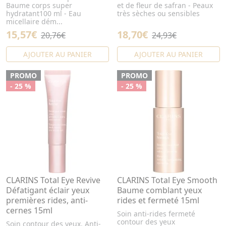
Baume corps super
et de fleur de safran - Peaux
hydratant100 ml - Eau
très sèches ou sensibles
micellaire dém...
15,57€
18,70€
20,76€
24,93€
AJOUTER AU PANIER
AJOUTER AU PANIER
PROMO
PROMO
- 25 %
- 25 %
CLARINS Total Eye Revive
CLARINS Total Eye Smooth
Défatigant éclair yeux
Baume comblant yeux
premières rides, anti-
rides et fermeté 15ml
cernes 15ml
Soin anti-rides fermeté
contour des yeux
Soin contour des yeux. Anti-