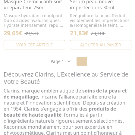
Masque-Crème « anti-soif
Sérum peau neuve
» réparateur 75ml
imperfections 30ml
Masque hydratant repulpant.
Rééquilibre la peau, Réduit
Duo d'acides hyaluroniques.
visiblement les imperfections
Hydrate intensément, repul...
& Homogénéise le teint. ...
29,65€
21,83€
39,53€
29,10€
VOIR CET ARTICLE
AJOUTER AU PANIER
Découvrez Clarins, L'Excellence au Service de
Votre Beauté
Clarins, marque emblématique de
soins de la peau et
de maquillage
, incarne l'alliance parfaite entre la
nature et l'innovation scientifique. Depuis sa création
en 1954, Clarins s'engage à offrir des
produits de
beauté de haute qualité
, formulés à partir
d'ingrédients naturels rigoureusement sélectionnés.
Reconnue mondialement pour son expertise en
phytocosmétique, Clarins met un point d'honneur à