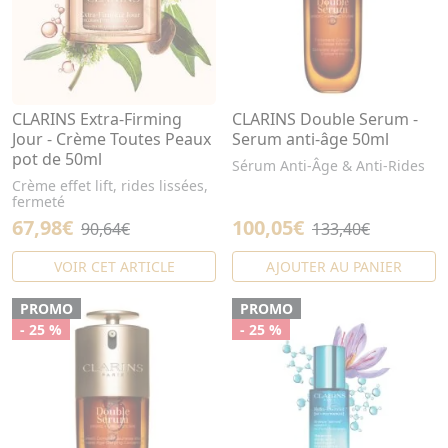
CLARINS Extra-Firming
CLARINS Double Serum -
Jour - Crème Toutes Peaux
Serum anti-âge 50ml
pot de 50ml
Sérum Anti-Âge & Anti-Rides
Crème effet lift, rides lissées,
fermeté
67,98€
100,05€
90,64€
133,40€
VOIR CET ARTICLE
AJOUTER AU PANIER
PROMO
PROMO
- 25 %
- 25 %