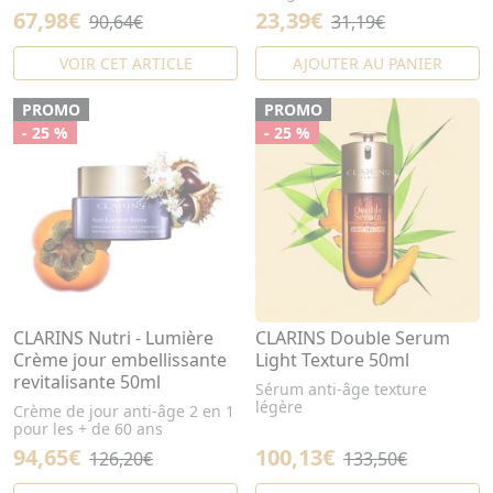
67,98€
23,39€
90,64€
31,19€
VOIR CET ARTICLE
AJOUTER AU PANIER
PROMO
PROMO
- 25 %
- 25 %
CLARINS Nutri - Lumière
CLARINS Double Serum
Crème jour embellissante
Light Texture 50ml
revitalisante 50ml
Sérum anti-âge texture
légère
Crème de jour anti-âge 2 en 1
pour les + de 60 ans
94,65€
100,13€
126,20€
133,50€