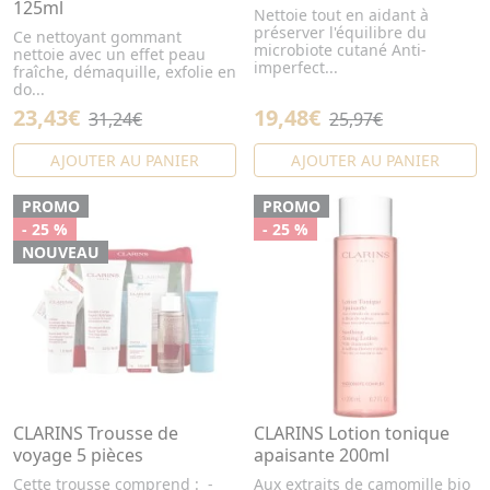
125ml
Nettoie tout en aidant à
préserver l'équilibre du
Ce nettoyant gommant
microbiote cutané Anti-
nettoie avec un effet peau
imperfect...
fraîche, démaquille, exfolie en
do...
23,43€
19,48€
31,24€
25,97€
AJOUTER AU PANIER
AJOUTER AU PANIER
PROMO
PROMO
- 25 %
- 25 %
NOUVEAU
CLARINS Trousse de
CLARINS Lotion tonique
voyage 5 pièces
apaisante 200ml
Cette trousse comprend : -
Aux extraits de camomille bio