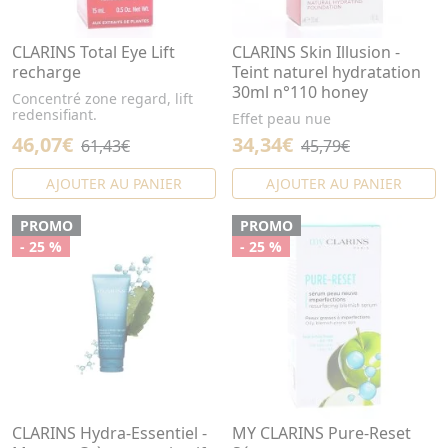
CLARINS Total Eye Lift
CLARINS Skin Illusion -
recharge
Teint naturel hydratation
30ml n°110 honey
Concentré zone regard, lift
redensifiant.
Effet peau nue
46,07€
34,34€
61,43€
45,79€
AJOUTER AU PANIER
AJOUTER AU PANIER
PROMO
PROMO
- 25 %
- 25 %
CLARINS Hydra-Essentiel -
MY CLARINS Pure-Reset