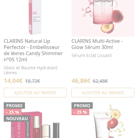
CLARINS Natural Lip
CLARINS Multi-Active -
Perfector - Embellisseur
Glow Sérum 30ml
de lèvres Candy Shimmer
Sérum Eclat Lissant
n°05 12ml
Gloss et Baume Hydratant
Lèvres
14,04€
46,86€
18,72€
62,48€
AJOUTER AU PANIER
AJOUTER AU PANIER
PROMO
PROMO
- 25 %
- 25 %
NOUVEAU