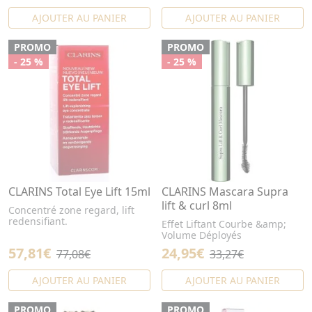
AJOUTER AU PANIER
AJOUTER AU PANIER
PROMO
PROMO
- 25 %
- 25 %
CLARINS Total Eye Lift 15ml
CLARINS Mascara Supra
lift & curl 8ml
Concentré zone regard, lift
redensifiant.
Effet Liftant Courbe &amp;
Volume Déployés
57,81€
24,95€
77,08€
33,27€
AJOUTER AU PANIER
AJOUTER AU PANIER
PROMO
PROMO