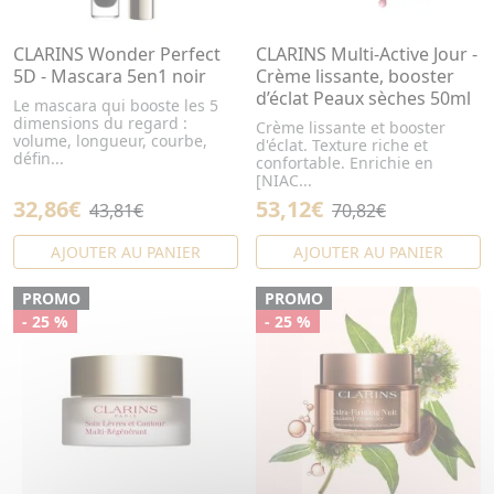
CLARINS Wonder Perfect
CLARINS Multi-Active Jour -
5D - Mascara 5en1 noir
Crème lissante, booster
d’éclat Peaux sèches 50ml
Le mascara qui booste les 5
dimensions du regard :
Crème lissante et booster
volume, longueur, courbe,
d'éclat. Texture riche et
défin...
confortable. Enrichie en
[NIAC...
32,86€
53,12€
43,81€
70,82€
AJOUTER AU PANIER
AJOUTER AU PANIER
PROMO
PROMO
- 25 %
- 25 %