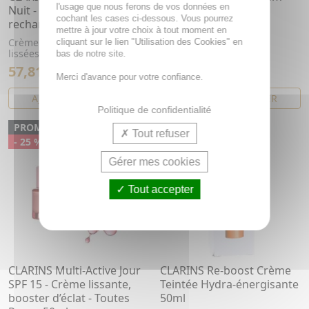
l'usage que nous ferons de vos données en
Nuit - Crème Peaux sèches
Light Texture 30ml
cochant les cases ci-dessous. Vous pourrez
recharge de 50g
Sérum anti-âge texture
mettre à jour votre choix à tout moment en
légère
Crème revitalisante, rides
cliquant sur le lien "Utilisation des Cookies" en
lissées, fermeté
bas de notre site.
57,81€
70,33€
77,08€
93,77€
Merci d'avance pour votre confiance.
AJOUTER AU PANIER
AJOUTER AU PANIER
Politique de confidentialité
PROMO
PROMO
Tout refuser
- 25 %
- 25 %
Gérer mes cookies
Tout accepter
CLARINS Multi-Active Jour
CLARINS Re-boost Crème
SPF 15 - Crème lissante,
Teintée Hydra-énergisante
booster d’éclat - Toutes
50ml