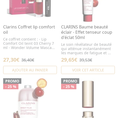
Clarins Coffret lip comfort
CLARINS Baume beauté
oil
éclair - Effet tenseur coup
d'éclat 50ml
Ce coffret contient : - Lip
Comfort Oil teint 03 Cherry 7
Le soin révélateur de beauté
ml - Wonder Volume Masca...
qui atténue instantanément
les marques de fatigue et ...
27,30€
29,65€
36,40€
39,53€
AJOUTER AU PANIER
VOIR CET ARTICLE
PROMO
PROMO
- 25 %
- 25 %