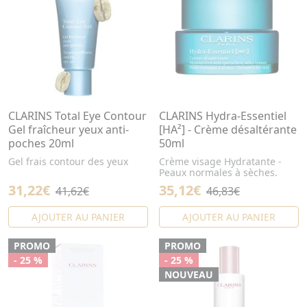
CLARINS Total Eye Contour
CLARINS Hydra-Essentiel
Gel fraîcheur yeux anti-
[HA²] - Crème désaltérante
poches 20ml
50ml
Gel frais contour des yeux
Crème visage Hydratante -
Peaux normales à sèches.
31,22€
35,12€
41,62€
46,83€
AJOUTER AU PANIER
AJOUTER AU PANIER
PROMO
PROMO
- 25 %
- 25 %
NOUVEAU