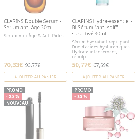
CLARINS Double Serum -
CLARINS Hydra-essentiel -
Serum anti-âge 30ml
Bi-Sérum "anti-soif"
suractivé 30ml
Sérum Anti-Âge & Anti-Rides
Sérum hydratant repulpant.
Duo d'acides hyaluroniques.
Hydrate intensément,
repulp...
70,33€
50,77€
93,77€
67,69€
AJOUTER AU PANIER
AJOUTER AU PANIER
PROMO
PROMO
- 25 %
- 25 %
NOUVEAU