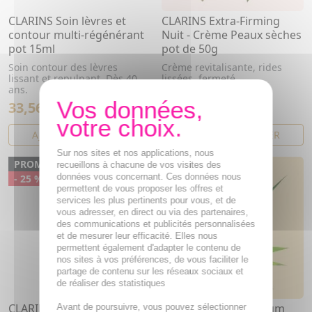
CLARINS Soin lèvres et
CLARINS Extra-Firming
contour multi-régénérant
Nuit - Crème Peaux sèches
pot 15ml
pot de 50g
Soin contour des lèvres
Crème revitalisante, rides
lissant et repulpant. Dès 40
lissées, fermeté
ans.
33,56€
71,11€
44,74€
94,81€
AJOUTER AU PANIER
AJOUTER AU PANIER
Sur nos sites et nos applications, nous
PROMO
PROMO
recueillons à chacune de vos visites des
données vous concernant. Ces données nous
- 25 %
- 25 %
permettent de vous proposer les offres et
services les plus pertinents pour vous, et de
vous adresser, en direct ou via des partenaires,
des communications et publicités personnalisées
et de mesurer leur efficacité. Elles nous
permettent également d'adapter le contenu de
nos sites à vos préférences, de vous faciliter le
partage de contenu sur les réseaux sociaux et
de réaliser des statistiques
CLARINS Extra-Firming
CLARINS Double Serum
Avant de poursuivre, vous pouvez sélectionner