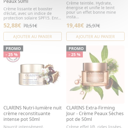
Peaux 50ml
Crème teintée. Hydrate,
énergise et unifie le teint
Crème lissante et booster
pour un effet bonne mine
d'éclat, avec un indice de
insta...
protection solaire SPF15. Enr...
52,88€
19,48€
70,51€
25,97€
AJOUTER AU PANIER
AJOUTER AU PANIER
PROMO
PROMO
- 25 %
- 25 %
CLARINS Nutri-lumière nuit
CLARINS Extra-Firming
crème reconstituante
Jour - Crème Peaux Sèches
intense pot 50ml
pot de 50ml
Nourrit intensément,
Crème effet lift, rides lissées,