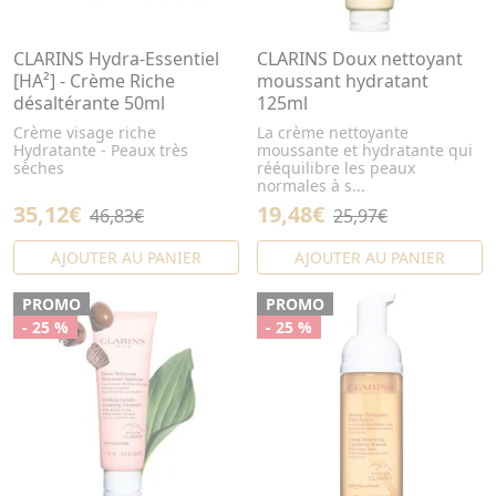
CLARINS Hydra-Essentiel
CLARINS Doux nettoyant
[HA²] - Crème Riche
moussant hydratant
désaltérante 50ml
125ml
Crème visage riche
La crème nettoyante
Hydratante - Peaux très
moussante et hydratante qui
sèches
rééquilibre les peaux
normales à s...
35,12€
19,48€
46,83€
25,97€
AJOUTER AU PANIER
AJOUTER AU PANIER
PROMO
PROMO
- 25 %
- 25 %