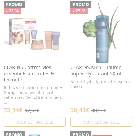
PROMO
PROMO
- 25 %
- 25 %
CLARINS Coffret Mes
CLARINS Men - Baume
essentiels anti-rides &
Super Hydratant 50ml
fermeté.
Super hydratation et envie de
cocon
Rides visiblement estompées
&amp; peau visiblement
raffermie. Ce coffret contient
...
73,14€
30,43€
97,52€
40,57€
VOIR CET ARTICLE
VOIR CET ARTICLE
PROMO
PROMO