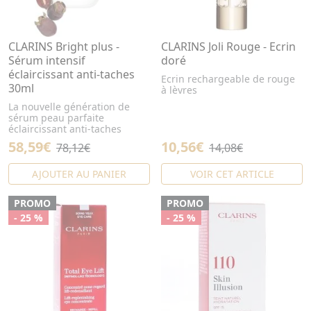
CLARINS Bright plus -
CLARINS Joli Rouge - Ecrin
Sérum intensif
doré
éclaircissant anti-taches
Ecrin rechargeable de rouge
30ml
à lèvres
La nouvelle génération de
sérum peau parfaite
éclaircissant anti-taches
58,59€
10,56€
78,12€
14,08€
AJOUTER AU PANIER
VOIR CET ARTICLE
PROMO
PROMO
- 25 %
- 25 %