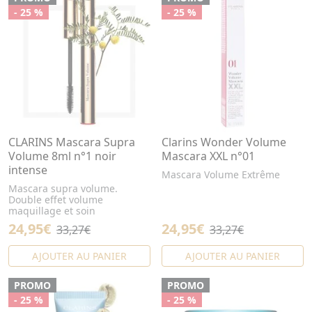
- 25 %
- 25 %
CLARINS Mascara Supra
Clarins Wonder Volume
Volume 8ml n°1 noir
Mascara XXL n°01
intense
Mascara Volume Extrême
Mascara supra volume.
Double effet volume
maquillage et soin
24,95€
24,95€
33,27€
33,27€
AJOUTER AU PANIER
AJOUTER AU PANIER
PROMO
PROMO
- 25 %
- 25 %