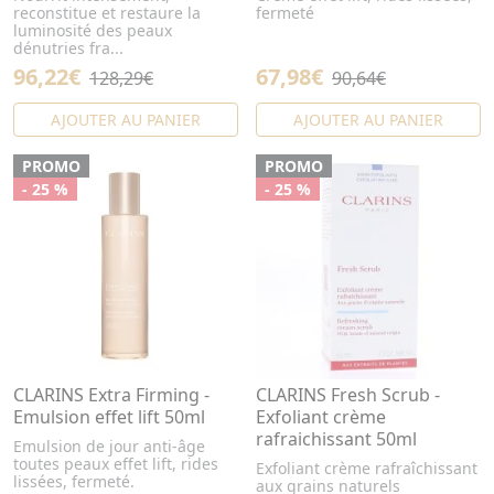
reconstitue et restaure la
fermeté
luminosité des peaux
dénutries fra...
96,22€
67,98€
128,29€
90,64€
AJOUTER AU PANIER
AJOUTER AU PANIER
PROMO
PROMO
- 25 %
- 25 %
CLARINS Extra Firming -
CLARINS Fresh Scrub -
Emulsion effet lift 50ml
Exfoliant crème
rafraichissant 50ml
Emulsion de jour anti-âge
toutes peaux effet lift, rides
Exfoliant crème rafraîchissant
lissées, fermeté.
aux grains naturels