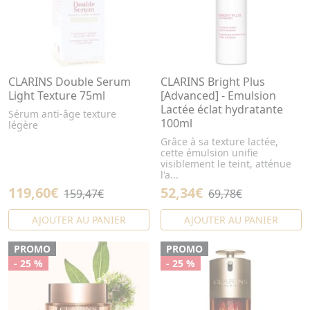
CLARINS Double Serum
CLARINS Bright Plus
Light Texture 75ml
[Advanced] - Emulsion
Lactée éclat hydratante
Sérum anti-âge texture
100ml
légère
Grâce à sa texture lactée,
cette émulsion unifie
visiblement le teint, atténue
l'a...
119,60€
52,34€
159,47€
69,78€
AJOUTER AU PANIER
AJOUTER AU PANIER
PROMO
PROMO
- 25 %
- 25 %