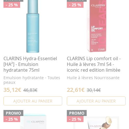
- 25 %
- 25 %
CLARINS Hydra-Essentiel
CLARINS Lip comfort oil -
[HA²] - Emulsion
Huile à lèvres 7ml 54 -
hydratante 75ml
iconic red edition limitée
Emulsion hydratante - Toutes
Huile à lèvres Nourrissante
peaux
35,12€
22,61€
46,83€
30,14€
AJOUTER AU PANIER
AJOUTER AU PANIER
PROMO
PROMO
- 25 %
- 25 %