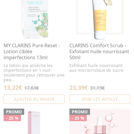
MY CLARINS Pure-Reset -
CLARINS Comfort Scrub -
Lotion ciblée
Exfoliant huile nourrissant
imperfections 13ml
50ml
La lotion qui assèche les
Exfoliant huile nourrissant
imperfections en 1 nuit
aux microcristaux de sucre
seulement pour retrouver une
pea...
13,22€
23,39€
17,63€
31,19€
AJOUTER AU PANIER
VOIR CET ARTICLE
PROMO
PROMO
- 25 %
- 25 %