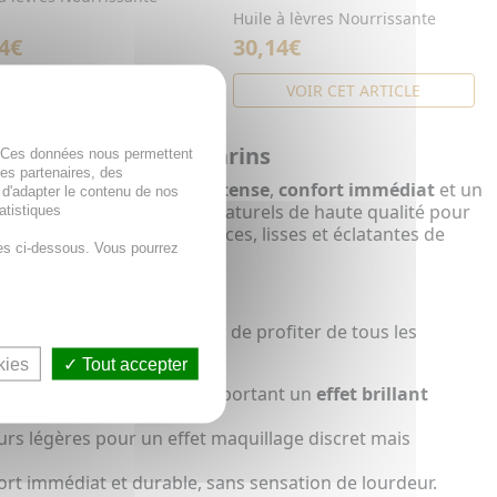
Huile à lèvres Nourrissante
4€
30,14€
VOIR CET ARTICLE
VOIR CET ARTICLE
e Lip Comfort de Clarins
. Ces données nous permettent
des partenaires, des
e pour offrir
nutrition intense
,
confort immédiat
et un
 d'adapter le contenu de nos
utilisant des ingrédients naturels de haute qualité pour
atistiques
té. Résultat : des lèvres douces, lisses et éclatantes de
es ci-dessous. Vous pourrez
maximiser l'hydratation et de profiter de tous les
kies
Tout accepter
e les lèvres tout en leur apportant un
effet brillant
eurs légères pour un effet maquillage discret mais
rt immédiat et durable, sans sensation de lourdeur.