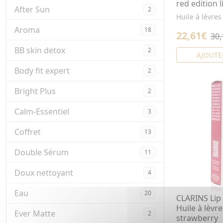
red edition 
After Sun
2
Huile à lèvre
Aroma
18
22,61€
30,
BB skin detox
2
AJOUTE
Body fit expert
2
Bright Plus
2
Calm-Essentiel
3
Coffret
13
Double Sérum
11
Doux nettoyant
4
Eau
20
CLARINS Lip 
Huile à lèvre
Ever Matte
2
strawberry