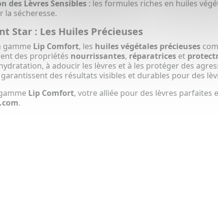
on des Lèvres Sensibles
: les formules riches en huiles végét
r la sécheresse.
nt Star : Les Huiles Précieuses
la gamme
Lip Comfort
, les
huiles végétales précieuses
comm
ent des propriétés
nourrissantes
,
réparatrices
et
protect
'hydratation, à adoucir les lèvres et à les protéger des agre
garantissent des résultats visibles et durables pour des lè
a gamme
Lip Comfort
, votre alliée pour des lèvres parfaites
.com
.