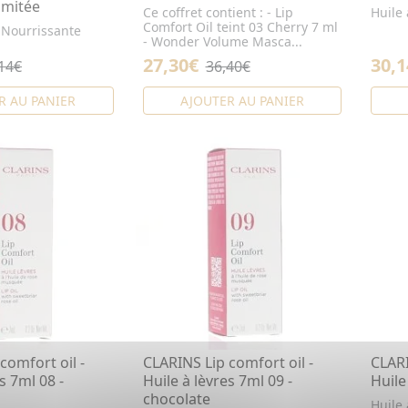
limitée
Ce coffret contient : - Lip
Huile 
Comfort Oil teint 03 Cherry 7 ml
s Nourrissante
- Wonder Volume Masca...
27,30€
30,1
14€
36,40€
R AU PANIER
AJOUTER AU PANIER
comfort oil -
CLARINS Lip comfort oil -
CLARI
s 7ml 08 -
Huile à lèvres 7ml 09 -
Huile
chocolate
Huile 