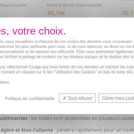
s Nourrissante
Huile à lèvres Nourrissante
30,14€
30,1
CET ARTICLE
VOIR CET ARTICLE
l'Excellence du Soin des Lèvres avec la gamm
ions, nous recueillons à chacune de vos visites des données vous concernant
services les plus pertinents pour vous, et de vous adresser, en direct ou via 
Comfort
est une gamme innovante d'
huiles à lèvres,
formulé
ersonnalisées et de mesurer leur efficacité. Elles nous permettent également
 brillant
. Chaque produit combine performance et soin, en 
s faciliter le partage de contenu sur les réseaux sociaux et de réaliser des st
ater et embellir les lèvres, tout en respectant leur sensibili
vez sélectionner l'usage que nous ferons de vos données en cochant les cas
t moment en cliquant sur le lien "Utilisation des Cookies" en bas de notre site.
ne Beauté Complète avec Lip Comfort
iance.
produits
Lip Comfort
à votre routine quotidienne permet de 
cette gamme exceptionnelle.
Tout refuser
Gérer mes coo
Politique de confidentialité
nfort Lèvres Nourrissante
: hydrate intensément et protèg
Sublimantes
: les huiles sont disponibles en plusieurs coul
.
Légère et Non-Collante
: pénètre rapidement pour un confo