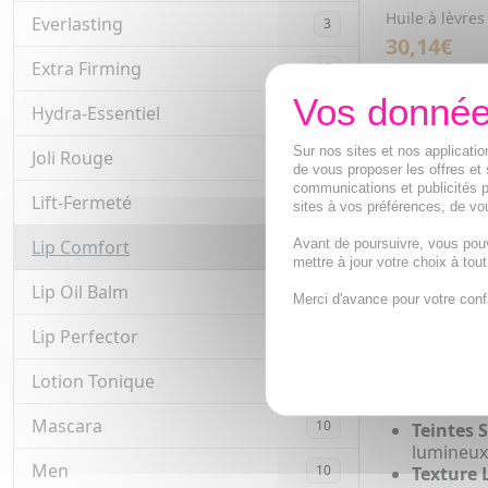
Huile à lèvre
Everlasting
3
30,14€
Extra Firming
16
VOIR 
Hydra-Essentiel
11
Découvrez 
Sur nos sites et nos applicat
Joli Rouge
16
de vous proposer les offres et 
Clarins Lip 
communications et publicités p
Lift-Fermeté
4
sublime effet
sites à vos préférences, de vou
protéger, hydr
Avant de poursuivre, vous pou
Lip Comfort
8
beauté.
mettre à jour votre choix à tou
Une Routi
Lip Oil Balm
6
Merci d'avance pour votre conf
Intégrer les 
Lip Perfector
11
bienfaits de 
Lotion Tonique
6
Huile Co
naturel
.
Mascara
10
Teintes 
lumineux
Men
10
Texture 