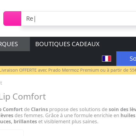
RQUES
BOUTIQUES CADEAUX
So
Livraison OFFERTE avec
Prado Mermoz Premium
ou à partir de 55
t
 Lip Comfort
p Comfort
de
Clarins
propose des solutions de
soin des lè
lèvres
des femmes. Grâce à une formule enrichie en
huiles
uces, brillantes
et visiblement plus saines.