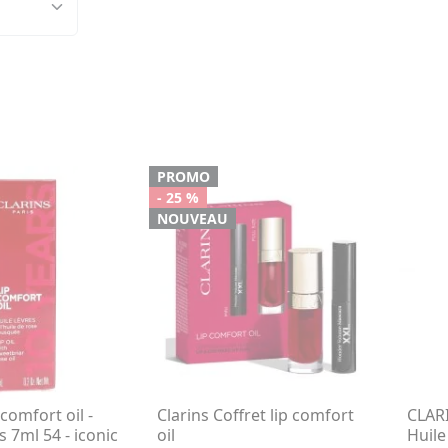
PROMO
- 25 %
NOUVEAU
comfort oil -
Clarins Coffret lip comfort
CLARI
s 7ml 54 - iconic
oil
Huile