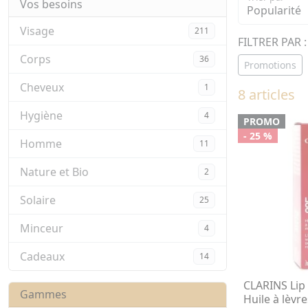
Vos besoins
Visage
211
FILTRER PAR :
Corps
36
Promotions
Cheveux
1
8 articles
Hygiène
4
PROMO
- 25 %
Homme
11
Nature et Bio
2
Solaire
25
Minceur
4
Cadeaux
14
CLARINS Lip 
Gammes
Huile à lèvre