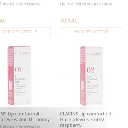
à lèvres Nourrissante
Huile à lèvres Nourrissante
4€
30,14€
VOIR CET ARTICLE
VOIR CET ARTICLE
NS Lip comfort oil -
CLARINS Lip comfort oil -
 à lèvres 7ml 01 - honey
Huile à lèvres 7ml 02 -
raspberry
à lèvres Nourrissante