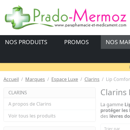
NOS PRODUITS
PROMOS
NOS MA
Accueil
Marques
Espace Luxe
Clarins
Lip Comfor
Clarins
CLARINS
A propos de Clarins
La gamme
Li
protéger les 
Voir tous les produits
des
lèvres do
Trier par