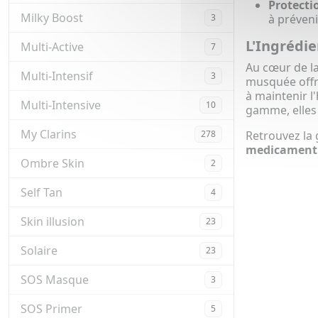
Protecti
Milky Boost
3
à préveni
L'Ingrédie
Multi-Active
7
Au cœur de 
Multi-Intensif
3
musquée offr
à maintenir l
Multi-Intensive
10
gamme, elles 
My Clarins
278
Retrouvez l
medicament
Ombre Skin
2
Self Tan
4
Skin illusion
23
Solaire
23
SOS Masque
3
SOS Primer
5