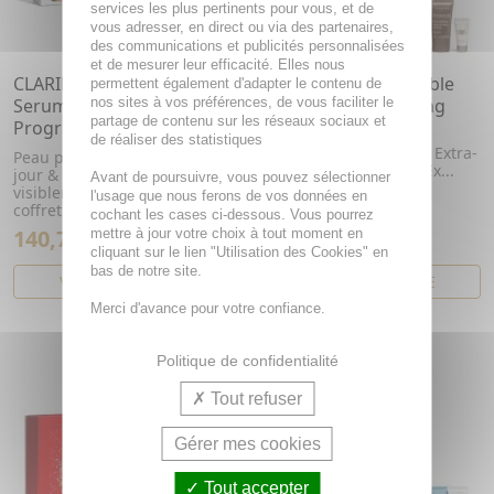
services les plus pertinents pour vous, et de
vous adresser, en direct ou via des partenaires,
des communications et publicités personnalisées
et de mesurer leur efficacité. Elles nous
CLARINS Coffret Double
CLARINS Coffret Double
permettent également d'adapter le contenu de
Serum & Extra Firming
nos sites à vos préférences, de vous faciliter le
Serum & Extra-Firming
partage de contenu sur les réseaux sociaux et
Programme anti-âge
Ce coffret contient : - 1
de réaliser des statistiques
Double Serum 50 ml - 1 Extra-
Peau plus ferme jour après
Firming Jour 15 ml - 1 Ex...
jour & rides, ridules
Avant de poursuivre, vous pouvez sélectionner
visiblement atténuées. Ce
l'usage que nous ferons de vos données en
coffret...
cochant les cases ci-dessous. Vous pourrez
140,70€
139,76€
mettre à jour votre choix à tout moment en
cliquant sur le lien "Utilisation des Cookies" en
bas de notre site.
VOIR CET ARTICLE
VOIR CET ARTICLE
Merci d'avance pour votre confiance.
Politique de confidentialité
Tout refuser
Gérer mes cookies
Tout accepter