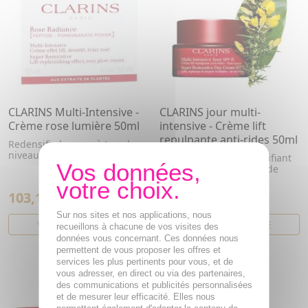
CLARINS Multi-Intensive -
CLARINS jour multi-
Crème rose lumière 50ml
intensive - Crème lift
repulpante anti-rides 50ml
Redensifie la peau à tous les
niveaux
Le soin anti-âge redensifiant
intensif pour rayonner de
beauté
103,15€
103,15€
Sur nos sites et nos applications, nous
VOIR CET ARTICLE
VOIR CET ARTICLE
recueillons à chacune de vos visites des
données vous concernant. Ces données nous
permettent de vous proposer les offres et
services les plus pertinents pour vous, et de
vous adresser, en direct ou via des partenaires,
des communications et publicités personnalisées
et de mesurer leur efficacité. Elles nous