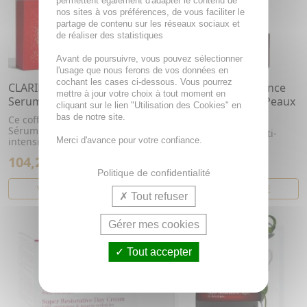
permettent également d'adapter le contenu de
nos sites à vos préférences, de vous faciliter le
partage de contenu sur les réseaux sociaux et
de réaliser des statistiques
Avant de poursuivre, vous pouvez sélectionner
l'usage que nous ferons de vos données en
cochant les cases ci-dessous. Vous pourrez
CLARINS Coffret Double
CLARINS Haute Exigence
mettre à jour votre choix à tout moment en
Serum & Multi-Intensive
Nuit Multi-Intensive Peaux
cliquant sur le lien "Utilisation des Cookies" en
Très Sèches pot 50ml
bas de notre site.
Ce coffret contient: - 1 Double
Sérum 50 ml - 1 Multi-
Crème redensifiante anti-
Merci d'avance pour votre confiance.
intensive Jour 15 ml - 1 Mul...
taches.
104,20€
109,41€
Politique de confidentialité
VOIR CET ARTICLE
VOIR CET ARTICLE
Tout refuser
Gérer mes cookies
Tout accepter