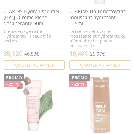
CLARINS Hydra-Essentiel
CLARINS Doux nettoyant
[HA²] - Crème Riche
moussant hydratant
désaltérante 50ml
125ml
Crème visage riche
La crème nettoyante
Hydratante - Peaux très
moussante et hydratante qui
sèches
rééquilibre les peaux
normales à s...
35,12€
19,48€
46,83€
25,97€
AJOUTER AU PANIER
AJOUTER AU PANIER
PROMO
PROMO
- 25 %
- 25 %