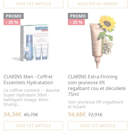
VOIR CET ARTICLE
AJOUTER AU PANIER
PROMO
PROMO
- 25 %
- 25 %
CLARINS Men - Coffret
CLARINS Extra-Firming
Essentiels Hydratation
soin jeunesse lift
regalbant cou et décolleté
Ce coffret contient : - Baume
75ml
Super Hydratant 50ml -
Nettoyant Visage 30ml -
Soin jeunesse lift-regalblant
Shamp...
et lissant
34,34€
54,68€
45,79€
72,91€
VOIR CET ARTICLE
VOIR CET ARTICLE