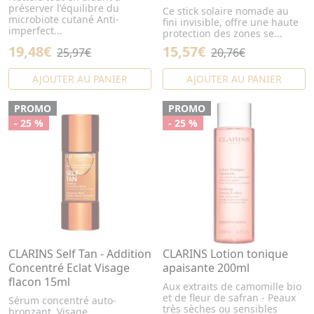
préserver l'équilibre du
Ce stick solaire nomade au
microbiote cutané Anti-
fini invisible, offre une haute
imperfect...
protection des zones se...
19,48€
15,57€
25,97€
20,76€
AJOUTER AU PANIER
AJOUTER AU PANIER
PROMO
PROMO
- 25 %
- 25 %
CLARINS Self Tan - Addition
CLARINS Lotion tonique
Concentré Eclat Visage
apaisante 200ml
flacon 15ml
Aux extraits de camomille bio
et de fleur de safran - Peaux
Sérum concentré auto-
très sèches ou sensibles
bronzant. Visage.