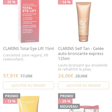
- 25 %
- 14 %
CLARINS Total Eye Lift 15ml
CLARINS Self Tan - Gelée
auto-bronzante express
Concentré zone regard, lift
125ml
redensifiant.
L'auto-bronzant qui ensoleille
et rafraîchit la peau
57,81€
24,06€
77,08€
28,06€
AJOUTER AU PANIER
AJOUTER AU PANIER
PROMO
PROMO
- 13 %
- 25 %
NOUVEAU