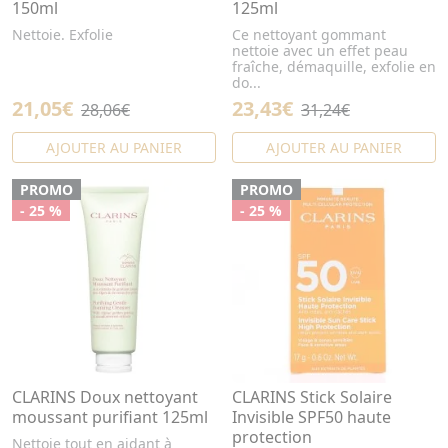
150ml
125ml
Nettoie. Exfolie
Ce nettoyant gommant
nettoie avec un effet peau
fraîche, démaquille, exfolie en
do...
21,05€
23,43€
28,06€
31,24€
AJOUTER AU PANIER
AJOUTER AU PANIER
PROMO
PROMO
- 25 %
- 25 %
CLARINS Doux nettoyant
CLARINS Stick Solaire
moussant purifiant 125ml
Invisible SPF50 haute
protection
Nettoie tout en aidant à