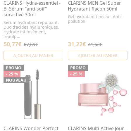
CLARINS Hydra-essentiel -
CLARINS MEN Gel Super
Bi-Sérum "anti-soif"
Hydratant flacon 50ml
suractivé 30ml
Gel hydratant tenseur. Anti-
pollution.
Sérum hydratant repulpant.
Duo d'acides hyaluroniques.
Hydrate intensément,
repulp...
50,77€
31,22€
67,69€
41,62€
AJOUTER AU PANIER
AJOUTER AU PANIER
PROMO
PROMO
- 25 %
- 25 %
NOUVEAU
CLARINS Wonder Perfect
CLARINS Multi-Active Jour -