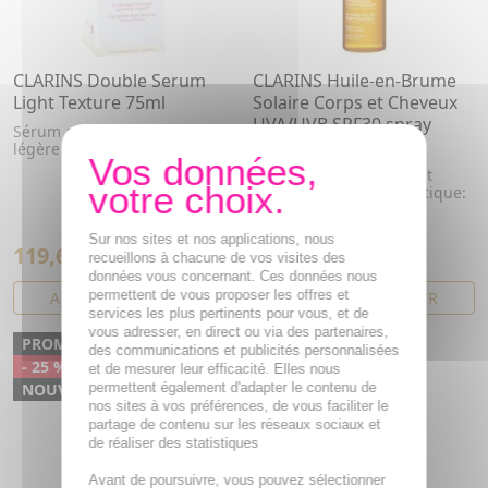
CLARINS Double Serum
CLARINS Huile-en-Brume
Light Texture 75ml
Solaire Corps et Cheveux
UVA/UVB SPF30 spray
Sérum anti-âge texture
150ml
légère
Huile-en-brume corps et
cheveux au parfum exotique:
effluves ensoleillées de
manda...
Sur nos sites et nos applications, nous
119,60€
23,01€
159,47€
27,01€
recueillons à chacune de vos visites des
données vous concernant. Ces données nous
permettent de vous proposer les offres et
AJOUTER AU PANIER
AJOUTER AU PANIER
services les plus pertinents pour vous, et de
vous adresser, en direct ou via des partenaires,
PROMO
PROMO
des communications et publicités personnalisées
- 25 %
- 13 %
et de mesurer leur efficacité. Elles nous
NOUVEAU
permettent également d'adapter le contenu de
nos sites à vos préférences, de vous faciliter le
partage de contenu sur les réseaux sociaux et
de réaliser des statistiques
Avant de poursuivre, vous pouvez sélectionner