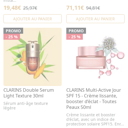
insta...
19,48€
71,11€
25,97€
94,81€
AJOUTER AU PANIER
AJOUTER AU PANIER
PROMO
PROMO
- 25 %
- 25 %
CLARINS Double Serum
CLARINS Multi-Active Jour
Light Texture 30ml
SPF 15 - Crème lissante,
booster d’éclat - Toutes
Sérum anti-âge texture
Peaux 50ml
légère
Crème lissante et booster
d'éclat, avec un indice de
protection solaire SPF15. Enr...