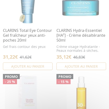
CLARINS Total Eye Contour
CLARINS Hydra-Essentiel
Gel fraîcheur yeux anti-
[HA²] - Crème désaltérante
poches 20ml
50ml
Gel frais contour des yeux
Crème visage Hydratante -
Peaux normales à sèches.
31,22€
35,12€
41,62€
46,83€
AJOUTER AU PANIER
AJOUTER AU PANIER
PROMO
PROMO
- 25 %
- 15 %