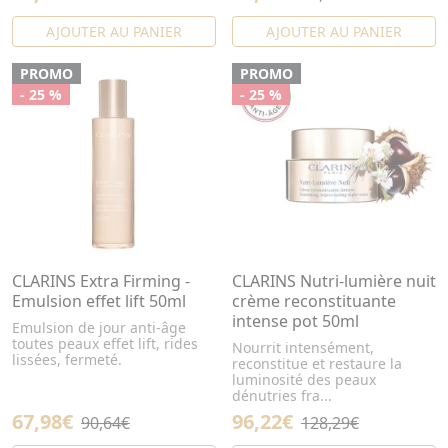
AJOUTER AU PANIER
AJOUTER AU PANIER
PROMO
PROMO
- 25 %
- 25 %
CLARINS Extra Firming -
CLARINS Nutri-lumière nuit
Emulsion effet lift 50ml
crème reconstituante
intense pot 50ml
Emulsion de jour anti-âge
toutes peaux effet lift, rides
Nourrit intensément,
lissées, fermeté.
reconstitue et restaure la
luminosité des peaux
dénutries fra...
67,98€
96,22€
90,64€
128,29€