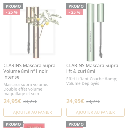
PROMO
PROMO
- 25 %
- 25 %
CLARINS Mascara Supra
CLARINS Mascara Supra
Volume 8ml n°1 noir
lift & curl 8ml
intense
Effet Liftant Courbe &amp;
Volume Déployés
Mascara supra volume.
Double effet volume
maquillage et soin
24,95€
24,95€
33,27€
33,27€
AJOUTER AU PANIER
AJOUTER AU PANIER
PROMO
PROMO