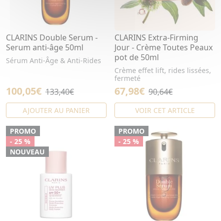
CLARINS Double Serum -
CLARINS Extra-Firming
Serum anti-âge 50ml
Jour - Crème Toutes Peaux
pot de 50ml
Sérum Anti-Âge & Anti-Rides
Crème effet lift, rides lissées,
fermeté
100,05€
67,98€
133,40€
90,64€
AJOUTER AU PANIER
VOIR CET ARTICLE
PROMO
PROMO
- 25 %
- 25 %
NOUVEAU