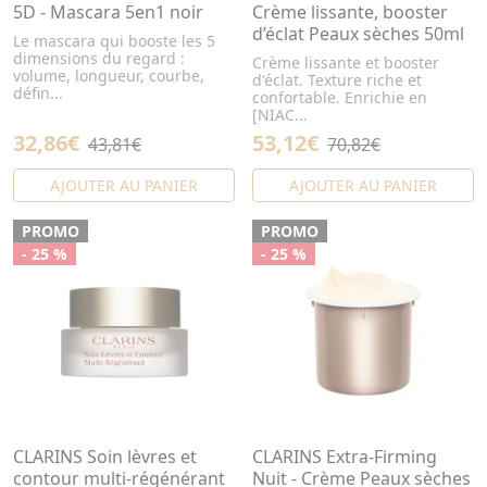
5D - Mascara 5en1 noir
Crème lissante, booster
d’éclat Peaux sèches 50ml
Le mascara qui booste les 5
dimensions du regard :
Crème lissante et booster
volume, longueur, courbe,
d'éclat. Texture riche et
défin...
confortable. Enrichie en
[NIAC...
32,86€
53,12€
43,81€
70,82€
AJOUTER AU PANIER
AJOUTER AU PANIER
PROMO
PROMO
- 25 %
- 25 %
CLARINS Soin lèvres et
CLARINS Extra-Firming
contour multi-régénérant
Nuit - Crème Peaux sèches