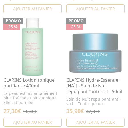
AJOUTER AU PANIER
AJOUTER AU PANIER
PROMO
PROMO
- 25 %
- 25 %
CLARINS Lotion tonique
CLARINS Hydra-Essentiel
purifiante 400ml
[HA²] - Soin de Nuit
repulpant "anti-soif" 50ml
La peau est instantanément
plus fraîche et plus tonique.
Soin de Nuit repulpant 'anti-
Elle est purifiée
soif' - Toutes peaux
27,30€
35,90€
36,40€
47,87€
AJOUTER AU PANIER
AJOUTER AU PANIER