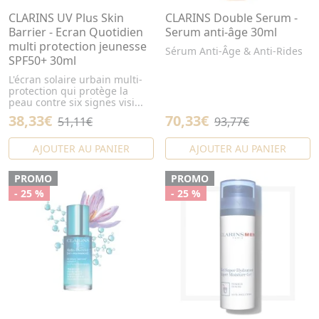
CLARINS UV Plus Skin
CLARINS Double Serum -
Barrier - Ecran Quotidien
Serum anti-âge 30ml
multi protection jeunesse
Sérum Anti-Âge & Anti-Rides
SPF50+ 30ml
L'écran solaire urbain multi-
protection qui protège la
peau contre six signes visi...
38,33€
70,33€
51,11€
93,77€
AJOUTER AU PANIER
AJOUTER AU PANIER
PROMO
PROMO
- 25 %
- 25 %