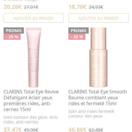
20,26€
18,70€
27,01€
24,93€
AJOUTER AU PANIER
AJOUTER AU PANIER
PROMO
PROMO
- 25 %
- 25 %
CLARINS Total Eye Revive
CLARINS Total Eye Smooth
Défatigant éclair yeux
Baume comblant yeux
premières rides, anti-
rides et fermeté 15ml
cernes 15ml
Soin anti-rides fermeté
contour des yeux
Soin contour des yeux. Anti-
rides, anti-cernes
37,47€
46,86€
49,96€
62,48€