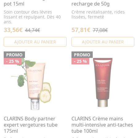
pot 15ml
recharge de 50g
Soin contour des lèvres
Crème revitalisante, rides
lissant et repulpant. Dès 40
lissées, fermeté
ans.
33,56€
57,81€
44,74€
77,08€
AJOUTER AU PANIER
AJOUTER AU PANIER
PROMO
PROMO
- 25 %
- 25 %
CLARINS Body partner
CLARINS Crème mains
expert vergetures tube
multi-intensive anti-taches
175ml
tube 100ml