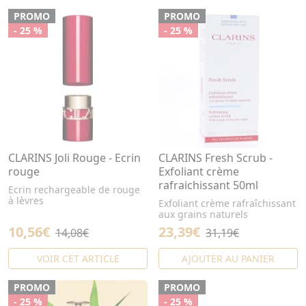
PROMO
PROMO
- 25 %
- 25 %
CLARINS Joli Rouge - Ecrin
CLARINS Fresh Scrub -
rouge
Exfoliant crème
rafraichissant 50ml
Ecrin rechargeable de rouge
à lèvres
Exfoliant crème rafraîchissant
aux grains naturels
10,56€
23,39€
14,08€
31,19€
VOIR CET ARTICLE
AJOUTER AU PANIER
PROMO
PROMO
- 25 %
- 25 %