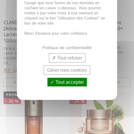
l'usage que nous ferons de vos données en
cochant les cases ci-dessous. Vous pourrez
mettre à jour votre choix à tout moment en
cliquant sur le lien "Utilisation des Cookies" en
CLARINS Bright Plus
CLARINS Crème Solaire
bas de notre site.
[Advanced] - Emulsion
Jeunesse Visage SPF50+
Lactée éclat hydratante
Merci d'avance pour votre confiance.
50ml
100ml
Crème solaire visage au
parfum exotique: effluves
Politique de confidentialité
Grâce à sa texture lactée,
ensoleillées de mandarine,
cette émulsion unifie
d'ora...
visiblement le teint, atténue
Tout refuser
l'a...
52,34€
20,88€
69,78€
Gérer mes cookies
23,88€
AJOUTER AU PANIER
AJOUTER AU PANIER
Tout accepter
PROMO
PROMO
- 25 %
- 25 %