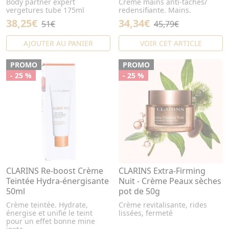
Body partner expert
Crème mains anti-taches/
vergetures tube 175ml
redensifiante. Mains.
38,25€
34,34€
51€
45,79€
AJOUTER AU PANIER
VOIR CET ARTICLE
PROMO
PROMO
- 25 %
- 25 %
CLARINS Re-boost Crème
CLARINS Extra-Firming
Teintée Hydra-énergisante
Nuit - Crème Peaux sèches
50ml
pot de 50g
Crème teintée. Hydrate,
Crème revitalisante, rides
énergise et unifie le teint
lissées, fermeté
pour un effet bonne mine