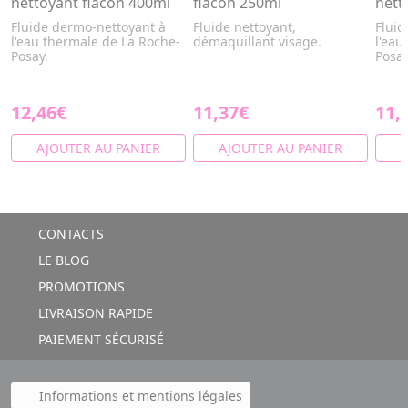
nettoyant flacon 400ml
flacon 250ml
nett
Fluide dermo-nettoyant à
Fluide nettoyant,
Fluid
l'eau thermale de La Roche-
démaquillant visage.
l'eau
Posay.
Posay
12,46€
11,37€
11,
AJOUTER AU PANIER
AJOUTER AU PANIER
A
CONTACTS
LE BLOG
PROMOTIONS
LIVRAISON RAPIDE
PAIEMENT SÉCURISÉ
Informations et mentions légales