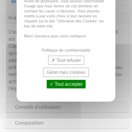
Acheminement Chronopost
en 24h*
Avant de poursuivre, vous pouvez sélectionner
l'usage que nous ferons de vos données en
cochant les cases ci-dessous. Vous pourrez
mettre à jour votre choix à tout moment en
Présentation
cliquant sur le lien "Utilisation des Cookies" en
bas de notre site.
C'est l'expert des peaux très sèches à sensibles. Il
Merci d'avance pour votre confiance.
est enrichi du complexe douceur du Domaine
Clarins (gentiane jaune bio & mélisse bio) ainsi
Politique de confidentialité
qu'en extraits de camomille bio pour apaiser la
peau et de beurre de karité bio pour aider à
Tout refuser
prévenir les sensations d'inconfort. Il laisse la peau
Gérer mes cookies
nette et démaquille en douceur. Grâce à des tensio-
actifs doux, il nettoie tout en aidant à préserver
Tout accepter
l'équilibre du microbiote cutané.
Conseils d'utilisation
Composition