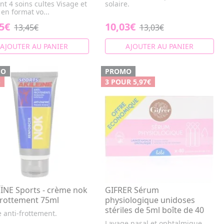
nt 4 soins cultes Visage et
solaire.
en format vo...
5€
10,03€
13,45€
13,03€
AJOUTER AU PANIER
AJOUTER AU PANIER
MO
PROMO
%
3 POUR 5,97€
ÏNE Sports - crème nok
GIFRER Sérum
frottement 75ml
physiologique unidoses
stériles de 5ml boîte de 40
 anti-frottement.
Lavage nasal et ophtalmique.