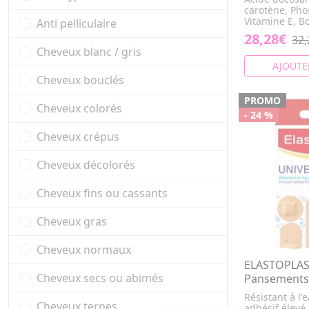
carotène, Pho
Vitamine E, Bo
Anti pelliculaire
28,28€
32,
Cheveux blanc / gris
AJOUTE
Cheveux bouclés
PROMO
Cheveux colorés
- 24 %
Cheveux crépus
Cheveux décolorés
Cheveux fins ou cassants
Cheveux gras
Cheveux normaux
ELASTOPLAST
Cheveux secs ou abimés
Pansements 
Résistant à l'
Cheveux ternes
adhésif élevé