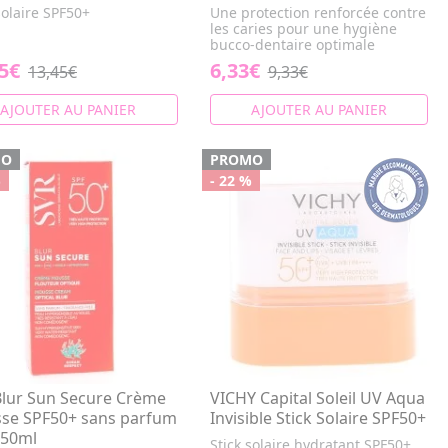
solaire SPF50+
Une protection renforcée contre
les caries pour une hygiène
bucco-dentaire optimale
5€
6,33€
13,45€
9,33€
AJOUTER AU PANIER
AJOUTER AU PANIER
MO
PROMO
%
- 22 %
Blur Sun Secure Crème
VICHY Capital Soleil UV Aqua
se SPF50+ sans parfum
Invisible Stick Solaire SPF50+
 50ml
Stick solaire hydratant SPF50+