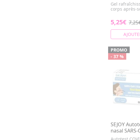
Gel rafraîchi
corps après-so
5,25€
7,25
AJOUTE
PROMO
- 37 %
SEJOY Autot
nasal SARS-
Autotest COVI