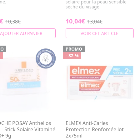
ne.
solaire pour la peau sensible
sèche du visage.
€
10,04€
10,38€
13,04€
AJOUTER AU PANIER
VOIR CET ARTICLE
MO
PROMO
%
- 32 %
OCHE POSAY Anthelios
ELMEX Anti-Caries
 - Stick Solaire Vitaminé
Protection Renforcée lot
0+ 9g
2x75ml