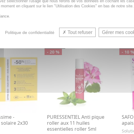
Vitamine B9
vez sélectionner l'usage que nous ferons de vos données en cochant les cas
Nourr
les p
t moment en cliquant sur le lien "Utilisation des Cookies" en bas de notre site.
sèches
iance.
8,33€
18,9
71€
10,33€
R AU PANIER
AJOUTER AU PANIER
Tout refuser
Gérer mes coo
Politique de confidentialité
PROMO
PRO
- 20 %
- 10 
ssime -
PURESSENTIEL Anti pique
SAFOR
solaire 2x30
roller aux 11 huiles
apais
essentielles roller 5ml
Soluti