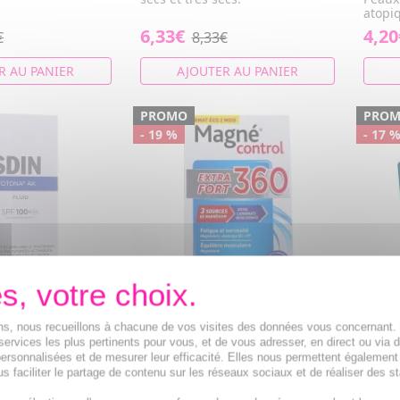
atopi
6,33€
4,20
€
8,33€
R AU PANIER
AJOUTER AU PANIER
PROMO
PRO
- 19 %
- 17 
ona AK Fluid
NUTREOV Magné Control
BIOD
ions, nous recueillons à chacune de vos visites des données vous concernant
services les plus pertinents pour vous, et de vous adresser, en direct ou via 
acon 50ml
Extra Fort 360 x60
Ultr
ersonnalisées et de mesurer leur efficacité. Elles nous permettent également
comprimés
nourr
éliore la
s faciliter le partage de contenu sur les réseaux sociaux et de réaliser des st
de 2
s lésions
Magnésium, Vitamine B6,