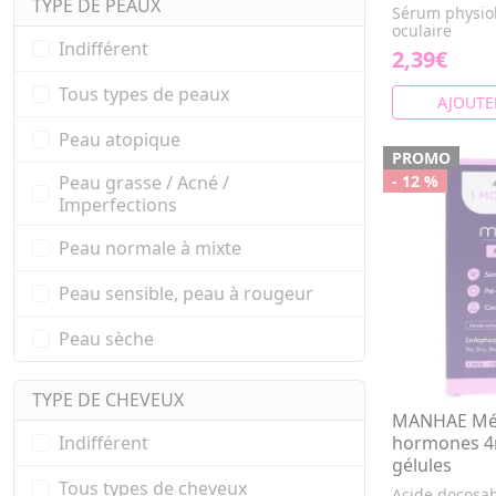
TYPE DE PEAUX
Sérum physiol
oculaire
Indifférent
2,39€
Tous types de peaux
AJOUTE
Peau atopique
PROMO
- 12 %
Peau grasse / Acné /
Imperfections
Peau normale à mixte
Peau sensible, peau à rougeur
Peau sèche
TYPE DE CHEVEUX
MANHAE Mé
Indifférent
hormones 4
gélules
Tous types de cheveux
Acide docosa