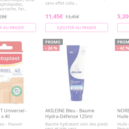
sans effet colla...
spholipides,
urrache, Fer...
11,45€
5,20
28€
13,45€
R AU PANIER
AJOUTER AU PANIER
PROMO
PRO
- 24 %
- 42 
 Universel -
AKILEINE Bleu - Baume
NORE
x 40
Hydra-Défense 125ml
Huile
eau - Pouvoir
Baume hydratant soin des pieds
Huile
secs et très secs.
Peaux