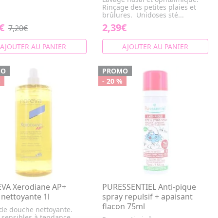
Rinçage des petites plaies et
brûlures. Unidoses sté...
€
2,39€
7,20€
AJOUTER AU PANIER
AJOUTER AU PANIER
MO
PROMO
%
- 20 %
VA Xerodiane AP+
PURESSENTIEL Anti-pique
 nettoyante 1l
spray repulsif + apaisant
flacon 75ml
 de douche nettoyante.
 sensibles à tendance