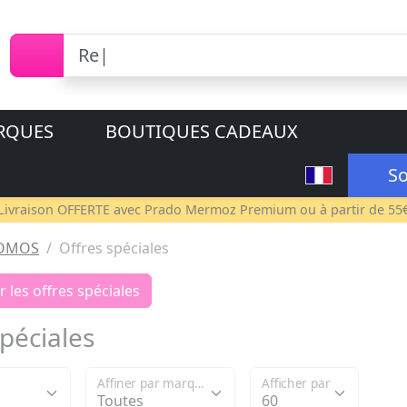
RQUES
BOUTIQUES CADEAUX
So
Livraison OFFERTE avec
Prado Mermoz Premium
ou à partir de 55
OMOS
Offres spéciales
 les offres spéciales
spéciales
Affiner par marque
Afficher par