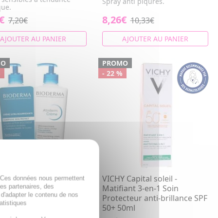
Spray anti piqûres.
que.
€
8,26€
7,20€
10,33€
AJOUTER AU PANIER
AJOUTER AU PANIER
MO
PROMO
%
- 22 %
ERMA Atoderm - Crème
VICHY Capital soleil -
. Ces données nous permettent
des partenaires, des
a Parfumée
Matifiant 3-en-1 Soin
 d'adapter le contenu de nos
issante hydratante lot
Protecteur anti-brillance SPF
atistiques
*500ml
50+ 50ml