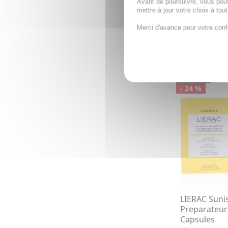
Avant de poursuivre, vous pou
mettre à jour votre choix à tou
Merci d'avance pour votre conf
18,71€
19,
AJOUTE
PROMO
- 24 %
LIERAC Suni
Preparateur 
Capsules