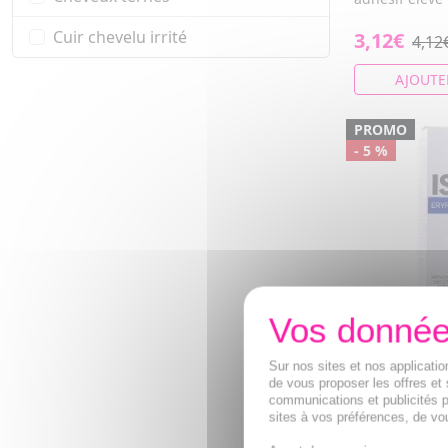
Cuir chevelu irrité
3,12€
4,12
AJOUTE
PROMO
- 5 %
ISDIN Eryfot
Sur nos sites et nos applicat
de vous proposer les offres et 
100+ SPF fl
communications et publicités p
Prévient et am
sites à vos préférences, de vou
traitement de
cutanées.