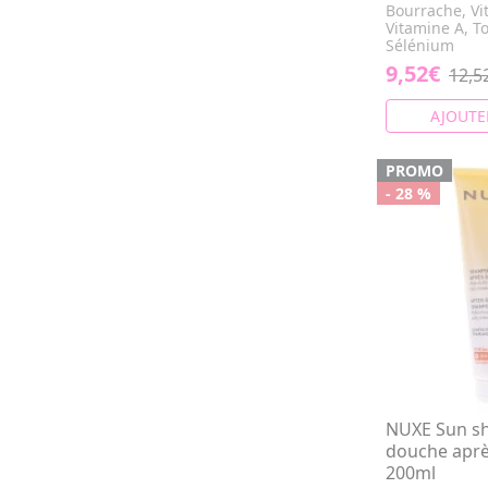
Bourrache, Vit
Vitamine A, T
Sélénium
9,52€
12,5
AJOUTE
PROMO
- 28 %
NUXE Sun s
douche après
200ml