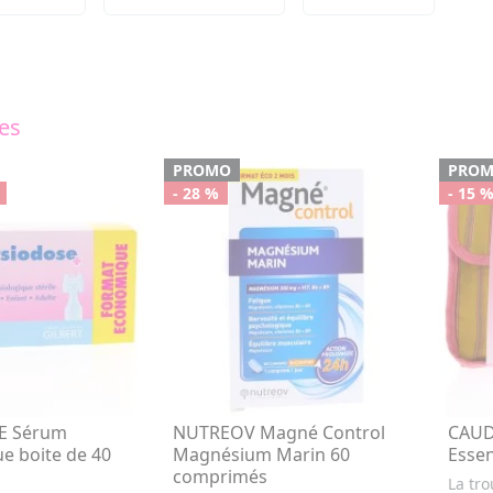
les
PROMO
PRO
- 28 %
- 15 
E Sérum
NUTREOV Magné Control
CAUD
e boite de 40
Magnésium Marin 60
Essen
comprimés
La tro