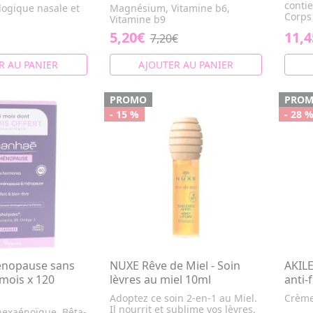
contie
ogique nasale et
Magnésium, Vitamine b6,
Corps 
Vitamine b9
5,20€
11,4
7,20€
R AU PANIER
AJOUTER AU PANIER
PROMO
PRO
- 15 %
- 28 
nopause sans
NUXE Rêve de Miel - Soin
AKILE
mois x 120
lèvres au miel 10ml
anti-
Adoptez ce soin 2-en-1 au Miel.
Crème
Il nourrit et sublime vos lèvres,
hexaénoïque, Bêta-