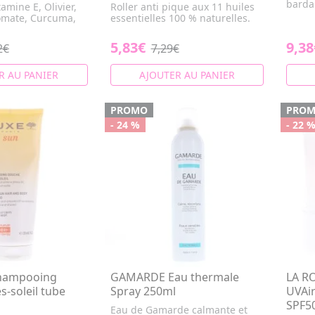
barda
amine E, Olivier,
Roller anti pique aux 11 huiles
omate, Curcuma,
essentielles 100 % naturelles.
5,83€
9,38
2€
7,29€
R AU PANIER
AJOUTER AU PANIER
PROMO
PRO
- 24 %
- 22 
hampooing
GAMARDE Eau thermale
LA R
-soleil tube
Spray 250ml
UVAir
SPF5
Eau de Gamarde calmante et