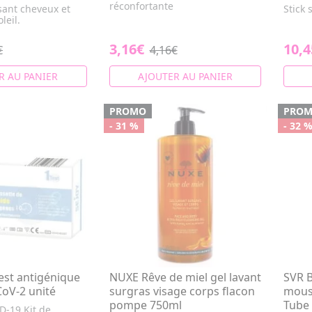
réconfortante
ssant cheveux et
Stick 
leil.
3,16€
10,4
€
4,16€
R AU PANIER
AJOUTER AU PANIER
PROMO
PRO
- 31 %
- 32 
est antigénique
NUXE Rêve de miel gel lavant
SVR 
CoV-2 unité
surgras visage corps flacon
mous
pompe 750ml
Tube
D-19 Kit de