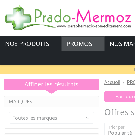
NOS PRODUITS
PROMOS
NOS MA
Accueil
PR
Affiner les résultats
Parcourir
MARQUES
Offres 
Trier par