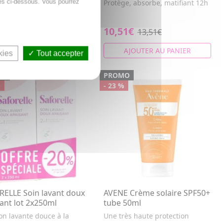
es ci-dessous. Vous pourrez
it et hydrate intensément
Protège, absorbe, matifiant 12h
eaux sensibles normales à
. Renforce la ...
4€
10,51€
22,94€
13,51€
AJOUTER AU PANIER
AJOUTER AU PANIER
kies
Tout accepter
MO
PROMO
%
- 23 %
ELLE Soin lavant doux
AVENE Crème solaire SPF50+
ant lot 2x250ml
tube 50ml
on lavante douce à la
Une très haute protection