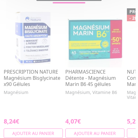
PR
- 28
PRESCRIPTION NATURE
PHARMASCIENCE
NUT
Magnésium Bisglycinate
Détente - Magnésium
Cont
x90 Gélules
Marin B6 45 gélules
Mari
Magnésium
Magnésium, Vitamine B6
Magn
Vita
8,24€
4,07€
5,2
AJOUTER AU PANIER
AJOUTER AU PANIER
A