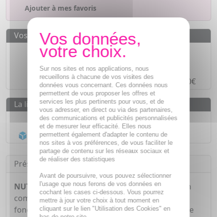
Ajouter à mes favoris
Vos avantages
Des prix
IMBATTABLES
Paiement en ligne
SÉCURISÉ
Sur nos sites et nos applications, nous
recueillons à chacune de vos visites des
Paiement en
4 fois sans frais
à partir de 30€
données vous concernant. Ces données nous
permettent de vous proposer les offres et
services les plus pertinents pour vous, et de
La livraison
vous adresser, en direct ou via des partenaires,
Livraison gratuite dès
55€
des communications et publicités personnalisées
et de mesurer leur efficacité. Elles nous
Acheminement Chronopost
en 24h*
permettent également d'adapter le contenu de
nos sites à vos préférences, de vous faciliter le
partage de contenu sur les réseaux sociaux et
de réaliser des statistiques
Présentation
Avant de poursuivre, vous pouvez sélectionner
l'usage que nous ferons de vos données en
NUTREOV Magné Control 75 comprimés
est un
cochant les cases ci-dessous. Vous pourrez
complément alimentaire qui contribue à une
mettre à jour votre choix à tout moment en
fonction musculaire normale grâce à la présence
cliquant sur le lien "Utilisation des Cookies" en
bas de notre site.