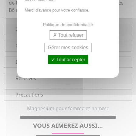
de Magnésium. Celui ci, associé avec les vitamines
B6 et B9, aide à réduire la fatigue.
Merci d'avance pour votre confiance.
Politique de confidentialité
Conseils d'utilisation
Tout refuser
Composition
Gérer mes cookies
Tout accepter
Indications
Réserves
Précautions
Magnésium pour femme et homme
VOUS AIMEREZ AUSSI...